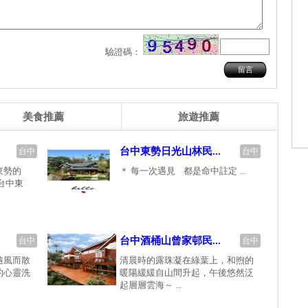
驗證碼：
美食推薦
旅遊推薦
台中東勢日光山林民...
台中
台中
東勢的
＊ 每一次遇見 都是命中註定 ...
台中東
台中酒桶山曾家邨民...
台中
台中
隨風而散
清晨時的露珠凝在綠葉上，和煦的
的心靈洗
暖陽緩緩自山間升起，午後悠然泛
起層層雲海～ ...