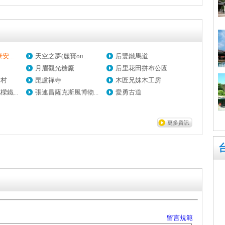
...
天空之夢(麗寶ou...
后豐鐵馬道
月眉觀光糖廠
后里花田拼布公園
繪村
毘盧禪寺
木匠兄妹木工房
鐵...
張連昌薩克斯風博物...
愛勇古道
更多資訊
留言規範