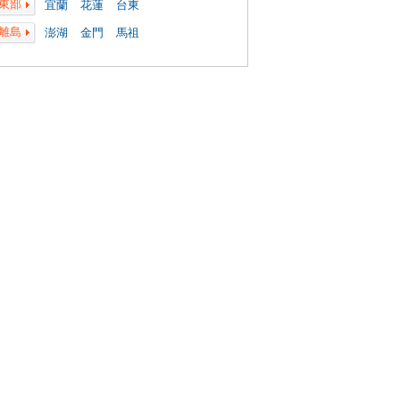
東部
宜蘭
花蓮
台東
離島
澎湖
金門
馬祖