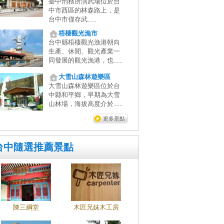
臺中刑務所演武場位於台
中市西區的林森路上，是
台中市僅存武......
梧棲觀光漁市
台中縣梧棲觀光漁港朝向
生產、休閒、觀光產業一
同發展的觀光漁港，也......
大雪山森林遊樂區
大雪山森林遊樂區位於台
中縣和平鄉，早期為大雪
山林場，海拔高度介於......
更多景點
台中隨選推薦景點
陳三綱堂
木匠兄妹木工房