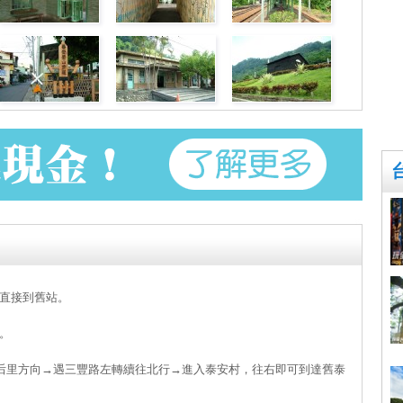
直接到舊站。
。
往后里方向→遇三豐路左轉續往北行→進入泰安村，往右即可到達舊泰