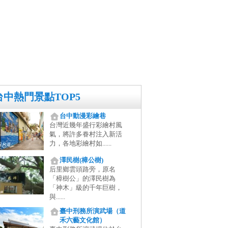
台中熱門景點TOP5
台中動漫彩繪巷
台灣近幾年盛行彩繪村風
氣，將許多眷村注入新活
力，各地彩繪村如......
澤民樹(樟公樹)
后里鄉雲頭路旁，原名
「樟樹公」的澤民樹為
「神木」級的千年巨樹，
與......
臺中刑務所演武場（道
禾六藝文化館）