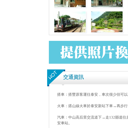
交通資訊
搭車：搭豐原客運往泰安，車次很少但可以
火車：搭山線火車於泰安新站下車→再步行
汽車：中山高后里交流道下→走132縣道
安車站。