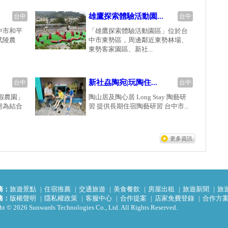
雄鷹探索體驗活動園...
台中
台中
中市和平
「雄鷹探索體驗活動園區」位於台
武陵農
中市東勢區，周邊鄰近東勢林場、
東勢客家園區、新社...
新社劦陶宛|玩陶住...
台中
台中
假農園」
陶山居及陶心居 Long Stay 陶藝研
態為結合
習 提供長期住宿陶藝研習 台中市...
更多資訊
務：
旅遊景點
住宿推薦
交通旅遊
美食餐飲
房屋出租
旅遊新聞
旅
務：
版權聲明
隱私權政策
客服中心
合作提案
店家免費登錄
合作方
t © 2026 Sunwards Technologies Co., Ltd. All Rights Reserved.