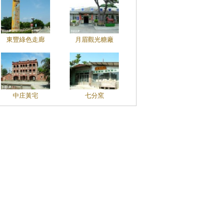
東豐綠色走廊
月眉觀光糖廠
中庄黃宅
七分窯