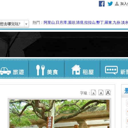
加入
熱門：
阿里山
,
日月潭
,
溪頭
,
清境
,
拉拉山
,
墾丁
,
羅東
,
九份
,
淡
想去哪兒玩?
字級：