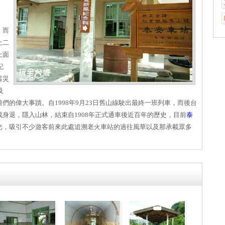
，而
上二
上面
記
震災
及
們的偉大事蹟。自1998年9月23日舊山線駛出最終一班列車，而後台
身退，隱入山林，結束自1908年正式通車後近百年的歷史，目前
泰
光，吸引不少遊客前來此處追溯老火車站的過往風華以及那承載眾多