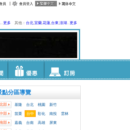
會員
會員登入
水
...
更多
其他：
台北
,
宜蘭
,
花蓮
,
台東
,
澎湖
...
更多
景點分區導覽
北部
基隆
台北
桃園
新竹
中部
苗栗
台中
彰化
南投
雲林
南部
嘉義
台南
高雄
屏東