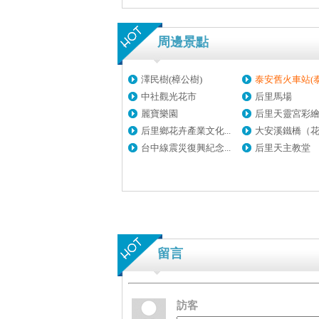
周邊景點
澤民樹(樟公樹)
泰安舊火車站(泰安
中社觀光花市
后里馬場
麗寶樂園
后里天靈宮彩
后里鄉花卉產業文化...
大安溪鐵橋（花樑
台中線震災復興紀念...
后里天主教堂
留言
訪客