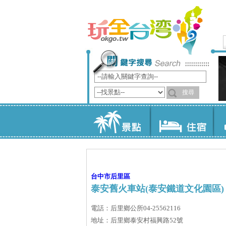
台中市
后里區
泰安舊火車站(泰安鐵道文化園區)
電話：后里鄉公所04-25562116
地址：后里鄉泰安村福興路52號