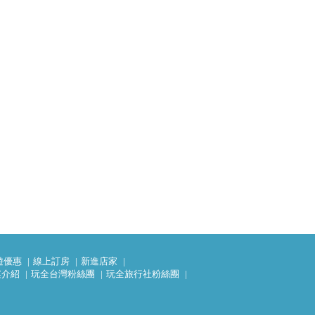
遊優惠
線上訂房
新進店家
案介紹
玩全台灣粉絲團
玩全旅行社粉絲團