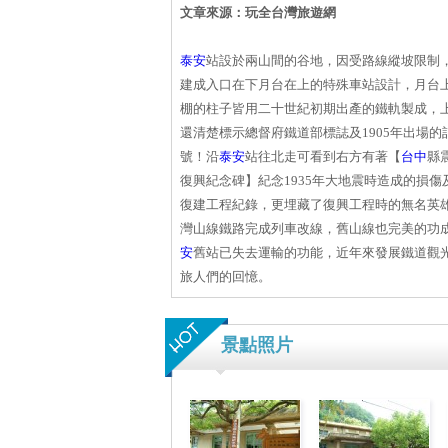
文章來源：玩全台灣旅遊網
泰安
站設於兩山間的谷地，因受路線縱坡限制
建成入口在下月台在上的特殊車站設計，月台
棚的柱子皆用二十世紀初期出產的鐵軌製成，
還清楚標示總督府鐵道部標誌及1905年出場的
號！沿
泰安
站往北走可看到右方有著【
台中
縣
復興紀念碑】紀念1935年大地震時造成的損傷
復建工程紀錄，更埋藏了復興工程時的無名英雄
灣山線鐵路完成列車改線，舊山線也完美的功成
安
舊站已失去運輸的功能，近年來發展鐵道觀
旅人們的回憶。
景點照片