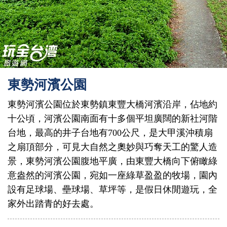
東勢河濱公園
東勢河濱公園位於東勢鎮東豐大橋河濱沿岸，佔地約
十公頃，河濱公園南面有十多個平坦廣闊的新社河階
台地，最高的井子台地有700公尺，是大甲溪沖積扇
之扇頂部分，可見大自然之奧妙與巧奪天工的驚人造
景，東勢河濱公園腹地平廣，由東豐大橋向下俯瞰綠
意盎然的河濱公園，宛如一座綠草盈盈的牧場，園內
設有足球場、壘球場、草坪等，是假日休閒遊玩，全
家外出踏青的好去處。