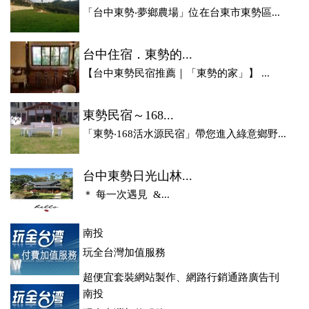
「台中東勢‧夢鄉農場」位在台東市東勢區...
台中住宿．東勢的...
【台中東勢民宿推薦｜「東勢的家」】 ...
東勢民宿～168...
「東勢‧168活水源民宿」帶您進入綠意鄉野...
台中東勢日光山林...
＊ 每一次遇見 &...
南投
玩全台灣加值服務
超便宜套裝網站製作、網路行銷通路廣告刊
登、訂房系統、客房委託旅行社銷售，全面優惠中....
南投