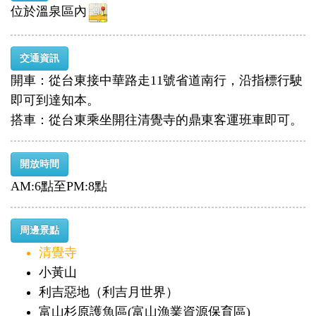
位於溫泉區內
交通資訊
開車：從台東接中華路走11號省道南行，沿指標行駛
即可到達知本。
搭車：從台東乘坐開往清覺寺的鼎東客運班車即可。
開放時間
AM:6點至PM:8點
周邊景點
清覺寺
小黃山
利吉惡地（利吉月世界）
富山杉原護魚區(富山漁業資源保育區)