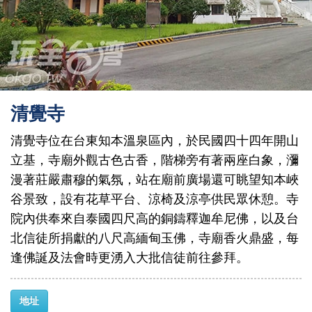
清覺寺
清覺寺位在台東知本溫泉區內，於民國四十四年開山
立基，寺廟外觀古色古香，階梯旁有著兩座白象，瀰
漫著莊嚴肅穆的氣氛，站在廟前廣場還可眺望知本峽
谷景致，設有花草平台、涼椅及涼亭供民眾休憩。寺
院內供奉來自泰國四尺高的銅鑄釋迦牟尼佛，以及台
北信徒所捐獻的八尺高緬甸玉佛，寺廟香火鼎盛，每
逢佛誕及法會時更湧入大批信徒前往參拜。
地址