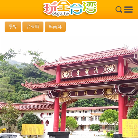
×
景點
台東縣
卑南鄉