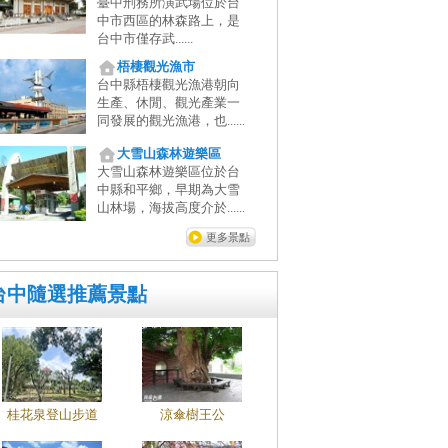
臺中刑務所演武場位於台
中市西區的林森路上，是
台中市僅存武......
梧棲觀光漁市
台中縣梧棲觀光漁港朝向
生產、休閒、觀光產業一
同發展的觀光漁港，也......
大雪山森林遊樂區
大雪山森林遊樂區位於台
中縣和平鄉，早期為大雪
山林場，海拔高度介於......
更多景點
台中隨選推薦景點
桂花泉登山步道
涼傘樹王公