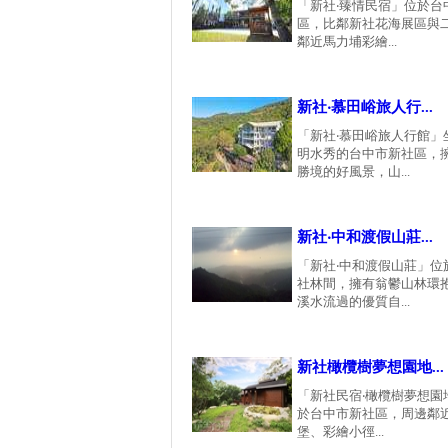
「新社‧臻情民宿」位於台
區，比鄰新社花海展區與
鄰近馬力埔彩繪...
新社‧慕田峪旅人行...
「新社‧慕田峪旅人行館」
明水秀的台中市新社區，
勝境的好風景，山...
新社‧中和渡假山莊...
「新社‧中和渡假山莊」位
社林間，擁有翁鬱山林環
溪水流過的優質自...
新社橄欖樹夢想園地...
「新社民宿‧橄欖樹夢想園
於台中市新社區，周邊鄰
堡、彩繪小徑...