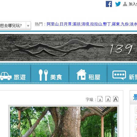
加入
熱門：
阿里山
,
日月潭
,
溪頭
,
清境
,
拉拉山
,
墾丁
,
羅東
,
九份
,
淡
想去哪兒玩?
字級：