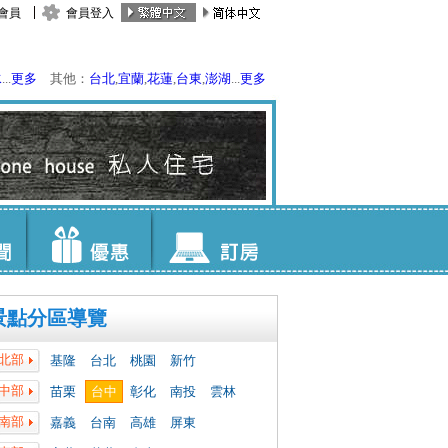
會員
會員登入
水
...
更多
其他：
台北
,
宜蘭
,
花蓮
,
台東
,
澎湖
...
更多
景點分區導覽
北部
基隆
台北
桃園
新竹
中部
苗栗
台中
彰化
南投
雲林
南部
嘉義
台南
高雄
屏東