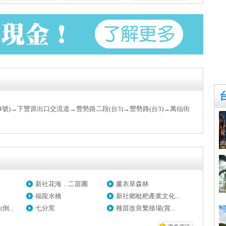
號)→下豐原出口交流道→豐勢路二段(台3)→豐勢路(台3)→萬仙街
新社花海．二苗圃
薰衣草森林
福龍水橋
新社鄉枇杷產業文化...
...
七分窯
種苗改良繁殖場(賞...