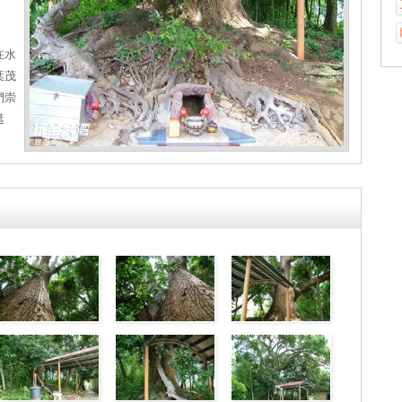
在水
葉茂
們崇
遮