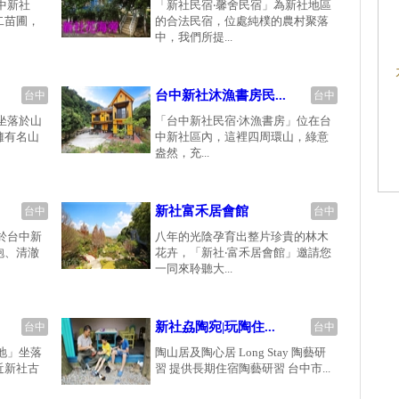
中新社
「新社民宿‧馨舍民宿」為新社地區
二苗圃，
的合法民宿，位處純樸的農村聚落
中，我們所提...
台中新社沐漁書房民...
台中
台中
坐落於山
「台中新社民宿‧沐漁書房」位在台
擁有名山
中新社區內，這裡四周環山，綠意
盎然，充...
新社富禾居會館
台中
台中
於台中新
八年的光陰孕育出整片珍貴的林木
抱、清澈
花卉，「新社‧富禾居會館」邀請您
一同來聆聽大...
新社劦陶宛|玩陶住...
台中
台中
地」坐落
陶山居及陶心居 Long Stay 陶藝研
近新社古
習 提供長期住宿陶藝研習 台中市...