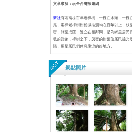
文章來源：玩全台灣旅遊網
新社
有著兩株百年老樟樹，一棵在水頭，一棵
尾，兩棵老樟樹樹齡據推測均在百年以上，枝
密，綠葉成蔭，聳立在相鄰間，是為鄉里居民
敬的對象，樟樹之下，茂密的樹葉位居民擋光
陽，更是居民們休息乘涼的好地方。
景點照片