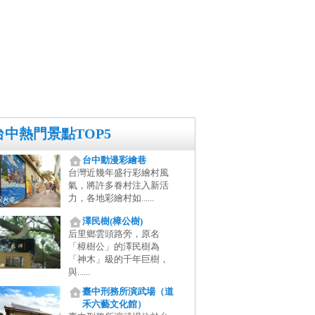
台中熱門景點TOP5
台中動漫彩繪巷
台灣近幾年盛行彩繪村風
氣，將許多眷村注入新活
力，各地彩繪村如......
澤民樹(樟公樹)
后里鄉雲頭路旁，原名
「樟樹公」的澤民樹為
「神木」級的千年巨樹，
與......
臺中刑務所演武場（道
禾六藝文化館）