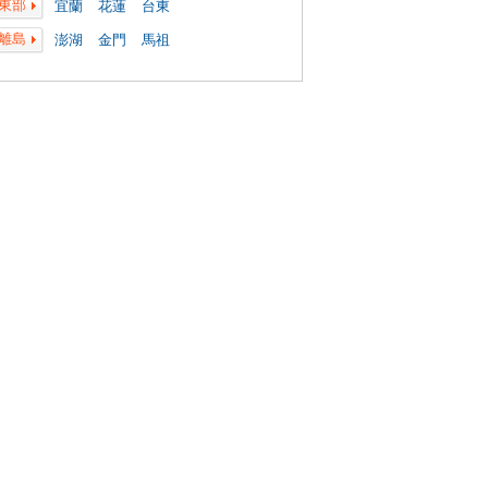
東部
宜蘭
花蓮
台東
離島
澎湖
金門
馬祖