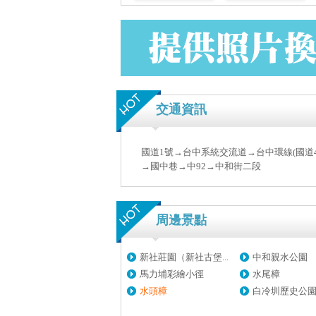
交通資訊
國道1號→台中系統交流道→台中環線(國道4
→國中巷→中92→中和街二段
周邊景點
新社莊園（新社古堡...
中和親水公園
馬力埔彩繪小徑
水尾樟
水頭樟
白冷圳歷史公園(倒