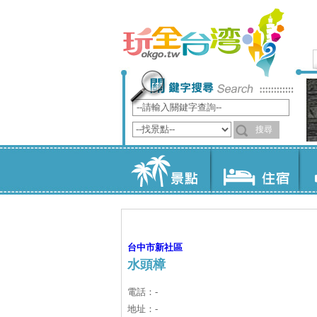
台中市
新社區
水頭樟
電話：-
地址：-