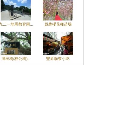
九二一地震教育園...
員農櫻花種苗場
澤民樹(樟公樹)...
豐原廟東小吃