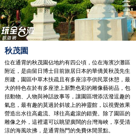
秋茂園
位在通霄的秋茂園佔地約有四公頃，位在海濱沙灘區
附近，是由留日博士目前旅居日本的華僑黃秋茂先生
所建，園區中草木扶疏且有多座涼亭供民眾休憩，最
大的特色在於有多座塗上新艷色彩的雕像藝術品，包
括動物、人物與神話故事等，讓園區增添活潑逗趣的
氣息，最有趣的莫過於斜坡上的神靈館，以視覺效果
營造出水往高處流、球往高處滾的錯覺。除了園區的
雕像之外，這裡還可以眺望廣闊的台灣海峽，享受清
涼的海風吹拂，是通霄熱門的免費休閒景點。