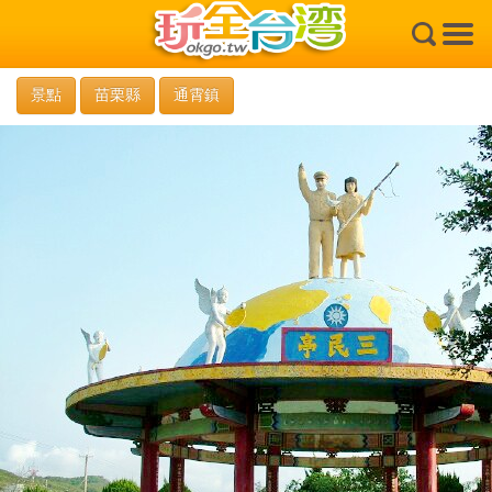
×
景點
苗栗縣
通霄鎮