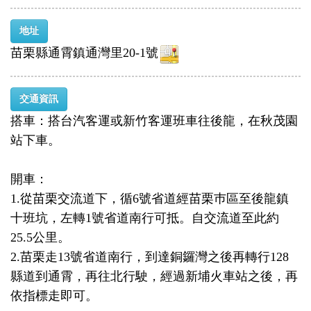
地址
苗栗縣通霄鎮通灣里20-1號
交通資訊
搭車：搭台汽客運或新竹客運班車往後龍，在秋茂園
站下車。
開車：
1.從苗栗交流道下，循6號省道經苗栗巿區至後龍鎮
十班坑，左轉1號省道南行可抵。自交流道至此約
25.5公里。
2.苗栗走13號省道南行，到達銅鑼灣之後再轉行128
縣道到通霄，再往北行駛，經過新埔火車站之後，再
依指標走即可。