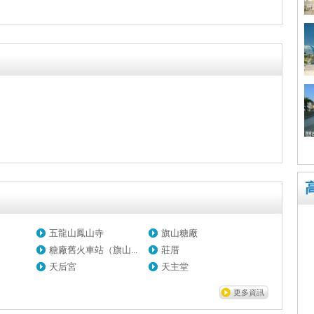
五龍山鳳山寺
旗山糖廠
糖廠舊火車站（旗山...
莊厝
天后宮
天主堂
更多資訊