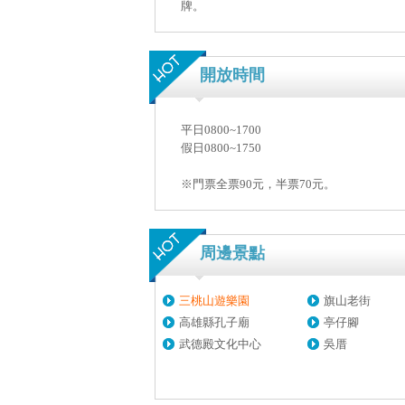
牌。
開放時間
平日0800~1700
假日0800~1750
※門票全票90元，半票70元。
周邊景點
三桃山遊樂園
旗山老街
高雄縣孔子廟
亭仔腳
武德殿文化中心
吳厝