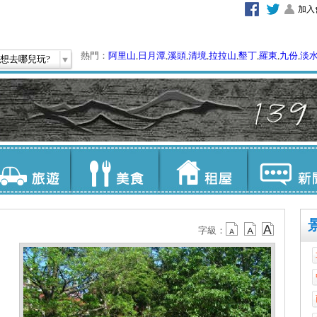
加入
熱門：
阿里山
,
日月潭
,
溪頭
,
清境
,
拉拉山
,
墾丁
,
羅東
,
九份
,
淡
想去哪兒玩?
字級：