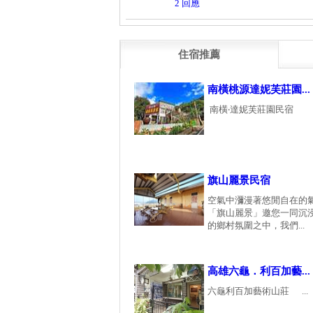
2 回應
住宿推薦
南橫桃源達妮芙莊園...
南橫‧達妮芙莊園民宿 「
旗山麗景民宿
空氣中瀰漫著悠閒自在的
「旗山麗景」邀您一同沉
的鄉村氛圍之中，我們...
高雄六龜．利百加藝...
六龜利百加藝術山莊 ...