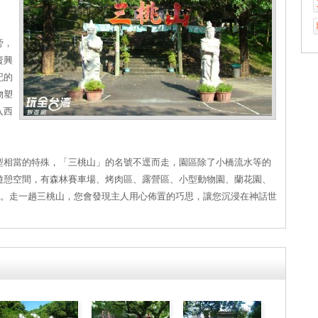
旁，
資興
記的
物塑
入西
型相當的特殊，「三桃山」的名號不逕而走，園區除了小橋流水等的
遊憩空間，有森林賽車場、烤肉區、露營區、小型動物園、蘭花園、
.等等。走一趟三桃山，您會發現主人用心佈置的巧思，讓您沉浸在神話世