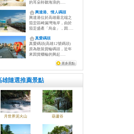
的耳朵聆聽海浪的......
興達港、情人碼頭
興達港位於高雄最北端之
茄萣區崎漏灣海岸，由於
茄萣盛產「烏金」，因......
真愛碼頭
真愛碼頭(高雄12號碼頭)
原為散裝貨輪碼頭，近年
來因貨櫃輪的興起......
更多景點
高雄隨選推薦景點
月世界泥火山
葫蘆谷