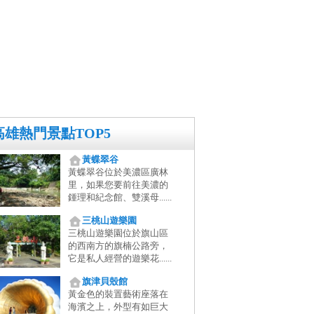
高雄熱門景點TOP5
黃蝶翠谷
黃蝶翠谷位於美濃區廣林
里，如果您要前往美濃的
鍾理和紀念館、雙溪母......
三桃山遊樂園
三桃山遊樂園位於旗山區
的西南方的旗楠公路旁，
它是私人經營的遊樂花......
旗津貝殼館
黃金色的裝置藝術座落在
海濱之上，外型有如巨大