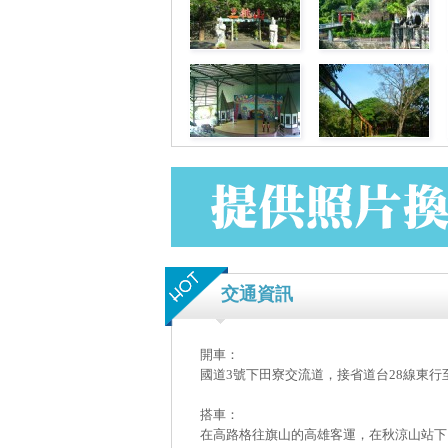
交通資訊
開車：
國道3號下田寮交流道，接省道台28線東
搭車：
在高路格往旗山的高雄客運，在秋涼山站下