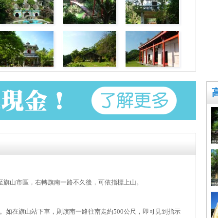
行至旗山市區，右轉旗南一路不久後，可依指標上山。
。如在旗山站下車，則旗南一路往南走約500公尺，即可見到指示