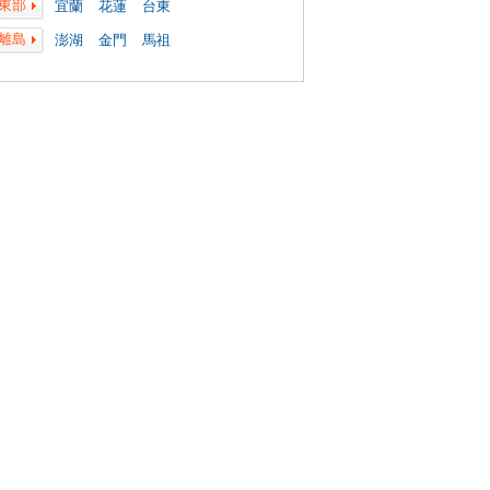
東部
宜蘭
花蓮
台東
離島
澎湖
金門
馬祖