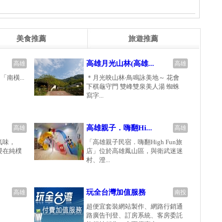
美食推薦
旅遊推薦
高雄月光山林(高雄...
高雄
高雄
南橫...
＊月光映山林‧鳥鳴詠美地～ 花會
下棋龜守門 雙峰雙泉美人湯 蜘蛛
寫字...
高雄親子．嗨翻Hi...
高雄
高雄
氣味，
「高雄親子民宿．嗨翻High Fun旅
浸在純樸
店」位於高雄鳳山區，與衛武迷迷
村、澄...
玩全台灣加值服務
高雄
南投
超便宜套裝網站製作、網路行銷通
路廣告刊登、訂房系統、客房委託