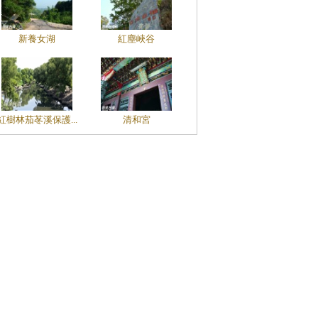
新養女湖
紅塵峽谷
紅樹林茄苳溪保護...
清和宮