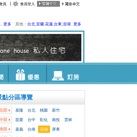
會員
會員登入
水
...
更多
其他：
台北
,
宜蘭
,
花蓮
,
台東
,
澎湖
...
更多
景點分區導覽
北部
基隆
台北
桃園
新竹
中部
苗栗
台中
彰化
南投
雲林
南部
嘉義
台南
高雄
屏東