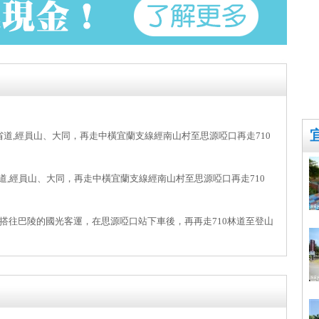
7省道,經員山、大同，再走中橫宜蘭支線經南山村至思源啞口再走710
省道,經員山、大同，再走中橫宜蘭支線經南山村至思源啞口再走710
搭往巴陵的國光客運，在思源啞口站下車後，再再走710林道至登山