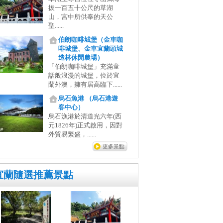
拔一百五十公尺的草湖
山，宮中所供奉的天公
聖......
伯朗咖啡城堡（金車咖
啡城堡、金車宜蘭頭城
造林休閒農場）
「伯朗咖啡城堡」充滿童
話般浪漫的城堡，位於宜
蘭外澳，擁有居高臨下......
烏石魚港 （烏石港遊
客中心）
烏石漁港於清道光六年(西
元1826年)正式啟用，因對
外貿易繁盛，......
更多景點
宜蘭隨選推薦景點