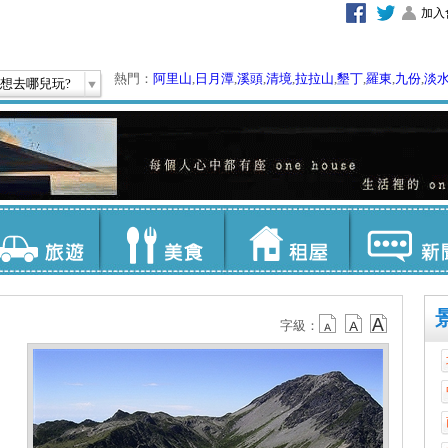
加入
熱門：
阿里山
,
日月潭
,
溪頭
,
清境
,
拉拉山
,
墾丁
,
羅東
,
九份
,
淡
想去哪兒玩?
字級：