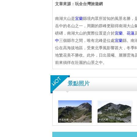
文章來源：玩全台灣旅遊網
南湖大山是
宜蘭
縣境內眾所皆知的風景名勝，
岳中的名山之一，周圍的群峰更顯得南湖大山
磅礡，南湖大山的實際位置是介於
宜蘭
、
花蓮
中
三個縣市之間，唯有北峰是位處
宜蘭
縣。南
位在高海拔地區，受東北季風影響甚大，冬季
地繁花美不勝收。此外，日出晨曦、層層雲海
前來徜徉在壯麗的山景之中。
景點照片