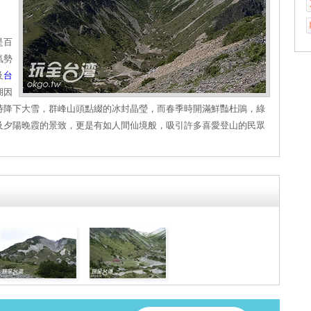
是百
氣勢
及
台
湖因
時降下大雪，群峰山頭點綴的冰封晶瑩，而春季時開滿鮮豔杜鵑，綠
及夕陽晚霞的景致，更是有如人間仙境般，吸引許多喜愛登山的民眾