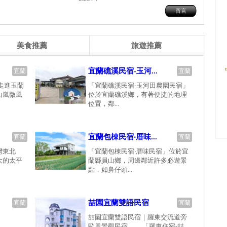
美食推薦
旅遊推薦
宜蘭礁溪民宿-玉河...
宜蘭
宜蘭
走進玉蘭
「宜蘭礁溪民宿-玉河田農園民宿」
山嵐微風
位於宜蘭礁溪鄉，有著便捷的地理
位置，鄰...
宜蘭包棟民宿‧厝味...
宜蘭
宜蘭
灣東北
「宜蘭包棟民宿‧厝味民宿」位於宜
大的太平
蘭縣員山鄉，周邊鄰近許多必遊景
點，如鼻仔頭...
喆園宜蘭雙語民宿
宜蘭
宜蘭
喆園宜蘭雙語民宿｜羅東交流道旁
歐風景觀民宿 「羅東住宿-喆