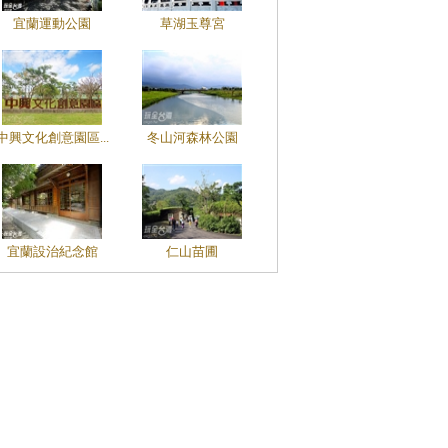
宜蘭運動公園
草湖玉尊宮
中興文化創意園區...
冬山河森林公園
宜蘭設治紀念館
仁山苗圃