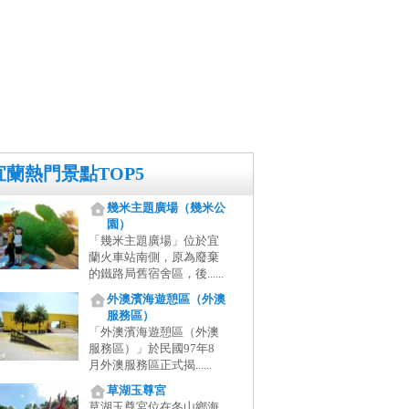
宜蘭熱門景點TOP5
幾米主題廣場（幾米公
園）
「幾米主題廣場」位於宜
蘭火車站南側，原為廢棄
的鐵路局舊宿舍區，後......
外澳濱海遊憩區（外澳
服務區）
「外澳濱海遊憩區（外澳
服務區）」於民國97年8
月外澳服務區正式揭......
草湖玉尊宮
草湖玉尊宮位在冬山鄉海