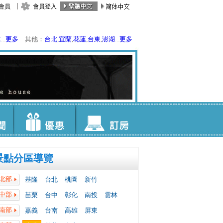
會員
會員登入
水
...
更多
其他：
台北
,
宜蘭
,
花蓮
,
台東
,
澎湖
...
更多
景點分區導覽
北部
基隆
台北
桃園
新竹
中部
苗栗
台中
彰化
南投
雲林
南部
嘉義
台南
高雄
屏東