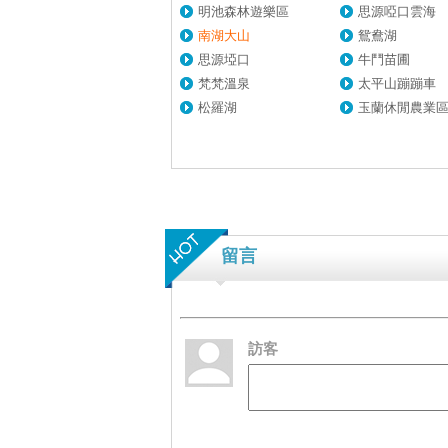
明池森林遊樂區
思源啞口雲海
南湖大山
鴛鴦湖
思源埡口
牛鬥苗圃
梵梵溫泉
太平山蹦蹦車
松羅湖
玉蘭休閒農業
留言
訪客