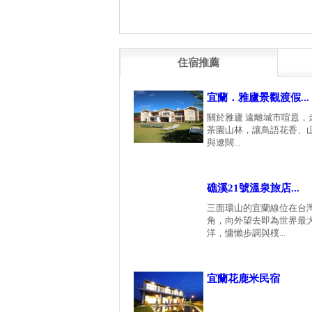
住宿推薦
宜蘭．雅廬景觀渡假...
關於雅廬 遠離城市喧囂，
茶園山林，讓鳥語花香、
與遼闊...
礁溪21號溫泉旅店...
三面環山的宜蘭線位在台
角，向外望去即為世界最
洋，慵懶步調與樸...
宜蘭花鹿米民宿