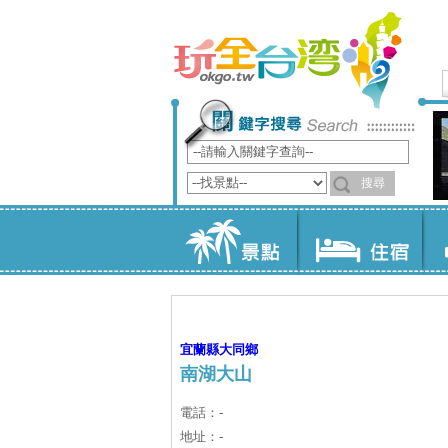
宜蘭縣
大同鄉
南湖大山
電話：-
地址：-