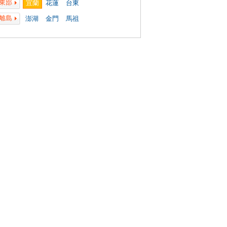
東部
宜蘭
花蓮
台東
離島
澎湖
金門
馬祖