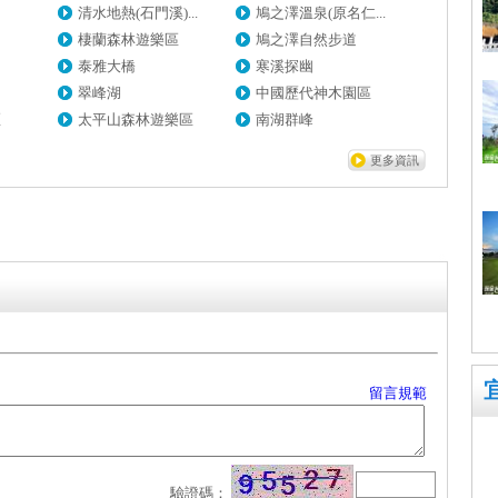
清水地熱(石門溪)...
鳩之澤溫泉(原名仁...
棲蘭森林遊樂區
鳩之澤自然步道
泰雅大橋
寒溪探幽
翠峰湖
中國歷代神木園區
區
太平山森林遊樂區
南湖群峰
更多資訊
留言規範
驗證碼：