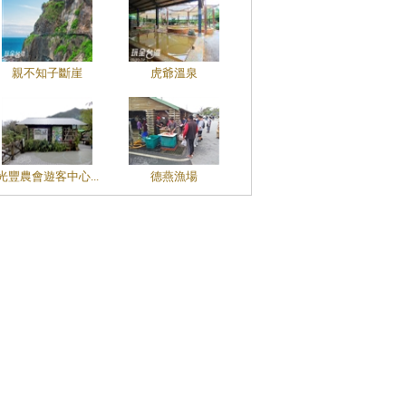
親不知子斷崖
虎爺溫泉
光豐農會遊客中心...
德燕漁場