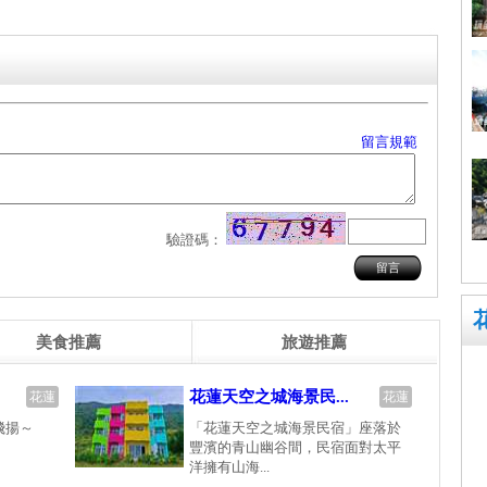
留言規範
驗證碼：
美食推薦
旅遊推薦
花蓮天空之城海景民...
花蓮
花蓮
飛揚～
「花蓮天空之城海景民宿」座落於
豐濱的青山幽谷間，民宿面對太平
洋擁有山海...