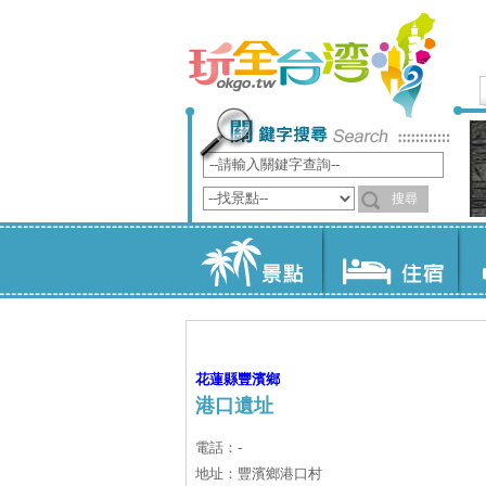
花蓮縣
豐濱鄉
港口遺址
電話：-
地址：豐濱鄉港口村