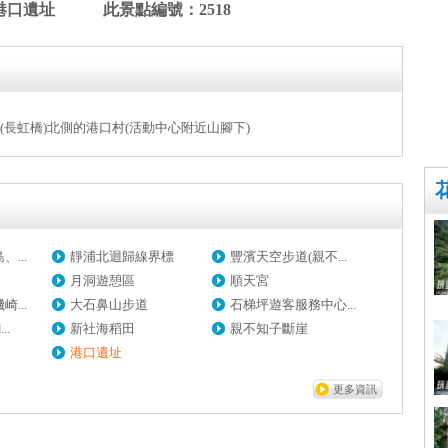
港口遺址 此景點編號：2518
(長虹橋)北側的港口村(活動中心附近山腳下)
...
靜浦北迴歸線界標
豐濱天空步道(親不...
月洞遊憩區
順天宮
...
大石鼻山步道
石梯坪遊客服務中心...
..
新社海稻田
親不知子斷崖
港口遺址
更多資訊