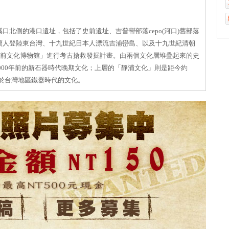
口北側的港口遺址，包括了史前遺址、吉普巒部落cepo(河口)舊部落
蘭人登陸東台灣、十九世紀日本人漂流吉浦巒島、以及十九世紀清朝
台灣史前文化博物館」進行考古搶救發掘計畫。由兩個文化層堆疊起來的史
2000年前的新石器時代晚期文化；上層的「靜浦文化」則是距今約
，屬於台灣地區鐵器時代的文化。