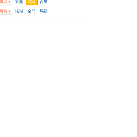
東部
宜蘭
花蓮
台東
離島
澎湖
金門
馬祖