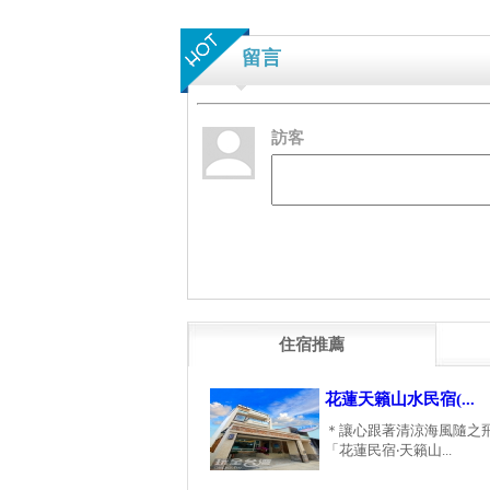
留言
訪客
住宿推薦
花蓮天籟山水民宿(...
＊讓心跟著清涼海風隨之
「花蓮民宿‧天籟山...