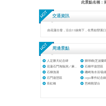
此景點名稱：
交通資訊
由花蓮出發，沿台11線南下，在秀姑巒溪口
周邊景點
人定勝天紀念碑
獅球嶼(芝波蘭島、
花蓮石門海蝕洞／麻...
石梯坪遊憩區
石梯漁港
磯崎海水浴場(磯崎
石門遊憩區
cepo事件紀念銅.
長虹橋
芭崎眺望台