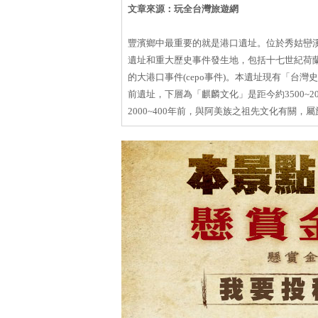
文章來源：玩全台灣旅遊網
豐濱鄉中最重要的就是港口遺址。位於秀姑巒溪
遺址和重大歷史事件發生地，包括十七世紀荷
的大港口事件(cepo事件)。本遺址現有「
前遺址，下層為「麒麟文化」是距今約3500~
2000~400年前，與阿美族之祖先文化有關