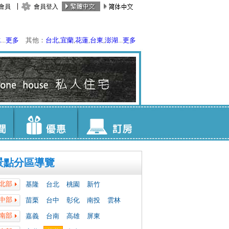
會員
會員登入
水
...
更多
其他：
台北
,
宜蘭
,
花蓮
,
台東
,
澎湖
...
更多
景點分區導覽
北部
基隆
台北
桃園
新竹
中部
苗栗
台中
彰化
南投
雲林
南部
嘉義
台南
高雄
屏東