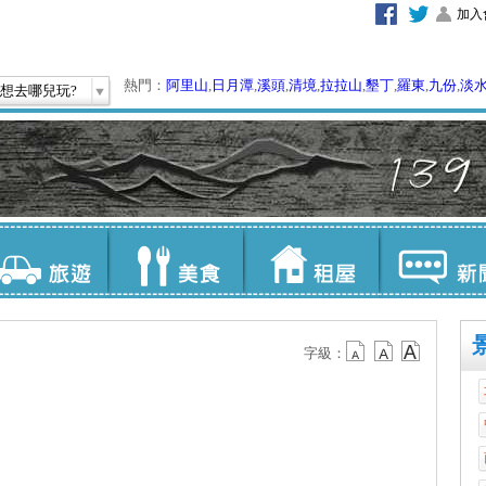
加入
熱門：
阿里山
,
日月潭
,
溪頭
,
清境
,
拉拉山
,
墾丁
,
羅東
,
九份
,
淡
想去哪兒玩?
字級：