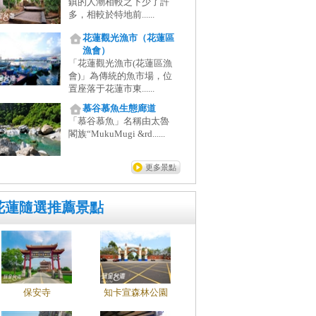
鎮的人潮相較之下少了許
多，相較於特地前......
花蓮觀光漁市（花蓮區
漁會）
「花蓮觀光漁市(花蓮區漁
會)」為傳統的魚市場，位
置座落于花蓮市東......
慕谷慕魚生態廊道
「慕谷慕魚」名稱由太魯
閣族“MukuMugi &rd......
更多景點
花蓮隨選推薦景點
保安寺
知卡宣森林公園