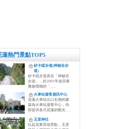
花蓮熱門景點TOP5
砂卡礑步道(神秘谷步
道)
砂卡礑步道原名「神秘谷
步道」，於2001年改回泰
雅族慣稱的「......
火車站遊客資訊中心
花蓮火車站出口右側的建
築為火車站遊客中心，內
部提供各式花蓮的觀光......
玉里神社
比起花東其他景點，玉里