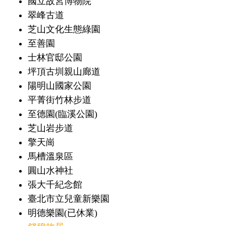
國立故宮博物院
翠峰古道
芝山文化生態綠園
至善園
士林官邸公園
坪頂古圳親山廊道
陽明山國家公園
平菁街竹林步道
至德園(臨溪公園)
芝山岩步道
擎天崗
馬槽溫泉區
圓山水神社
張大千紀念館
臺北市立兒童新樂園
明德樂園(已休業)