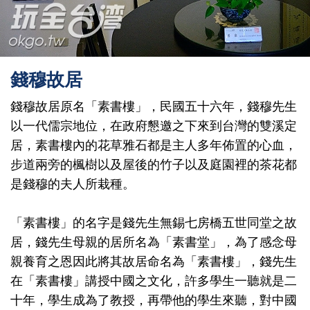
錢穆故居
錢穆故居原名「素書樓」，民國五十六年，錢穆先生
以一代儒宗地位，在政府懇邀之下來到台灣的雙溪定
居，素書樓內的花草雅石都是主人多年佈置的心血，
步道兩旁的楓樹以及屋後的竹子以及庭園裡的茶花都
是錢穆的夫人所栽種。
「素書樓」的名字是錢先生無錫七房橋五世同堂之故
居，錢先生母親的居所名為「素書堂」，為了感念母
親養育之恩因此將其故居命名為「素書樓」，錢先生
在「素書樓」講授中國之文化，許多學生一聽就是二
十年，學生成為了教授，再帶他的學生來聽，對中國