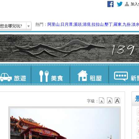
加入
熱門：
阿里山
,
日月潭
,
溪頭
,
清境
,
拉拉山
,
墾丁
,
羅東
,
九份
,
淡
想去哪兒玩?
字級：