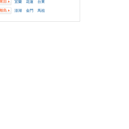
東部
宜蘭
花蓮
台東
離島
澎湖
金門
馬祖