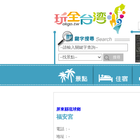
屏東縣
琉球鄉
福安宮
電話：-
地址：-