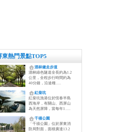
屏東熱門景點TOP5
泗林健走步道
泗林綠色隧道全長約為1.2
公里，全程步行時間約為
40分鐘，沿途種......
紅柴坑
紅柴坑漁港位於恆春半島
西海岸，有關山、西屏山
為天然屏障，當每年1......
千禧公園
「千禧公園」位於屏東消
防局對面，面積廣達13.2