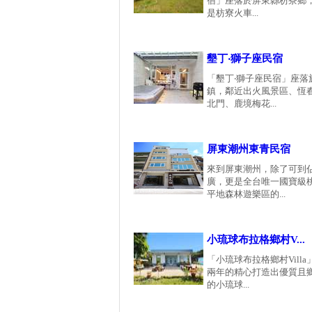
宿」座落於屏東縣枋寮鄉
是枋寮火車...
墾丁‧獅子座民宿
「墾丁‧獅子座民宿」座落
鎮，鄰近出火風景區、恆
北門、鹿境梅花...
屏東潮州東青民宿
來到屏東潮州，除了可到
廣，更是全台唯一國寶級
平地森林遊樂區的...
小琉球布拉格鄉村V...
「小琉球布拉格鄉村Vill
兩年的精心打造出優質且
的小琉球...