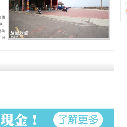
（西
神
稱為
住宿