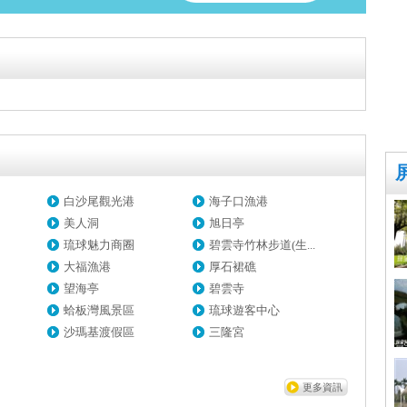
白沙尾觀光港
海子口漁港
美人洞
旭日亭
琉球魅力商圈
碧雲寺竹林步道(生...
大福漁港
厚石裙礁
望海亭
碧雲寺
蛤板灣風景區
琉球遊客中心
沙瑪基渡假區
三隆宮
更多資訊