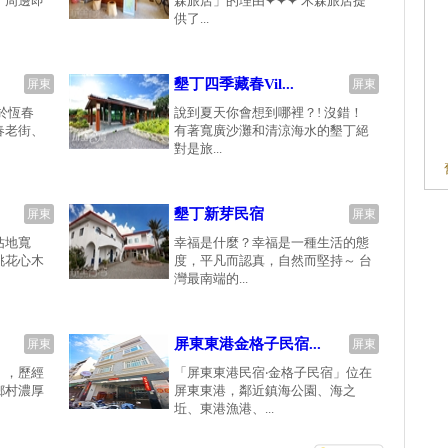
，周邊即
森旅店」的理由✦✦✦ 禾森旅店提
供了...
墾丁四季藏春Vil...
屏東
屏東
於恆春
說到夏天你會想到哪裡？! 沒錯！
春老街、
有著寬廣沙灘和清涼海水的墾丁絕
對是旅...
墾丁新芽民宿
屏東
屏東
佔地寬
幸福是什麼？幸福是一種生活的態
桃花心木
度，平凡而認真，自然而堅持～ 台
灣最南端的...
屏東東港金格子民宿...
屏東
屏東
a」，歷經
「屏東東港民宿‧金格子民宿」位在
鄉村濃厚
屏東東港，鄰近鎮海公園、海之
坵、東港漁港、...