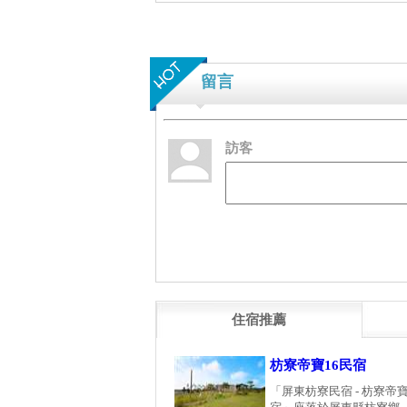
留言
訪客
住宿推薦
枋寮帝寶16民宿
「屏東枋寮民宿 - 枋寮帝寶