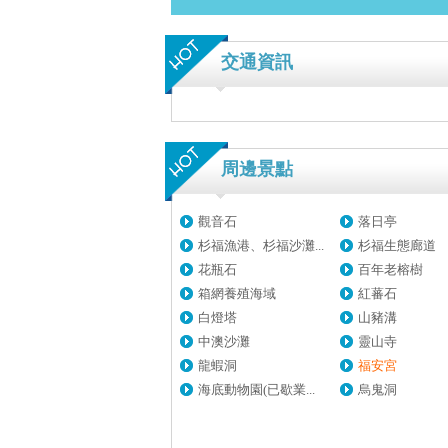
交通資訊
周邊景點
觀音石
落日亭
杉福漁港、杉福沙灘...
杉福生態廊道
花瓶石
百年老榕樹
箱網養殖海域
紅蕃石
白燈塔
山豬溝
中澳沙灘
靈山寺
龍蝦洞
福安宮
海底動物園(已歇業...
烏鬼洞