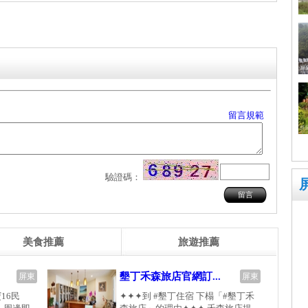
留言規範
驗證碼：
美食推薦
旅遊推薦
墾丁禾森旅店官網訂...
屏東
屏東
16民
✦✦✦到 #墾丁住宿 下榻「#墾丁禾