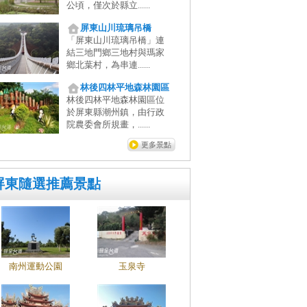
公頃，僅次於縣立......
屏東山川琉璃吊橋
「屏東山川琉璃吊橋」連
結三地門鄉三地村與瑪家
鄉北葉村，為串連......
林後四林平地森林園區
林後四林平地森林園區位
於屏東縣潮州鎮，由行政
院農委會所規畫，......
更多景點
屏東隨選推薦景點
南州運動公園
玉泉寺