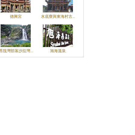
德興宮
水底寮與東海村古...
舊筏灣部落沙拉灣...
旭海溫泉