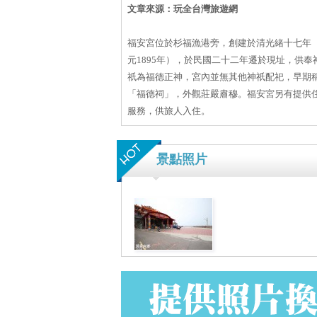
文章來源：玩全台灣旅遊網
福安宮位於杉福漁港旁，創建於清光緒十七年
元1895年），於民國二十二年遷於現址，供奉
祇為福德正神，宮內並無其他神祇配祀，早期
「福德祠」，外觀莊嚴肅穆。福安宮另有提供
服務，供旅人入住。
景點照片