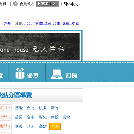
會員
會員登入
水
...
更多
其他：
台北
,
宜蘭
,
花蓮
,
台東
,
澎湖
...
更多
景點分區導覽
北部
基隆
台北
桃園
新竹
中部
苗栗
台中
彰化
南投
雲林
南部
嘉義
台南
高雄
屏東