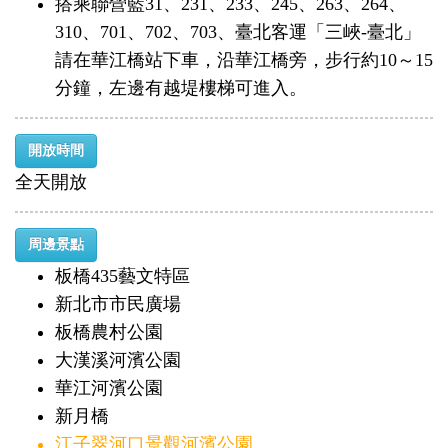
搭乘聯營藍31、231、233、245、263、264、
310、701、702、703、臺北客運「三峽-臺北」
請在華江橋站下車，沿華江橋旁，步行約10～15
分鐘，左邊有越堤樓梯可進入。
開放時間
全天開放
周邊景點
板橋435藝文特區
新北市市民廣場
板橋農村公園
大漢溪河濱公園
華江河濱公園
新月橋
江子翠河口景觀河濱公園