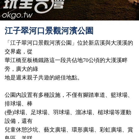
江子翠河口景觀河濱公園
「江子翠河口景觀河濱公園」位於新店溪與大漢溪的
交界處，從
華江橋至板橋鐵路這一段共佔地70公頃的大漢溪畔
旁，廣大的綠
地是週末親子共遊的絕佳地點。
公園內設置有多種設施，不僅有腳踏車道、籃球場、
排球場、棒
(壘)球場、足球場、羽球場、溜冰場、槌球場等運動
設備，還有
兒童休憩沙坑、藝文廣場、環形廣場、彩虹廣場、賞
鳥區、羊咩