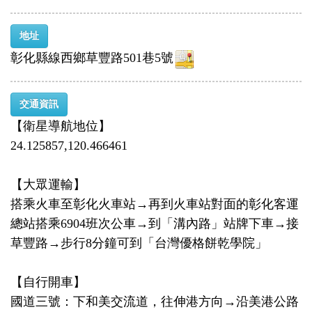
地址
彰化縣線西鄉草豐路501巷5號
交通資訊
【衛星導航地位】
24.125857,120.466461
【大眾運輸】
搭乘火車至彰化火車站→再到火車站對面的彰化客運
總站搭乘6904班次公車→到「溝內路」站牌下車→接
草豐路→步行8分鐘可到「台灣優格餅乾學院」
【自行開車】
國道三號：下和美交流道，往伸港方向→沿美港公路