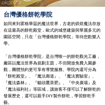
台灣優格餅乾學院
如同來到霍格華茲的魔法世界，古老的烘焙魔法存放
在這最高的餅乾殿堂，歐式的城堡建築與華麗多元的
園區空間，只在「台灣優格餅乾學院」等待您歡樂入
學。
「台灣優格餅乾學院」是台灣唯一的餅乾觀光工廠，
廠區以魔法世界為規劃主題，不但開放免費入園參
觀，團體預約更可享有導覽服務。學院內還可分為
『餅乾殿堂』、『魔法廊道』、『魔法實驗室』、
『魔法森林』、『貓頭鷹茶肥』、『中央廣場』及
『魔法福利社』等區域，讓旅客不僅可以了解餅乾的
發展歷史，還可以親手DIY製作餅乾，學習餅乾手
藝。