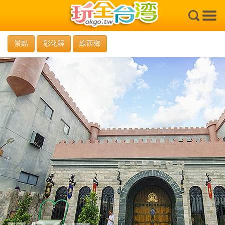
×
景點
彰化縣
線西鄉