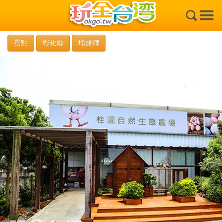
×
景點
彰化縣
埔鹽鄉