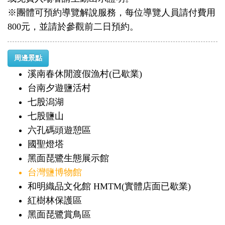
※團體可預約導覽解說服務，每位導覽人員請付費用
800元，並請於參觀前二日預約。
周邊景點
溪南春休閒渡假漁村(已歇業)
台南夕遊鹽活村
七股潟湖
七股鹽山
六孔碼頭遊憩區
國聖燈塔
黑面琵鷺生態展示館
台灣鹽博物館
和明織品文化館 HMTM(實體店面已歇業)
紅樹林保護區
黑面琵鷺賞鳥區