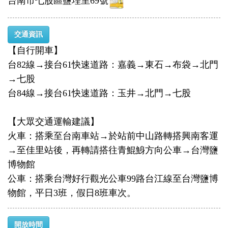
台南市七股區鹽埕里69號
交通資訊
【自行開車】
台82線→接台61快速道路：嘉義→東石→布袋→北門
→七股
台84線→接台61快速道路：玉井→北門→七股
【大眾交通運輸建議】
火車：搭乘至台南車站→於站前中山路轉搭興南客運
→至佳里站後，再轉請搭往青鯤鯓方向公車→台灣鹽
博物館
公車：搭乘台灣好行觀光公車99路台江線至台灣鹽博
物館，平日3班，假日8班車次。
開放時間