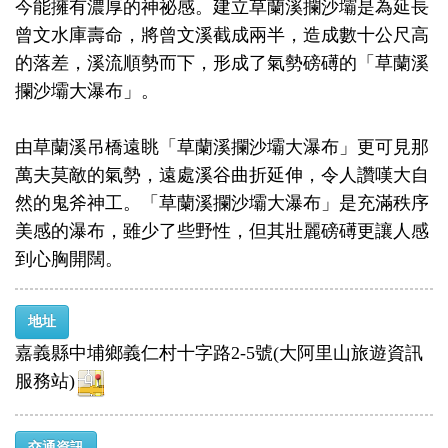
今能擁有濃厚的神祕感。建立草蘭溪攔沙壩是為延長
曾文水庫壽命，將曾文溪截成兩半，造成數十公尺高
的落差，溪流順勢而下，形成了氣勢磅礡的「草蘭溪
攔沙壩大瀑布」。
由草蘭溪吊橋遠眺「草蘭溪攔沙壩大瀑布」更可見那
萬夫莫敵的氣勢，遠處溪谷曲折延伸，令人讚嘆大自
然的鬼斧神工。「草蘭溪攔沙壩大瀑布」是充滿秩序
美感的瀑布，雖少了些野性，但其壯麗磅礡更讓人感
到心胸開闊。
地址
嘉義縣中埔鄉義仁村十字路2-5號(大阿里山旅遊資訊
服務站)
交通資訊