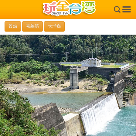
×
景點
嘉義縣
大埔鄉