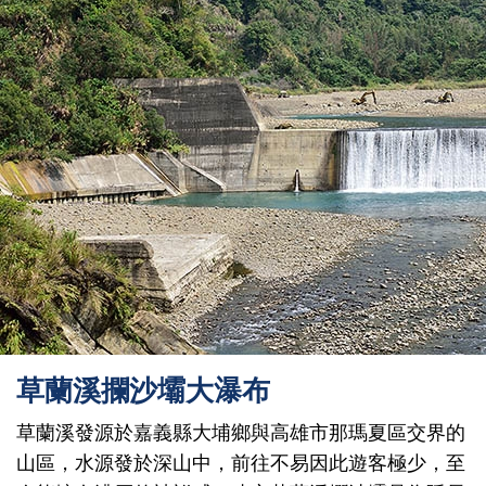
草蘭溪攔沙壩大瀑布
草蘭溪發源於嘉義縣大埔鄉與高雄市那瑪夏區交界的
山區，水源發於深山中，前往不易因此遊客極少，至