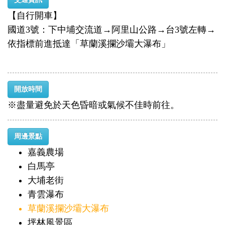
【自行開車】
國道3號：下中埔交流道→阿里山公路→台3號左轉→
依指標前進抵達「草蘭溪攔沙壩大瀑布」
開放時間
※盡量避免於天色昏暗或氣候不佳時前往。
周邊景點
嘉義農場
白馬亭
大埔老街
青雲瀑布
草蘭溪攔沙壩大瀑布
坪林風景區