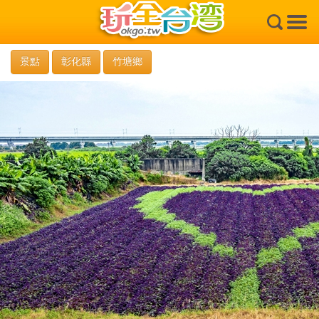
×
景點
彰化縣
竹塘鄉