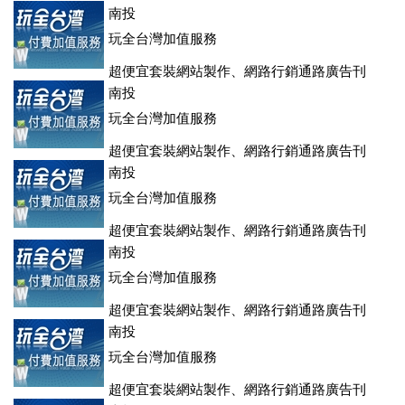
登、訂房系統、客房委託旅行社銷售，全面優惠中....
南投
玩全台灣加值服務
超便宜套裝網站製作、網路行銷通路廣告刊
登、訂房系統、客房委託旅行社銷售，全面優惠中....
南投
玩全台灣加值服務
超便宜套裝網站製作、網路行銷通路廣告刊
登、訂房系統、客房委託旅行社銷售，全面優惠中....
南投
玩全台灣加值服務
超便宜套裝網站製作、網路行銷通路廣告刊
登、訂房系統、客房委託旅行社銷售，全面優惠中....
南投
玩全台灣加值服務
超便宜套裝網站製作、網路行銷通路廣告刊
登、訂房系統、客房委託旅行社銷售，全面優惠中....
南投
玩全台灣加值服務
超便宜套裝網站製作、網路行銷通路廣告刊