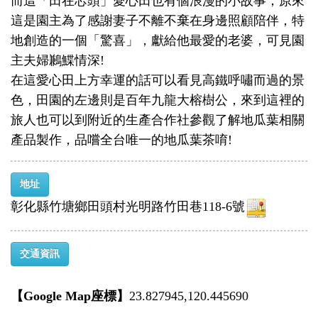
而這「田在芯頭」愛心田也有個浪漫的小故事，原來
這是園主為了感謝妻子不離不棄在身邊照顧陪伴，特
地創造的一個「驚喜」，獻給他最愛的老婆，可見園
主夫婦鶼鰈情深!
在這愛心田上方幸運的話可以看見高鐵呼嘯而過的景
色，田園的左邊則是百年九龍大榕樹公，來到這裡的
旅人也可以到附近的生產合作社參觀了解地瓜葉相關
產品製作，品嚐全台唯一的地瓜葉茶唷!
地址
彰化縣竹塘鄉田頭村光明路竹田巷118-6號
交通資訊
【Google Map座標】
23.827945,120.445690