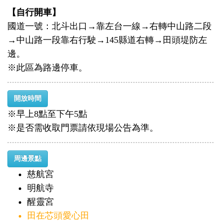
【自行開車】
國道一號：北斗出口→靠左台一線→右轉中山路二段
→中山路一段靠右行駛→145縣道右轉→田頭堤防左
邊。
※此區為路邊停車。
開放時間
※早上8點至下午5點
※是否需收取門票請依現場公告為準。
周邊景點
慈航宮
明航寺
醒靈宮
田在芯頭愛心田