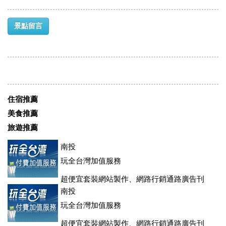
景點留言
住宿推薦
美食推薦
旅遊推薦
南投
玩全台灣加值服務
超便宜套裝網站製作、網路行銷通路廣告刊
登、訂房系統、客房委託旅行社銷售，全面優惠中....
南投
玩全台灣加值服務
超便宜套裝網站製作、網路行銷通路廣告刊