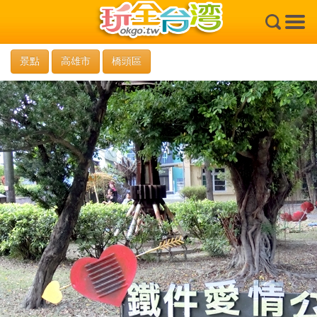
×
景點
高雄市
橋頭區