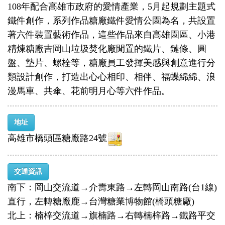
108年配合高雄市政府的愛情產業，5月起規劃主題式
鐵件創作，系列作品糖廠鐵件愛情公園為名，共設置
著六件裝置藝術作品，這些作品來自高雄園區、小港
精煉糖廠吉岡山垃圾焚化廠閒置的鐵片、鏈條、圓
盤、墊片、螺栓等，糖廠員工發揮美感與創意進行分
類設計創作，打造出心心相印、相伴、福蝶綿綿、浪
漫馬車、共傘、花前明月心等六件作品。
地址
高雄市橋頭區糖廠路24號
交通資訊
南下：岡山交流道→介壽東路→左轉岡山南路(台1線)
直行，左轉糖廠鹿→台灣糖業博物館(橋頭糖廠)
北上：楠梓交流道→旗楠路→右轉楠梓路→鐵路平交