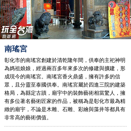
南瑤宮
彰化市的南瑤宮創建於清乾隆年間，供奉的主祀神明
為媽祖娘娘，經過兩百多年來多次的修建與擴建，形
成現今的南瑤宮。南瑤宮香火鼎盛，擁有許多的信
眾，且分靈至泰國供奉。南瑤宮屬於四進三院的建築
格局，為縣定古蹟，廟宇中的裝飾藝術相當驚人，擁
有多位著名藝術匠家的作品，被稱為是彰化市最為精
緻的廟宇，不論是木雕、石雕、彩繪與藻井等都具有
非常高的藝術價值。