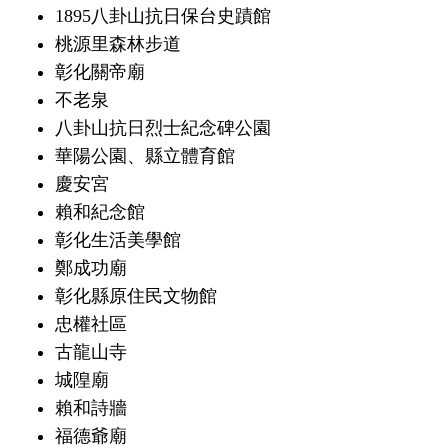
1895八卦山抗日保台史蹟館
桃源里森林步道
彰化關帝廟
不老泉
八卦山抗日烈士紀念碑公園
華陽公園、縣立體育館
慶安宮
賴和紀念館
彰化生活美學館
鄭成功廟
彰化縣原住民文物館
忠權社區
古龍山寺
城隍廟
賴和詩牆
福德爺廟