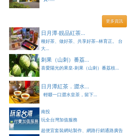
更多資訊
日月潭‧靚品紅茶...
種好茶、做好茶、共享好茶--林育正。 台
大...
刺果（山刺）番荔...
喜愛陽光的果皇-刺果（山刺）番荔枝...
日月潭紅茶．澀水...
輕啜一口澀水皇茶，留下...
南投
玩全台灣加值服務
超便宜套裝網站製作、網路行銷通路廣告