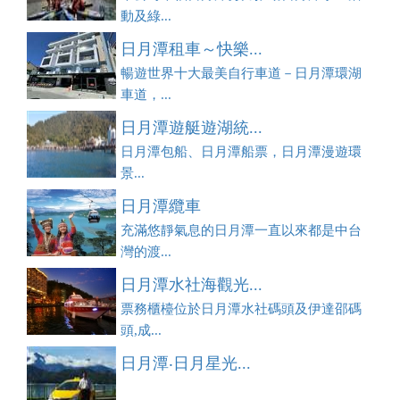
動及綠...
日月潭租車～快樂...
暢遊世界十大最美自行車道－日月潭環湖
車道，...
日月潭遊艇遊湖統...
日月潭包船、日月潭船票，日月潭漫遊環
景...
日月潭纜車
充滿悠靜氣息的日月潭一直以來都是中台
灣的渡...
日月潭水社海觀光...
票務櫃檯位於日月潭水社碼頭及伊達邵碼
頭,成...
日月潭‧日月星光...