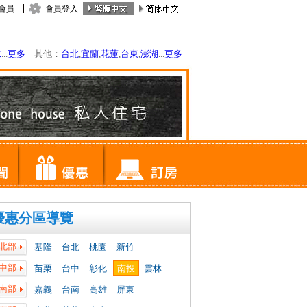
會員
會員登入
水
...
更多
其他：
台北
,
宜蘭
,
花蓮
,
台東
,
澎湖
...
更多
優惠分區導覽
北部
基隆
台北
桃園
新竹
中部
苗栗
台中
彰化
南投
雲林
南部
嘉義
台南
高雄
屏東