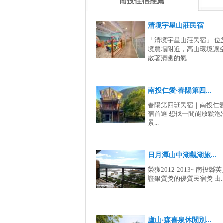
南投住宿推薦
清境宇星山莊民宿
「清境宇星山莊民宿」 位
境農場附近，高山環境讓
散著清幽的氣...
南投仁愛‧春陽第四...
春陽第四班民宿｜南投仁
宿首選 想找一間能放鬆泡
景...
日月潭山中湖觀湖旅...
榮獲2012-2013~ 南投
證銀質獎的優質民宿獎 由..
廬山‧森喜泉休閒別...