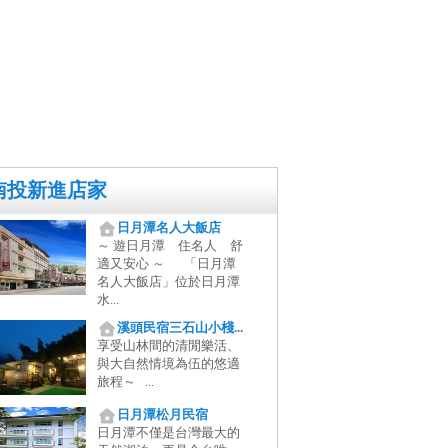
南投新進店家
日月潭名人大飯店
～ 遊日月潭 住名人 舒
適又安心 ～ 「日月潭
名人大飯店」位於日月潭
水...
溪頭民宿三石山小棧...
享受山林間的清閒樂活、
與大自然情境為伍的悠適
旅程～ ...
日月潭松月民宿
日月潭不僅是台灣最大的