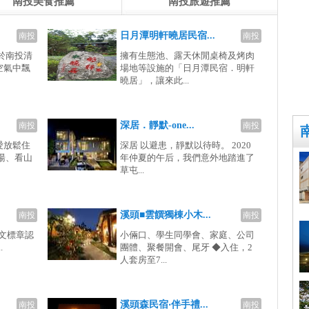
南投美食推薦
南投旅遊推薦
日月潭明軒曉居民宿...
南投
南投
於南投清
擁有生態池、露天休閒桌椅及烤肉
空氣中飄
場地等設施的「日月潭民宿．明軒
曉居」，讓來此...
深居．靜默-one...
南投
南投
愛放鬆住
深居 以避患，靜默以待時。 2020
湯、看山
年仲夏的午后，我們意外地踏進了
草屯...
溪頭■雲饌獨棟小木...
南投
南投
縣英文標章認
小倆口、學生同學會、家庭、公司
.
團體、聚餐開會、尾牙 ◆入住，2
人套房至7...
溪頭森民宿‧伴手禮...
南投
南投