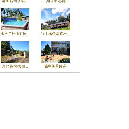
埔里茗園茶葉(...
仁鼎茶業‧忘憂...
水里二坪山莊民...
竹山橄欖園森林...
溪頭民宿‧素姐...
埔里美景民宿