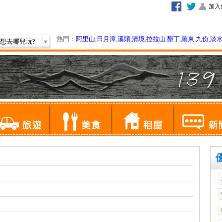
加入
熱門：
阿里山
,
日月潭
,
溪頭
,
清境
,
拉拉山
,
墾丁
,
羅東
,
九份
,
淡
想去哪兒玩?