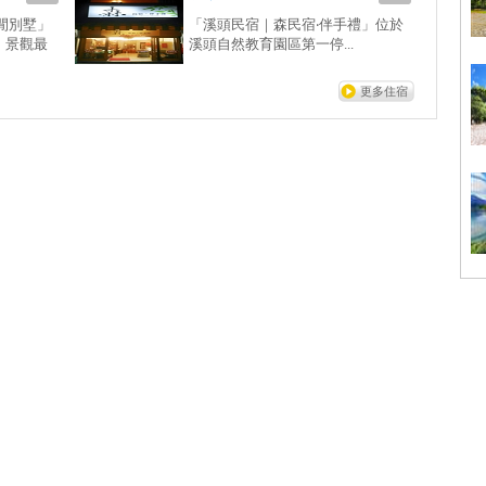
閒別墅」
「溪頭民宿｜森民宿‧伴手禮」位於
、景觀最
溪頭自然教育園區第一停...
更多住宿