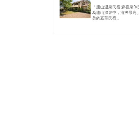
「廬山溫泉民宿‧森喜泉休
為廬山溫泉中，海拔最高
美的豪華民宿...