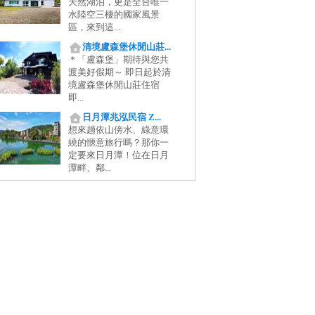
天然湖泊，更是全台唯一
水陸空三棲的國家風景
區，來到這...
清境盧森堡休閒山莊...
＊「盧森堡」期待與您共
渡美好假期～ 即日起於清
境盧森堡休閒山莊住宿
即...
日月潭兆泓民宿 Z...
想來趟依山傍水、綠意環
繞的愜意旅行嗎？那你一
定要來日月潭！位在日月
潭畔、鄰...