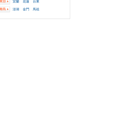
東部
宜蘭
花蓮
台東
離島
澎湖
金門
馬祖