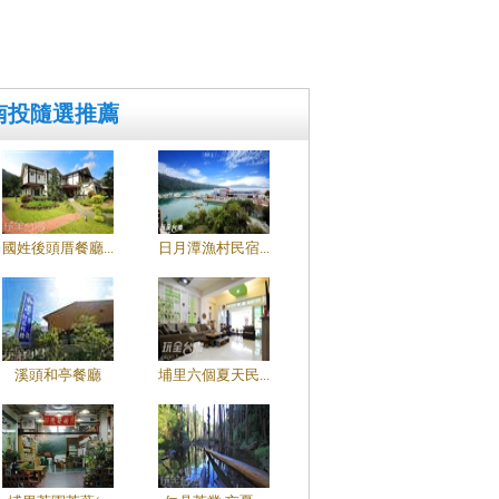
南投隨選推薦
國姓後頭厝餐廳...
日月潭漁村民宿...
溪頭和亭餐廳
埔里六個夏天民...