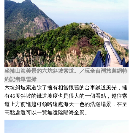
坐擁山海美景的六坑斜坡索道。／玩全台灣旅遊網特
約記者單雪攝
六坑斜坡索道除了擁有相當懷舊的台車鐵道風光，擁
有45度斜坡的鐵道坡度也是很大的一個看點，越往索
道上方前進越可領略遠處海天一色的浩瀚場景，在至
高點處還可以一覽無遺陰陽海全景。