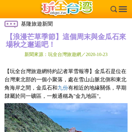
×
基隆旅遊新聞
【浪漫芒草季節】這個周末與金瓜石來
場秋之邂逅吧！
新聞來源：玩全台灣旅遊網／2020-10-23
【玩全台灣旅遊網特約記者單雪報導】金瓜石是位在
台灣東北部的一個小聚落，處在雪山山脈北側和東北
角海岸之間，金瓜石和
九份
有相近的地緣關係，早期
隸屬於同一礦區，一般通稱為"金九地區"。