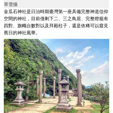
單雪攝
金瓜石神社是日治時期臺灣第一座具備完整神道信仰
空間的神社，目前僅剩下二、三之鳥居、完整燈籠有
四對、旗幟台數對以及拜殿柱子，還是依稀可以窺見
舊日的神社風華。