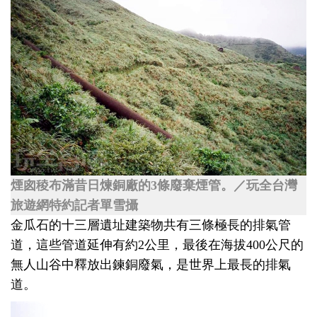
煙囪稜布滿昔日煉銅廠的3條廢棄煙管。／玩全台灣
旅遊網特約記者單雪攝
金瓜石的十三層遺址建築物共有三條極長的排氣管
道，這些管道延伸有約2公里，最後在海拔400公尺的
無人山谷中釋放出鍊銅廢氣，是世界上最長的排氣
道。