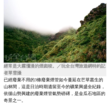
經常是大霧瀰漫的煙囪稜。／玩全台灣旅遊網特約記
者單雪攝
已經廢棄不用的3條廢棄煙管如今蔓延在芒草叢生的
山林間，這是日治時期遺留至今的礦業興盛全紀錄，
依循山勢興建的廢棄煙管氣勢磅礡，是金瓜石地區的
奇景之一。