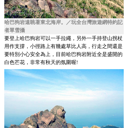
哈巴狗岩遠眺著東北海岸。／玩全台灣旅遊網特約記
者單雪攝
要登上哈巴狗岩可以一手拉繩，另外一手持登山拐杖
用作支撐，小徑路上有幾處草比人高，行走之間還是
要特別小心安全為上，目前哈巴狗岩附近全是盛開的
白色芒花，非常有秋天的氛圍喔!