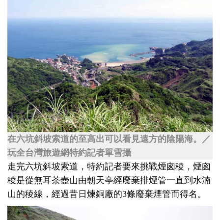
在六坑斜坡索道的至高出可以看見遠方的陰陽海。／
玩全台灣旅遊網特約記者單雪攝
走完六坑斜坡索道，特約記者要來挑戰煙囪稜，煙囪
稜是從無耳茶壺山由朝天亭經廢棄排煙管一直到水湳
山的稜線，經過昔日煉銅廠的3條廢棄煙管而得名。