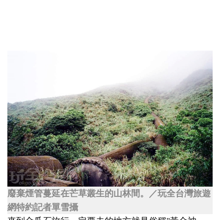
廢棄煙管蔓延在芒草叢生的山林間。／玩全台灣旅遊
網特約記者單雪攝