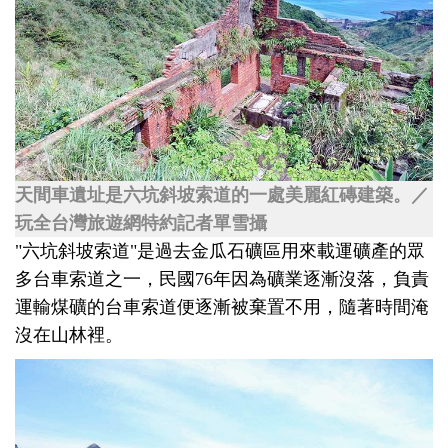
天間車遺址是六坑斜坡索道的一處美麗紅磚建築。／
玩全台灣旅遊網特約記者單雪攝
"六坑斜坡索道"是過去金瓜石礦區用來載運礦產的眾
多台車索道之一，民國76年因為礦業逐漸沒落，負責
運輸煤礦的台車索道便逐漸被棄置不用，隨著時間淹
沒在山林裡。