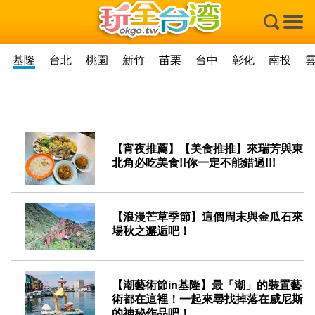
×
基隆
台北
桃園
新竹
苗栗
台中
彰化
南投
【宵夜推薦】【美食推推】來瑞芳與東
北角必吃美食!!你一定不能錯過!!!
2022-09-02
【浪漫芒草季節】這個周末與金瓜石來
場秋之邂逅吧！
2020-10-23
【潮藝術節in基隆】最「潮」的裝置藝
術都在這裡！一起來尋找掉落在威尼斯
的神秘作品吧！