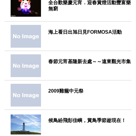
全台歡樂慶元宵．迎春賞燈活動豐富樂
無窮
2011-02-14
海上看日出旭日見FORMOSA活動
2010-06-29
春節元宵基隆新去處～～遠東觀光市集
2010-02-03
2009雞籠中元祭
2009-08-28
候鳥紛飛彭佳嶼，賞鳥季節趁現在！