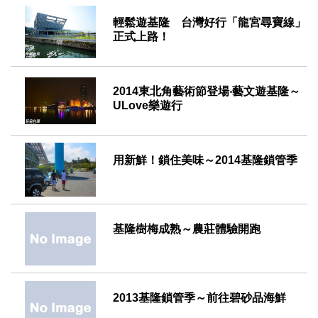
2016-04-14
輕鬆遊基隆 台灣好行「龍宮尋寶線」
正式上路！
2015-01-14
2014東北角藝術節登場‧藝文遊基隆～
ULove樂遊行
2014-09-25
用新鮮！鎖住美味～2014基隆鎖管季
2014-08-01
基隆樹梅成熟～農莊體驗開跑
2014-05-12
2013基隆鎖管季～前往碧砂品海鮮