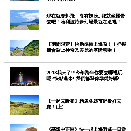
2020-10-09
現在就要起飛！沒有翅膀...那就坐掃帚
去吧！哈利波特夢幻場景就在這裡！
2020-09-11
【期間限定】快點準備出海囉！！把握
機會踏上神奇又美麗的基隆嶼啦！
2020-08-22
2018我來了!!!今年跨年你要去哪裡玩
呢?快點進來!!我們都幫你準備好囉!!
2017-12-15
【一起去野餐】精選各縣市野餐好去
處！(上)
2016-06-24
《基隆中正區》快一起出海逍遙一日遊