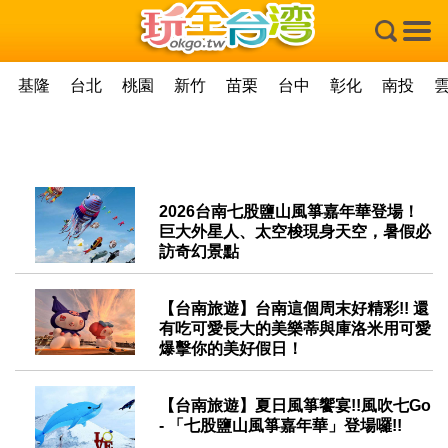
×
基隆
台北
桃園
新竹
苗栗
台中
彰化
南投
2026台南七股鹽山風箏嘉年華登場！
巨大外星人、太空梭現身天空，暑假必
訪奇幻景點
2026-07-17
【台南旅遊】台南這個周末好精彩!! 還
有吃可愛長大的美樂蒂與庫洛米用可愛
爆擊你的美好假日！
2024-10-11
【台南旅遊】夏日風箏饗宴!!風吹七Go
- 「七股鹽山風箏嘉年華」登場囉!!