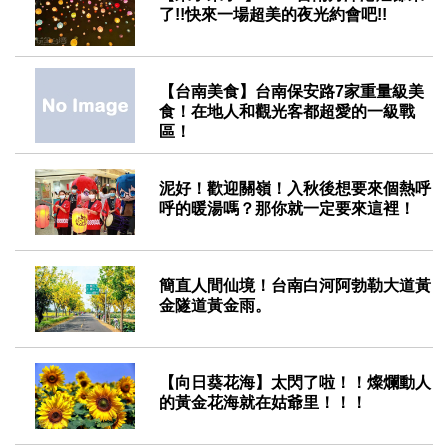
了!!快來一場超美的夜光約會吧!!
2022-01-29
【台南美食】台南保安路7家重量級美
食！在地人和觀光客都超愛的一級戰
區！
2020-12-11
泥好！歡迎關嶺！入秋後想要來個熱呼
呼的暖湯嗎？那你就一定要來這裡！
2020-09-18
簡直人間仙境！台南白河阿勃勒大道黃
金隧道黃金雨。
2020-06-04
【向日葵花海】太閃了啦！！燦爛動人
的黃金花海就在姑爺里！！！