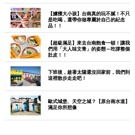
2018-12-12
【擄獲大小孩】台南真的玩不膩！不只
是吃喝，還帶你做專屬於自己的紀念
品！！
2018-05-17
【超級滿足】來去台南飽食一頓！讓我
們用「大人味文青」的姿態～吃撐整個
肚皮！！
2018-05-07
下班後，趁著太陽還沒回家前，我們到
這裡散步走走吧！
2017-09-27
歐式城堡、天空之城？【原台南水道】
滿足你所想像
2017-09-16