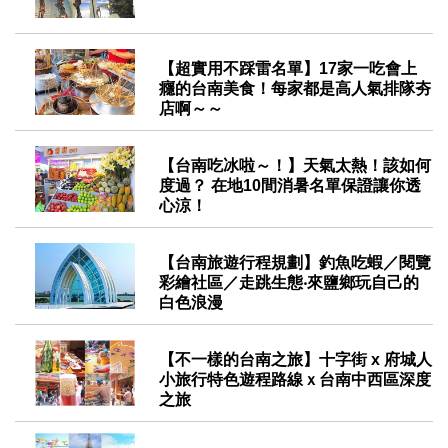
2019-09-27
【超實用不踩雷名單】17家一吃會上
癮的台南美食！每家都是高人氣排隊夯
店啊～～
2019-09-25
【台南吃冰啦～！】天氣太熱！該如何
度過？ 在地10間消暑名單保證讓你透
心涼！
2019-08-29
【台南旅遊行程規劃】釣魚吃蝦／閱覽
彩繪社區／走跳生態‧來鹽鄉玩自己的
白色浪漫
2019-06-26
【不一樣的台南之旅】十字街 x 府城人
小旅行特色遊程路線ｘ台南中西區深度
之旅
2019-06-10