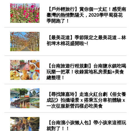
2020-04-18
【戶外輕旅行】賞你個一丈紅！感受南
臺灣的熱情艷陽天，2020學甲蜀葵花
季開跑了！
2020-03-21
【最美花道】季節限定之最美花道→林
初埤木棉花盛開啦~!
2020-03-19
【台南旅遊行程規劃】台南鹽水鎮吃喝
玩樂一把罩！收錄當地私房景點+美食
總整理！
2019-11-21
【尋找陳嘉玲】走進火紅台劇《俗女養
成記》拍攝場景ｘ搭乘五分車初體驗ｘ
一次征服新營四樣必吃美食
2019-11-20
【台南溜小孩懶人包】帶小孩來這裡玩
就對了！！