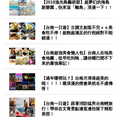
【2019漁光島藝術節】超夢幻的海島
新樂園，快來這「離島」浪漫一下！！
2019-03-28
【台南一日遊】古蹟文創逛不完ｖｓ美
食吃不停！超飽超滿足的行程絕對不能
錯過！！
2019-03-15
【台南超強美食懶人包】台南人在地美
食地圖，從早吃到晚，讓你嘴巴閒不下
來的最強筆記！
2019-03-08
【過年哪裡玩？】台南月津港超美的
啦！！！！最浪漫的燈會果然名不虛傳
呀！
2019-02-05
【台南一日遊】跟著消防猛男台南輕旅
行！帶你在文青景點邊逛邊拍留下精彩
美照！