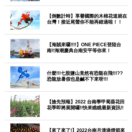
2024-08-16
【倒數計時】享譽國際的木棉花道就在
台灣！接近尾聲你不能再錯過啦！！
2024-03-15
【海賊來囉!!!!】ONE PIECE登陸台
南!!海潮慶典台南安平等你來！
2023-09-15
什麼!!!七股鹽山竟然有恐龍在飛!!!??
恐龍放暑假也是鹹不下來呀!!!
2023-07-21
【搶先預報】2022 台南學甲蜀葵花田
花季即將展開囉!!快來瞧瞧最新資訊!!
2022-03-04
【來了來了!】2022台南月津港燈節來