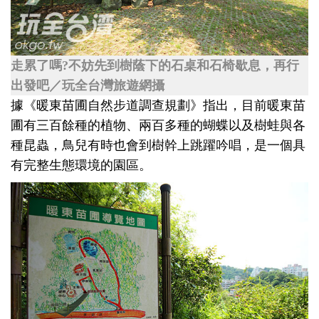
走累了嗎?不妨先到樹蔭下的石桌和石椅歇息，再行
出發吧／玩全台灣旅遊網攝
據《暖東苗圃自然步道調查規劃》指出，目前暖東苗
圃有三百餘種的植物、兩百多種的蝴蝶以及樹蛙與各
種昆蟲，鳥兒有時也會到樹幹上跳躍吟唱，是一個具
有完整生態環境的園區。