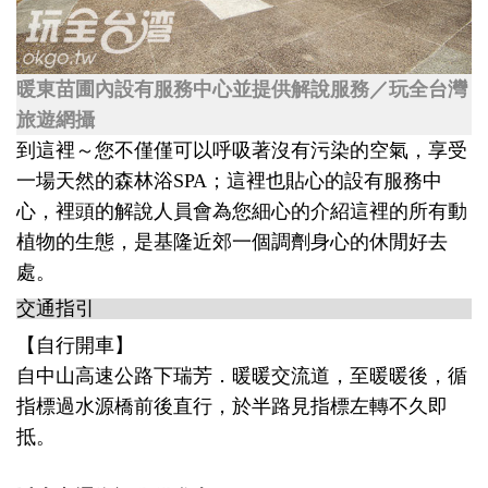
暖東苗圃內設有服務中心並提供解說服務／玩全台灣
旅遊網攝
到這裡～您不僅僅可以呼吸著沒有污染的空氣，享受
一場天然的森林浴SPA；這裡也貼心的設有服務中
心，裡頭的解說人員會為您細心的介紹這裡的所有動
植物的生態，是基隆近郊一個調劑身心的休閒好去
處。
交通指引
【自行開車】
自中山高速公路下瑞芳．暖暖交流道，至暖暖後，循
指標過水源橋前後直行，於半路見指標左轉不久即
抵。