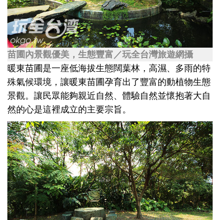
苗圃內景觀優美，生態豐富／玩全台灣旅遊網攝
暖東苗圃是一座低海拔生態闊葉林，高濕、多雨的特
殊氣候環境，讓暖東苗圃孕育出了豐富的動植物生態
景觀。讓民眾能夠親近自然、體驗自然並懷抱著大自
然的心是這裡成立的主要宗旨。