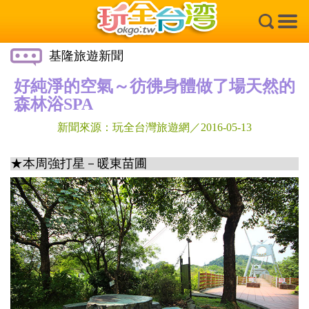
×
基隆旅遊新聞
好純淨的空氣～彷彿身體做了場天然的
森林浴SPA
新聞來源：玩全台灣旅遊網／2016-05-13
★本周強打星－暖東苗圃