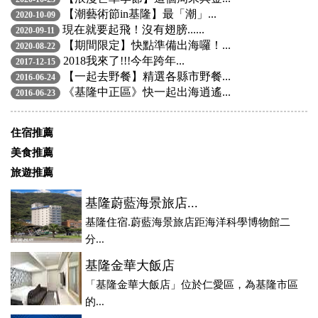
【潮藝術節in基隆】最「潮」...
2020-10-09
現在就要起飛！沒有翅膀......
2020-09-11
【期間限定】快點準備出海囉！...
2020-08-22
2018我來了!!!今年跨年...
2017-12-15
【一起去野餐】精選各縣市野餐...
2016-06-24
《基隆中正區》快一起出海逍遙...
2016-06-23
住宿推薦
美食推薦
旅遊推薦
基隆蔚藍海景旅店...
基隆住宿.蔚藍海景旅店距海洋科學博物館二
分...
基隆金華大飯店
「基隆金華大飯店」位於仁愛區，為基隆市區
的...