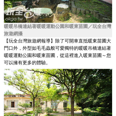
暖暖吊橋連結著暖暖運動公園和暖東苗圃／玩全台灣
旅遊網攝
【玩全台灣旅遊網報導】除了可開車直抵暖東苗圃大
門口外，外型如毛毛蟲般可愛獨特的暖暖吊橋連結著
暖暖運動公園和暖東苗圃，從這裡進入暖東苗圃～您
可以擁有更多的體驗。