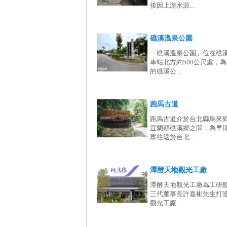
後因上游水源...
礁溪溫泉公園
「礁溪溫泉公園」位在礁
車站北方約500公尺處，
的礁溪公...
跑馬古道
跑馬古道介於台北縣烏來
宜蘭縣礁溪鄉之間，為早
眾往返於台北...
潭酵天地觀光工廠
潭酵天地觀光工廠為工研
三代董事長許嘉彬先生打
觀光工廠...