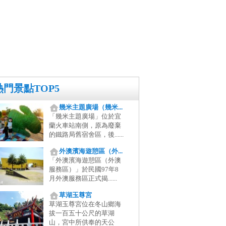
熱門景點TOP5
幾米主題廣場（幾米...
「幾米主題廣場」位於宜
蘭火車站南側，原為廢棄
的鐵路局舊宿舍區，後......
外澳濱海遊憩區（外...
「外澳濱海遊憩區（外澳
服務區）」於民國97年8
月外澳服務區正式揭......
草湖玉尊宮
草湖玉尊宮位在冬山鄉海
拔一百五十公尺的草湖
山，宮中所供奉的天公