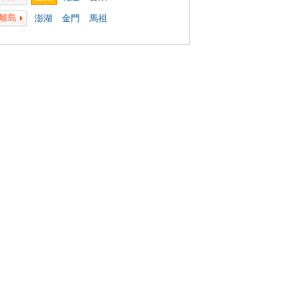
離島
澎湖
金門
馬祖