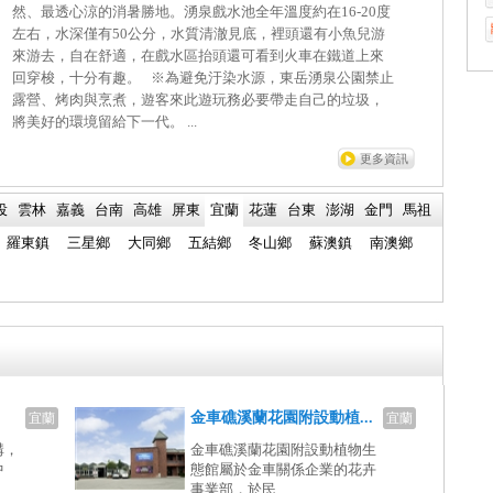
然、最透心涼的消暑勝地。湧泉戲水池全年溫度約在16-20度
左右，水深僅有50公分，水質清澈見底，裡頭還有小魚兒游
來游去，自在舒適，在戲水區抬頭還可看到火車在鐵道上來
回穿梭，十分有趣。 ※為避免汙染水源，東岳湧泉公園禁止
露營、烤肉與烹煮，遊客來此遊玩務必要帶走自己的垃圾，
將美好的環境留給下一代。 ...
更多資訊
投
雲林
嘉義
台南
高雄
屏東
宜蘭
花蓮
台東
澎湖
金門
馬祖
羅東鎮
三星鄉
大同鄉
五結鄉
冬山鄉
蘇澳鎮
南澳鄉
金車礁溪蘭花園附設動植...
宜蘭
宜蘭
溝，
金車礁溪蘭花園附設動植物生
中
態館屬於金車關係企業的花卉
事業部，於民...