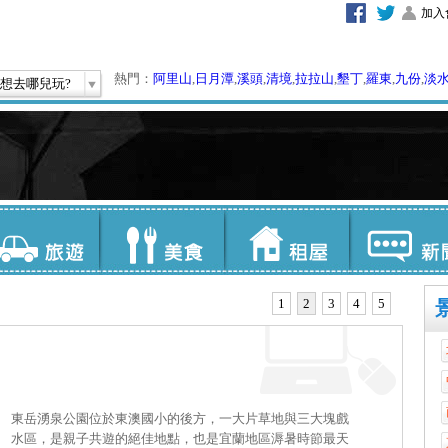
加入
熱門：
阿里山
,
日月潭
,
溪頭
,
清境
,
拉拉山
,
墾丁
,
羅東
,
九份
,
淡
想去哪兒玩?
1
2
3
4
5
東岳湧泉公園位於東澳國小的後方，一大片草地與三大塊戲
水區，是親子共遊的絕佳地點，也是宜蘭地區溽暑時節最天