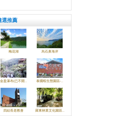
隨選推薦
梅花湖
烏石鼻海岸
金盈瀑布(已不開...
泰國蝦生態園區-...
四結長老教會
羅東林業文化園區...