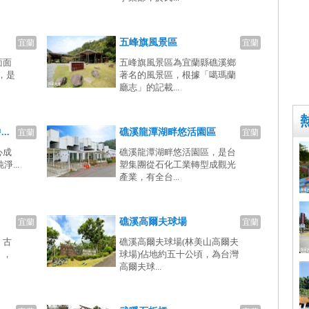
五峰旗風景區
宜蘭
宜蘭
面面
五峰旗風景區為宜蘭縣礁溪鄉
丈，是
著名的風景區，根據「噶瑪蘭
廳志」的記載...
..
礁溪龍潭湖畔悠活園區
宜蘭
宜蘭
心成
礁溪龍潭湖畔悠活園區，是台
...
塑集團從石化工業轉型成觀光
產業，有全台...
礁溪高爾夫球場
宜蘭
宜蘭
，古
礁溪高爾夫球場(林美山高爾夫
」，
球場)佔地約五十公頃，為台灣
高爾夫球...