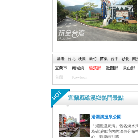
基隆
台北
桃園
新竹
苗栗
台中
彰化
南
宜蘭市
頭城鎮
礁溪鄉
壯圍鄉
員山鄉
首爾
Kowloon
宜蘭縣礁溪鄉熱門景點
湯圍溝溫泉公園
「湯圍溫泉溝」舊名燒水
為礁溪鄉境內的溫泉分布
心，縣府特別將...