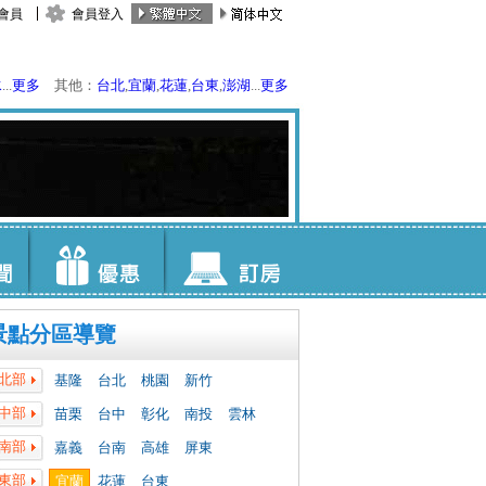
會員
會員登入
水
...
更多
其他：
台北
,
宜蘭
,
花蓮
,
台東
,
澎湖
...
更多
景點分區導覽
北部
基隆
台北
桃園
新竹
中部
苗栗
台中
彰化
南投
雲林
南部
嘉義
台南
高雄
屏東
東部
宜蘭
花蓮
台東