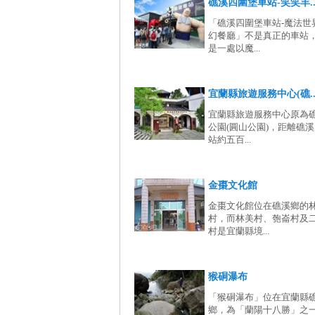
礁溪四圍堡車站-笑笑羊..
「礁溪四圍堡車站-魔法世
幻餐廳」不是真正的車站
是一處以魔...
宜蘭縣旅遊服務中心(礁..
宜蘭縣旅遊服務中心原為
公園(圓山公園)，距離礁
站約五百...
金棗文化館
金棗文化館位在礁溪鄉的
村，而林美村、匏崙村及
村是宜蘭縣境...
猴硐瀑布
「猴硐瀑布」位在宜蘭縣
鄉，為「蘭陽十八勝」之