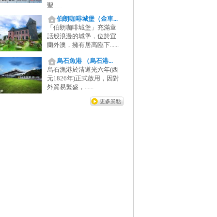
聖......
伯朗咖啡城堡（金車...
「伯朗咖啡城堡」充滿童
話般浪漫的城堡，位於宜
蘭外澳，擁有居高臨下......
烏石魚港 （烏石港...
烏石漁港於清道光六年(西
元1826年)正式啟用，因對
外貿易繁盛，......
更多景點