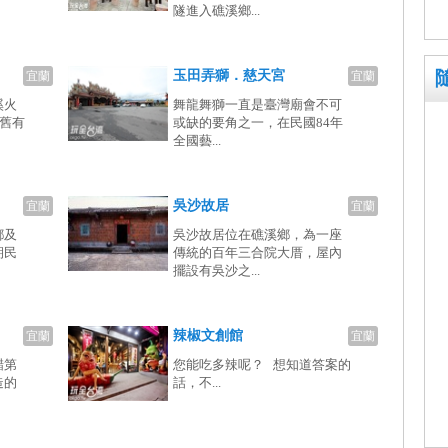
隧進入礁溪鄉...
玉田弄獅．慈天宮
宜蘭
宜蘭
溪火
舞龍舞獅一直是臺灣廟會不可
為舊有
或缺的要角之一，在民國84年
全國藝...
吳沙故居
宜蘭
宜蘭
鄉及
吳沙故居位在礁溪鄉，為一座
期民
傳統的百年三合院大厝，屋內
擺設有吳沙之...
辣椒文創館
宜蘭
宜蘭
醋第
您能吃多辣呢？ 想知道答案的
造的
話，不...