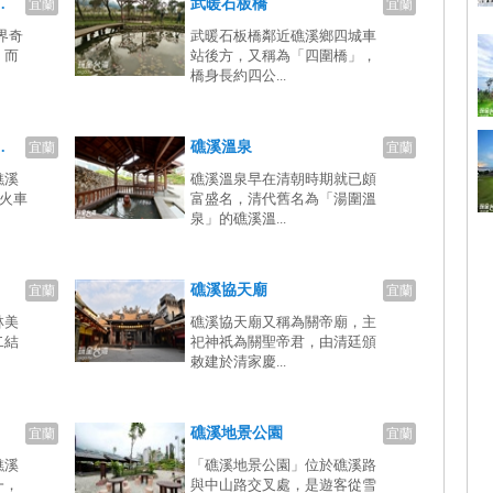
.
武暖石板橋
宜蘭
宜蘭
界奇
武暖石板橋鄰近礁溪鄉四城車
，而
站後方，又稱為「四圍橋」，
橋身長約四公...
.
礁溪溫泉
宜蘭
宜蘭
礁溪
礁溪溫泉早在清朝時期就已頗
溪火車
富盛名，清代舊名為「湯圍溫
泉」的礁溪溫...
礁溪協天廟
宜蘭
宜蘭
林美
礁溪協天廟又稱為關帝廟，主
二結
祀神祇為關聖帝君，由清廷頒
敕建於清家慶...
礁溪地景公園
宜蘭
宜蘭
礁溪
「礁溪地景公園」位於礁溪路
一，
與中山路交叉處，是遊客從雪