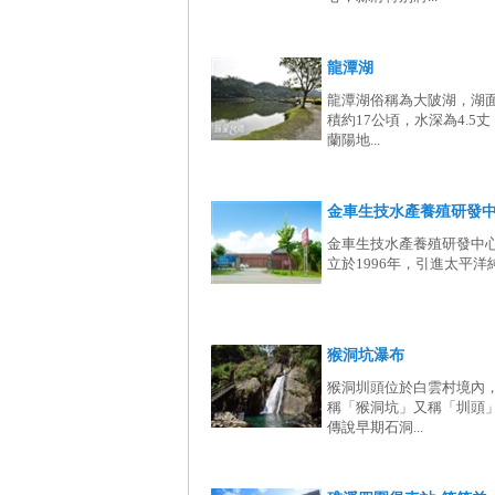
龍潭湖
龍潭湖俗稱為大陂湖，湖
積約17公頃，水深為4.5
蘭陽地...
金車生技水產養殖研發中.
金車生技水產養殖研發中
立於1996年，引進太平洋純淨
猴洞坑瀑布
猴洞圳頭位於白雲村境內
稱「猴洞坑」又稱「圳頭
傳說早期石洞...