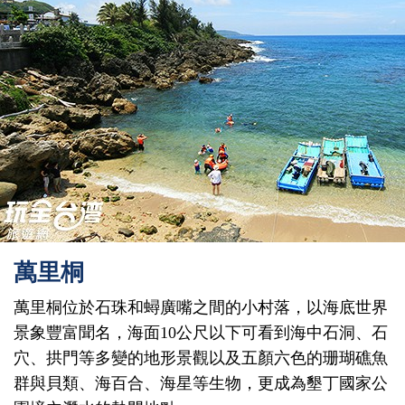
萬里桐
萬里桐位於石珠和蟳廣嘴之間的小村落，以海底世界
景象豐富聞名，海面10公尺以下可看到海中石洞、石
穴、拱門等多變的地形景觀以及五顏六色的珊瑚礁魚
群與貝類、海百合、海星等生物，更成為墾丁國家公