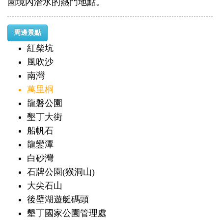
園境內潛水的熱門地點。
周邊景點
紅柴坑
風吹沙
南灣
萬里桐
龍磐公園
墾丁大街
船帆石
龍鑾潭
白砂灣
石牌公園(猴洞山)
大尖石山
後壁湖遊艇碼頭
墾丁國家公園管理處