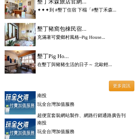
墾丁禾森旅店官網...
✦✦✦到 #墾丁住宿 下榻「#墾丁禾森...
墾丁豬窩包棟民宿...
充滿著可愛鄉村風格~Pig House...
墾丁Pig Ho...
在墾丁與豬豬生活的日子～ 北歐輕...
更多資訊
南投
玩全台灣加值服務
超便宜套裝網站製作、網路行銷通路廣告刊
登、訂房系統、客房委託旅行社銷售，全面優惠中....
南投
玩全台灣加值服務