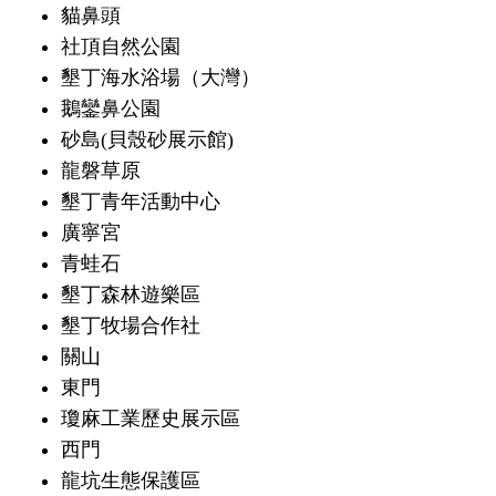
貓鼻頭
社頂自然公園
墾丁海水浴場（大灣）
鵝鑾鼻公園
砂島(貝殼砂展示館)
龍磐草原
墾丁青年活動中心
廣寧宮
青蛙石
墾丁森林遊樂區
墾丁牧場合作社
關山
東門
瓊麻工業歷史展示區
西門
龍坑生態保護區