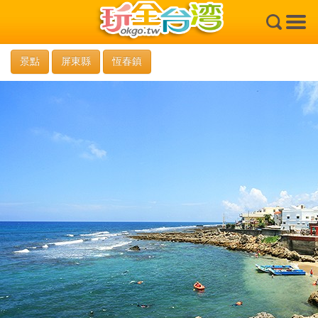
×
景點
屏東縣
恆春鎮