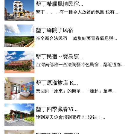
墾丁希臘風情民宿...
墾丁．．． 有一種令人放鬆的氛圍 也有...
墾丁綠院子民宿
※全新合法民宿 一處集結著青春氣息與...
墾丁民宿～寶島窯...
台灣南部唯一合法陶藝特色民宿，鄰近恆春...
墾丁原漾旅店 K...
想回到「原來」的簡單，「漾起」童年...
墾丁四季藏春Vi...
說到夏天你會想到哪裡？! 沒錯！...