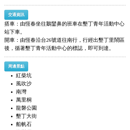
交通資訊
搭車：由恆春坐往鵝鑾鼻的班車在墾丁青年活動中心
站下車。
開車：由恆春沿台26號道往南行，行經出墾丁里鬧區
後，循著墾丁青年活動中心的標誌，即可到達。
周邊景點
紅柴坑
風吹沙
南灣
萬里桐
龍磐公園
墾丁大街
船帆石