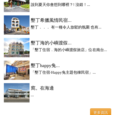
說到夏天你會想到哪裡？! 沒錯！...
墾丁希臘風情民宿...
墾丁．．． 有一種令人放鬆的氛圍 也有...
墾丁海的小嶼渡假...
「墾丁住宿．海的小嶼渡假旅店」位在南台...
墾丁happy兔...
「墾丁住宿‧Happy兔主題包棟民宿」...
窩。在海邊
...
更多資訊