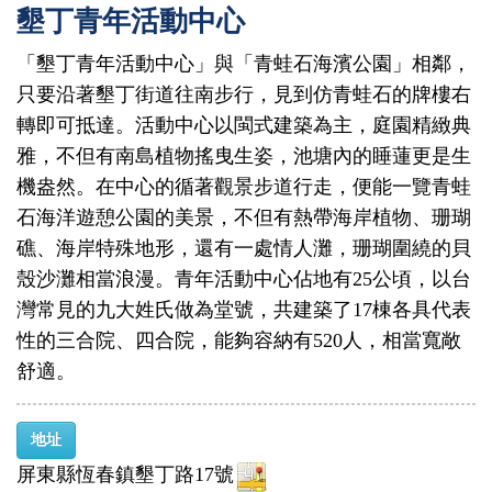
墾丁青年活動中心
「墾丁青年活動中心」與「青蛙石海濱公園」相鄰，
只要沿著墾丁街道往南步行，見到仿青蛙石的牌樓右
轉即可抵達。活動中心以閩式建築為主，庭園精緻典
雅，不但有南島植物搖曳生姿，池塘內的睡蓮更是生
機盎然。在中心的循著觀景步道行走，便能一覽青蛙
石海洋遊憩公園的美景，不但有熱帶海岸植物、珊瑚
礁、海岸特殊地形，還有一處情人灘，珊瑚圍繞的貝
殼沙灘相當浪漫。青年活動中心佔地有25公頃，以台
灣常見的九大姓氏做為堂號，共建築了17棟各具代表
性的三合院、四合院，能夠容納有520人，相當寬敞
舒適。
地址
屏東縣恆春鎮墾丁路17號