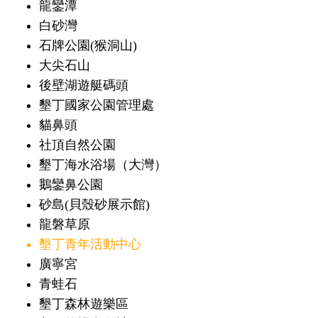
龍鑾潭
白砂灣
石牌公園(猴洞山)
大尖石山
後壁湖遊艇碼頭
墾丁國家公園管理處
貓鼻頭
社頂自然公園
墾丁海水浴場（大灣）
鵝鑾鼻公園
砂島(貝殼砂展示館)
龍磐草原
墾丁青年活動中心
廣寧宮
青蛙石
墾丁森林遊樂區