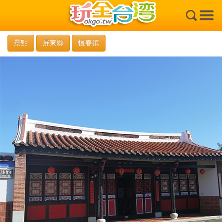
×
景點
屏東縣
恆春鎮