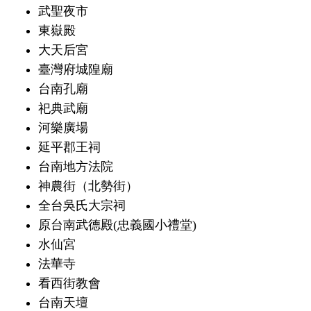
武聖夜市
東嶽殿
大天后宮
臺灣府城隍廟
台南孔廟
祀典武廟
河樂廣場
延平郡王祠
台南地方法院
神農街（北勢街）
全台吳氏大宗祠
原台南武德殿(忠義國小禮堂)
水仙宮
法華寺
看西街教會
台南天壇