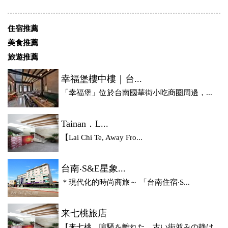
住宿推薦
美食推薦
旅遊推薦
幸福堡樓中樓｜台...
「幸福堡」位於台南國華街小吃商圈周邊，...
Tainan．L...
【Lai Chi Te, Away Fro...
台南‧S&E星象...
＊現代化的時尚商旅～ 「台南住宿‧S...
来七桃旅店
【来七桃。喧騒を離れた、古い街並みの静け