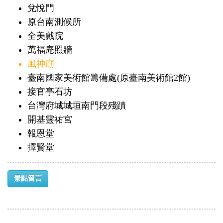
兌悅門
原台南測候所
全美戲院
萬福庵照牆
風神廟
臺南國家美術館籌備處(原臺南美術館2館)
接官亭石坊
台灣府城城垣南門段殘蹟
開基靈祐宮
報恩堂
擇賢堂
景點留言