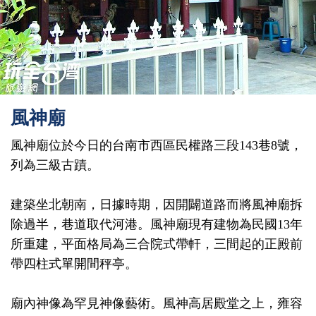
風神廟
風神廟位於今日的台南市西區民權路三段143巷8號，
列為三級古蹟。
建築坐北朝南，日據時期，因開闢道路而將風神廟拆
除過半，巷道取代河港。風神廟現有建物為民國13年
所重建，平面格局為三合院式帶軒，三間起的正殿前
帶四柱式單開間秤亭。
廟內神像為罕見神像藝術。風神高居殿堂之上，雍容