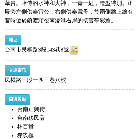
華貴。陪侍的水神和火神，一青一紅，造型特別。正
殿旁左側供奉雷公，右側供奉電母，於兩側牆上繪有
昔時位於鎮渡頭後南濠港右岸的接官亭彩繪。
地址
台南市民權路3段143巷8號
交通資訊
民權路三段一四三巷八號
周邊景點
台南正興街
台南移民署
林百貨
赤崁樓