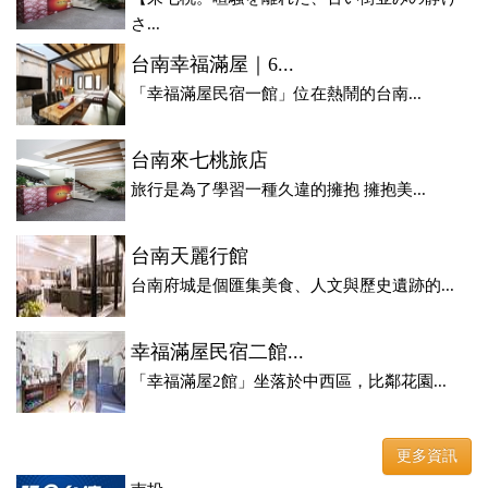
さ...
台南幸福滿屋｜6...
「幸福滿屋民宿一館」位在熱鬧的台南...
台南來七桃旅店
旅行是為了學習一種久違的擁抱 擁抱美...
台南天麗行館
台南府城是個匯集美食、人文與歷史遺跡的...
幸福滿屋民宿二館...
「幸福滿屋2館」坐落於中西區，比鄰花園...
更多資訊