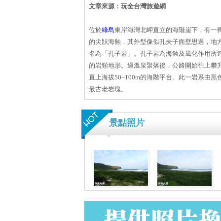
文章來源：玩全台灣旅遊網
位於
綠島
東岸海灣北岬直立的海階崖下，有一
的尖狀海蝕，其外型像似孔夫子面壁思過，地
名為「孔子岩」。孔子岩為海蝕及風化作用所
的岩頸地形。過溫泉聚落後，公路開始往上攀
直上海拔50~100m的海階平台。此一岩系
最古老岩塊。
景點照片