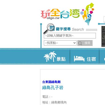
台東縣
綠島鄉
綠島孔子岩
電話：-
地址：綠島鄉境內