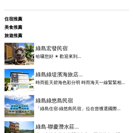
住宿推薦
美食推薦
旅遊推薦
綠島宏發民宿
哈囉您好 ☀ 歡迎來到...
綠島綠堤濱海旅店...
時而藍天碧海色彩分明 時而海天一線緊緊相...
綠島綠悠島民宿
「綠島住宿‧綠悠島民宿」位在曾獲選國際...
綠島‧聯慶潛水莊...