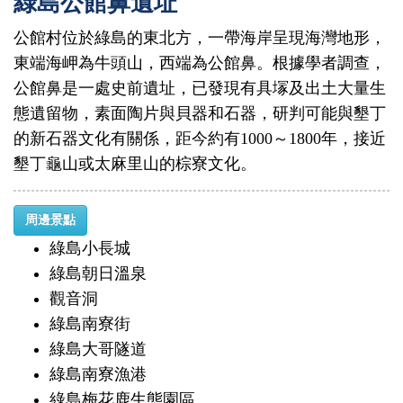
綠島公館鼻遺址
公館村位於綠島的東北方，一帶海岸呈現海灣地形，
東端海岬為牛頭山，西端為公館鼻。根據學者調查，
公館鼻是一處史前遺址，已發現有具塜及出土大量生
態遺留物，素面陶片與貝器和石器，研判可能與墾丁
的新石器文化有關係，距今約有1000～1800年，接近
墾丁龜山或太麻里山的棕寮文化。
周邊景點
綠島小長城
綠島朝日溫泉
觀音洞
綠島南寮街
綠島大哥隧道
綠島南寮漁港
綠島梅花鹿生態園區