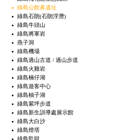
綠島公館鼻遺址
綠島石朗(石朗浮潛)
綠島牛頭山
綠島將軍岩
燕子洞
綠島機場
綠島過山古道 / 過山步道
綠島火雞岩
綠島楠仔湖
綠島遊客中心
綠島柚子湖
綠島紫坪步道
綠島新生訓導處展示館
綠島大白沙
綠島燈塔
綠島監獄