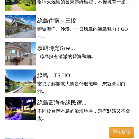
俗稱火燒島的台東縣綠島鄉，不僅擁有一望...
綠島住宿～三悅
體驗海洋、沙灘、一日環島的海島魅力！GO
～...
慕嶼時光Gree...
綠島擁有清澈的碧海和細...
綠島．TS HO...
當您了解開懷大笑是什麼滋味，您就會明白，
沙...
綠島藍海奇緣民宿...
不同於台灣本島的沿海地區，這有點遠又不會
太...
更多資訊