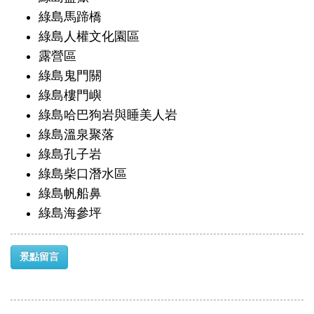
綠島馬蹄橋
綠島人權文化園區
露營區
綠島鬼門關
綠島樓門嶼
綠島哈巴狗岩與睡美人岩
綠島溫泉聚落
綠島孔子岩
綠島柴口潛水區
綠島帆船鼻
綠島海參坪
景點留言