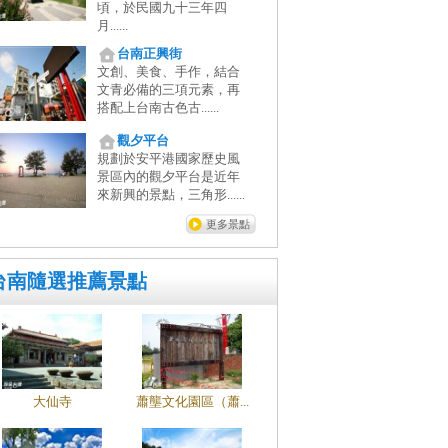
頃，於民國九十三年四
月......
台南正興街
文創、美食、手作，結合
文青必備的三項元素，再
搭配上台南古色古......
觀夕平台
規劃於安平港國家歷史風
景區內的觀夕平台是近年
來新興的景點，三角形......
更多景點
台南隨選推薦景點
大仙寺
蕭壟文化園區（蕭...