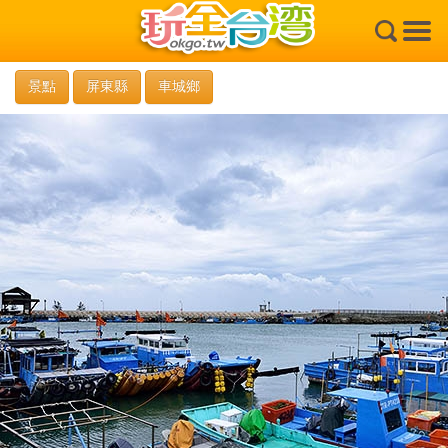
×
景點
屏東縣
車城鄉