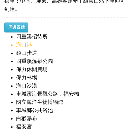
搭車：中南、屏東、高雄客運墾丁線海口站下車即可
到達。
周邊景點
四重溪招待所
海口港
龜山步道
四重溪溫泉公園
保力休閒農場
保力林場
海口沙漠
車城濱海景觀公路．福安橋
國立海洋生物博物館
車城鄉公共浴池
白猴瀑布
福安宮