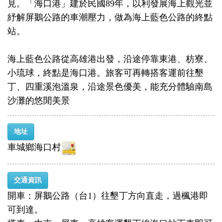
見。「海口港」建於民國89年，以利發展海上觀光並
紓解屏鵝公路的車潮壓力，做為海上藍色公路的終點
站。
海上藍色公路從高雄港出發，沿途停靠東港、枋寮、
小琉球，終點是海口港。旅客可再轉搭客運前往墾
丁、四重溪泡溫泉，沿途景色優美，能充分體驗南島
沙灘的悠閒美景
地址
車城鄉海口村
交通資訊
開車：屏鵝公路（台1）往墾丁方向直走，過楓港即
可到達。