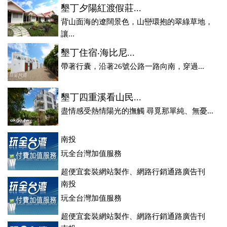
墾丁夕陽紅渡假莊...
背山面海的遼闊景色，山巒環抱的翠綠草地，
讓...
墾丁住宿‧海比尼...
帶著行囊，沿著26號公路一路向南，穿過...
墾丁四重溪看山民...
盡情感受熱情陽光的撫觸 尋覓那單純、無憂...
南投
玩全台灣加值服務
超便宜套裝網站製作、網路行銷通路廣告刊
登、訂房系統、客房委託旅行社銷售，全面優惠中....
南投
玩全台灣加值服務
超便宜套裝網站製作、網路行銷通路廣告刊