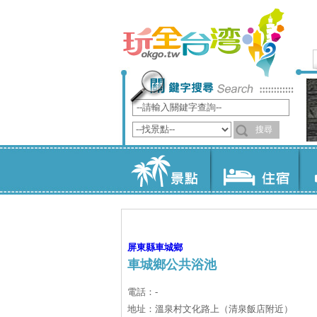
屏東縣
車城鄉
車城鄉公共浴池
電話：-
地址：溫泉村文化路上（清泉飯店附近）