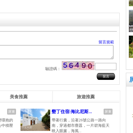
留言規範
驗證碼：
美食推薦
旅遊推薦
墾丁住宿‧海比尼斯...
屏東
屏東
巒環抱的
帶著行囊，沿著26號公路一路向
心中積壓
南，穿過都市塵囂，一片碧海藍天
映入眼簾，海風...