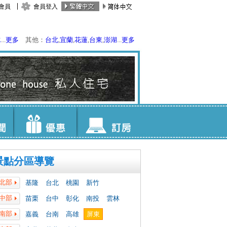
會員
會員登入
水
...
更多
其他：
台北
,
宜蘭
,
花蓮
,
台東
,
澎湖
...
更多
景點分區導覽
北部
基隆
台北
桃園
新竹
中部
苗栗
台中
彰化
南投
雲林
南部
嘉義
台南
高雄
屏東