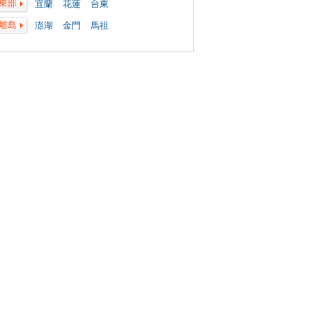
東部
宜蘭
花蓮
台東
離島
澎湖
金門
馬祖