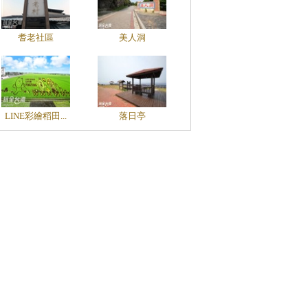
耆老社區
美人洞
LINE彩繪稻田...
落日亭