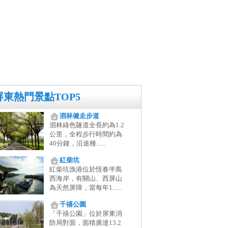
屏東熱門景點TOP5
泗林健走步道
泗林綠色隧道全長約為1.2
公里，全程步行時間約為
40分鐘，沿途種......
紅柴坑
紅柴坑漁港位於恆春半島
西海岸，有關山、西屏山
為天然屏障，當每年1......
千禧公園
「千禧公園」位於屏東消
防局對面，面積廣達13.2