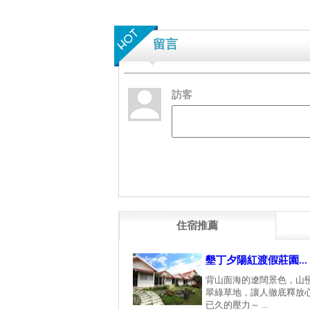
留言
訪客
住宿推薦
墾丁夕陽紅渡假莊園...
背山面海的遼闊景色，山
翠綠草地，讓人徹底釋放
已久的壓力～ ...