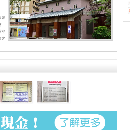
溫泉
悠
浴池
旅客