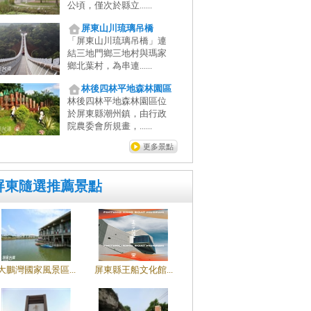
公頃，僅次於縣立......
屏東山川琉璃吊橋
「屏東山川琉璃吊橋」連
結三地門鄉三地村與瑪家
鄉北葉村，為串連......
林後四林平地森林園區
林後四林平地森林園區位
於屏東縣潮州鎮，由行政
院農委會所規畫，......
更多景點
屏東隨選推薦景點
大鵬灣國家風景區...
屏東縣王船文化館...