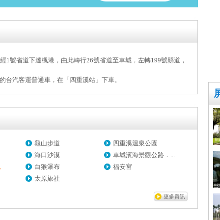
經1號省道下達楓港，由此轉行26號省道至車城，左轉199號縣道，
的台汽客運普通車，在「四重溪站」下車。
龜山步道
四重溪溫泉公園
海口沙漠
車城濱海景觀公路．...
池
白猴瀑布
福安宮
太原旅社
更多資訊