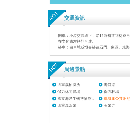
交通資訊
開車：小港交流道下，沿17號省道到枋寮再
在文化路左轉即可達。
搭車：由車城或恒春搭往石門、東源、旭海
周邊景點
四重溪招待所
海口港
保力休閒農場
保力林場
國立海洋生物博物館...
車城鄉公共浴
四重溪溫泉
玉泉寺