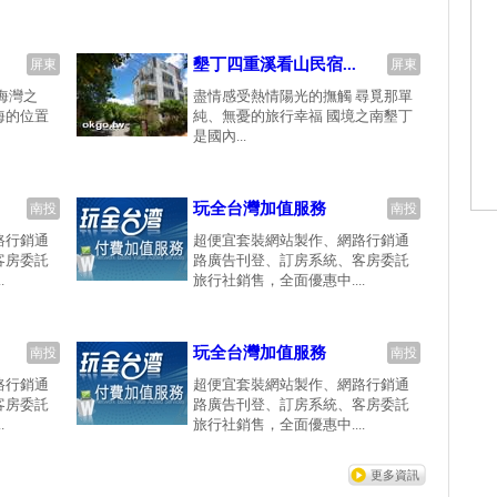
墾丁四重溪看山民宿...
屏東
屏東
海灣之
盡情感受熱情陽光的撫觸 尋覓那單
海的位置
純、無憂的旅行幸福 國境之南墾丁
是國內...
玩全台灣加值服務
南投
南投
路行銷通
超便宜套裝網站製作、網路行銷通
客房委託
路廣告刊登、訂房系統、客房委託
.
旅行社銷售，全面優惠中....
玩全台灣加值服務
南投
南投
路行銷通
超便宜套裝網站製作、網路行銷通
客房委託
路廣告刊登、訂房系統、客房委託
.
旅行社銷售，全面優惠中....
更多資訊