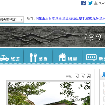
加入
熱門：
阿里山
,
日月潭
,
溪頭
,
清境
,
拉拉山
,
墾丁
,
羅東
,
九份
,
淡
想去哪兒玩?
字級：