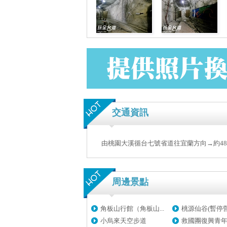
交通資訊
由桃園大溪循台七號省道往宜蘭方向→約48
周邊景點
角板山行館（角板山...
桃源仙谷(暫停營業
小烏來天空步道
救國團復興青年活