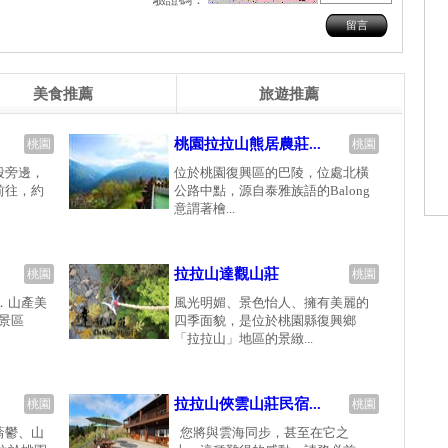
美食推薦
旅遊推薦
桃園拉拉山熊居農莊...
桃園
桃園
段旁邊，
位於桃園復興區的巴陵，位處北橫
前往，約
公路中點，源自泰雅族語的Balong
意謂著檜...
拉拉山達觀山莊
桃園
桃園
．山產美
風光明媚、景色怡人、擁有美麗的
風景區
四季面貌，是位於桃園縣復興鄉
「拉拉山」地區的景緻...
拉拉山俠雲山莊民宿...
桃園
桃園
蓊鬱、山
您將與雲海同步，甚至在它之