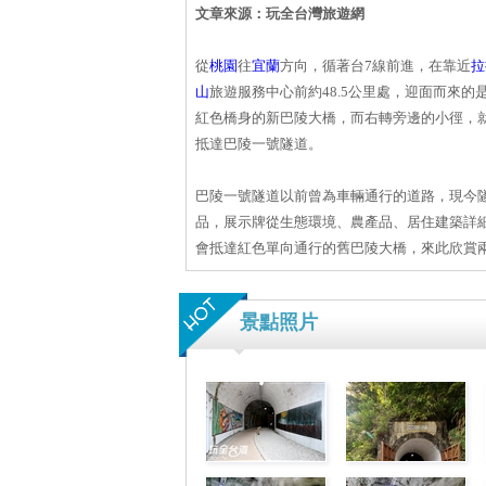
文章來源：玩全台灣旅遊網
從
桃園
往
宜蘭
方向，循著台7線前進，在靠近
拉
山
旅遊服務中心前約48.5公里處，迎面而來的
紅色橋身的新巴陵大橋，而右轉旁邊的小徑，
抵達巴陵一號隧道。
巴陵一號隧道以前曾為車輛通行的道路，現今
品，展示牌從生態環境、農產品、居住建築詳
會抵達紅色單向通行的舊巴陵大橋，來此欣賞
景點照片