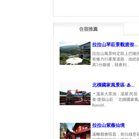
住宿推薦
拉拉山琴莊景觀渡假...
拉拉山風景特定區上巴陵
有條力行產業道路，由此
莫5分鐘後，就會到...
北橫國家風景區·♨...
＊溫泉大眾池．湯屋‧民宿
食‧渡假山莊 「北橫國家
&midd...
拉拉山紫薇仙境
遠離都會喧囂，前往綠意