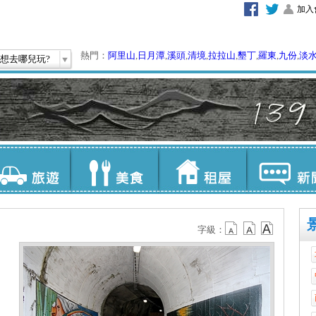
加入
熱門：
阿里山
,
日月潭
,
溪頭
,
清境
,
拉拉山
,
墾丁
,
羅東
,
九份
,
淡
想去哪兒玩?
字級：