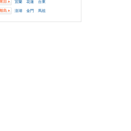
東部
宜蘭
花蓮
台東
離島
澎湖
金門
馬祖