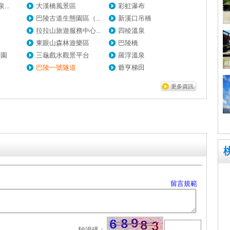
..
大漢橋風景區
彩虹瀑布
巴陵古道生態園區（...
新溪口吊橋
拉拉山旅遊服務中心...
四稜溫泉
東眼山森林遊樂區
巴陵橋
公園
三龜戲水觀景平台
羅浮溫泉
巴陵一號隧道
爺亨梯田
更多資訊
留言規範
驗證碼：