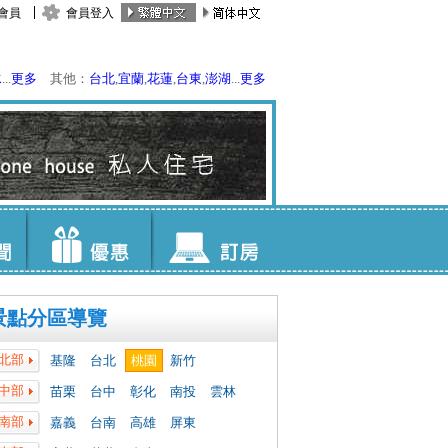
會員
會員登入
水
...
更多
其他：
台北
,
宜蘭
,
花蓮
,
台東
,
澎湖
...
更多
景點分區導覽
北部
基隆
台北
桃園
新竹
中部
苗栗
台中
彰化
南投
雲林
南部
嘉義
台南
高雄
屏東