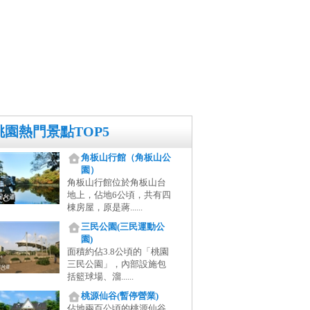
桃園熱門景點TOP5
角板山行館（角板山公
園）
角板山行館位於角板山台
地上，佔地6公頃，共有四
棟房屋，原是蔣......
三民公園(三民運動公
園)
面積約佔3.8公頃的「桃園
三民公園」，內部設施包
括籃球場、溜......
桃源仙谷(暫停營業)
佔地兩百公頃的桃源仙谷