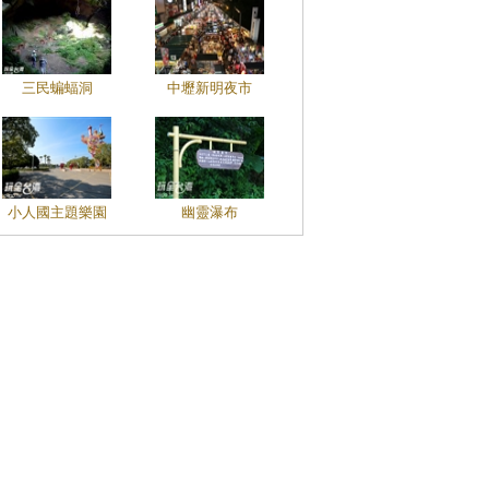
三民蝙蝠洞
中壢新明夜市
小人國主題樂園
幽靈瀑布