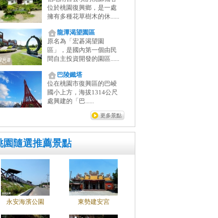
位於桃園復興鄉，是一處
擁有多種花草樹木的休......
龍潭渴望園區
原名為「宏碁渴望園
區」，是國內第一個由民
間自主投資開發的園區......
巴陵鐵塔
位在桃園市復興區的巴崚
國小上方，海拔1314公尺
處興建的「巴......
更多景點
桃園隨選推薦景點
永安海濱公園
東勢建安宮