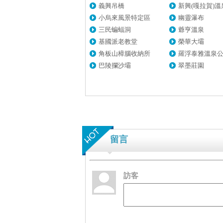
義興吊橋
新興(嘎拉賀)溫泉.
小烏來風景特定區
幽靈瀑布
三民蝙蝠洞
爺亨溫泉
基國派老教堂
榮華大壩
角板山樟腦收納所
羅浮泰雅溫泉
巴陵攔沙壩
翠墨莊園
留言
訪客