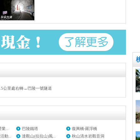
.5公里處右轉→巴陵一號隧道
...
巴陵鐵塔
復興橋‧羅浮橋
動...
達觀山(拉拉山)風...
秋山清水岩觀音洞