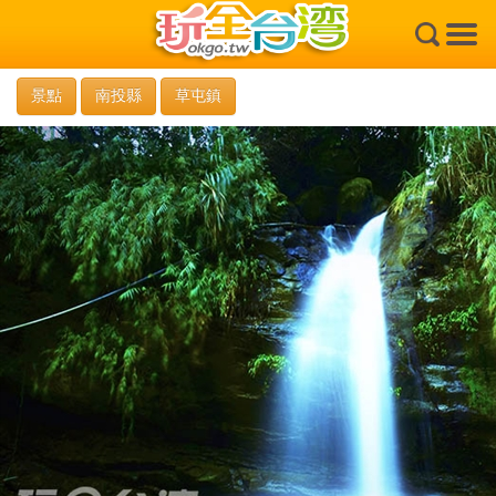
×
景點
南投縣
草屯鎮