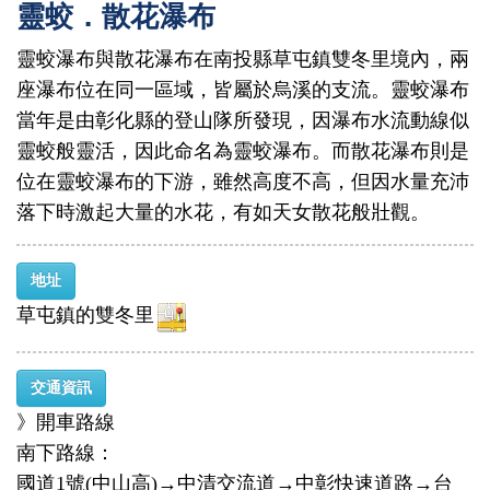
靈蛟．散花瀑布
靈蛟瀑布與散花瀑布在南投縣草屯鎮雙冬里境內，兩
座瀑布位在同一區域，皆屬於烏溪的支流。靈蛟瀑布
當年是由彰化縣的登山隊所發現，因瀑布水流動線似
靈蛟般靈活，因此命名為靈蛟瀑布。而散花瀑布則是
位在靈蛟瀑布的下游，雖然高度不高，但因水量充沛
落下時激起大量的水花，有如天女散花般壯觀。
地址
草屯鎮的雙冬里
交通資訊
》開車路線
南下路線：
國道1號(中山高)→中清交流道→中彰快速道路→台