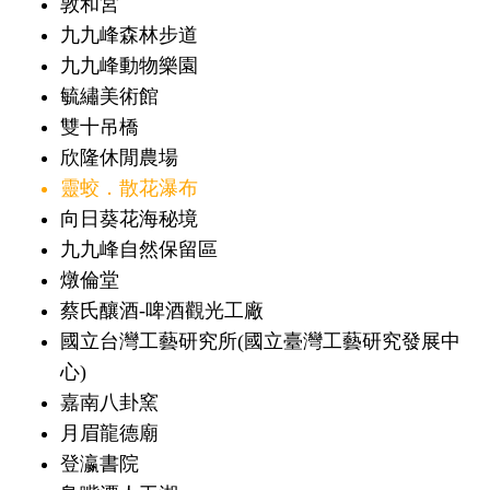
敦和宮
九九峰森林步道
九九峰動物樂園
毓繡美術館
雙十吊橋
欣隆休閒農場
靈蛟．散花瀑布
向日葵花海秘境
九九峰自然保留區
燉倫堂
蔡氏釀酒-啤酒觀光工廠
國立台灣工藝研究所(國立臺灣工藝研究發展中
心)
嘉南八卦窯
月眉龍德廟
登瀛書院