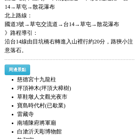
14→草屯→散花瀑布
北上路線：
國道3號→草屯交流道→台14→草屯→散花瀑布
》路程導引：
沿台14線由目坑橋右轉進入山裡行約20分，路狹小注
意落石。
周邊景點
慈德宮十九龍柱
坪頂神木(坪頂大樟樹)
草鞋墩人文觀光夜市
寶島時代村(已歇業)
雷藏寺
南埔陳府將軍廟
白滄沂天彫博物館