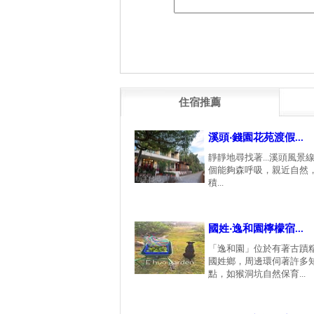
住宿推薦
溪頭‧錢園花苑渡假...
靜靜地尋找著...溪頭風景線
個能夠森呼吸，親近自然，
積...
國姓‧逸和園檸檬宿...
「逸和園」位於有著古蹟
國姓鄉，周邊環伺著許多
點，如猴洞坑自然保育...