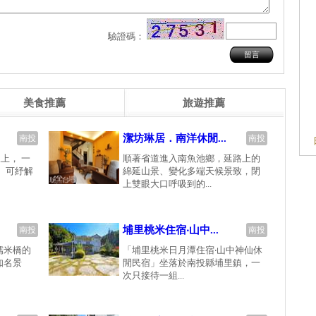
驗證碼：
美食推薦
旅遊推薦
潔坊琳居．南洋休閒...
南投
南投
上， 一
順著省道進入南魚池鄉，延路上的
 可紓解
綿延山景、變化多端天候景致，閉
上雙眼大口呼吸到的...
埔里桃米住宿‧山中...
南投
南投
糯米橋的
「埔里桃米日月潭住宿‧山中神仙休
知名景
閒民宿」坐落於南投縣埔里鎮，一
次只接待一組...