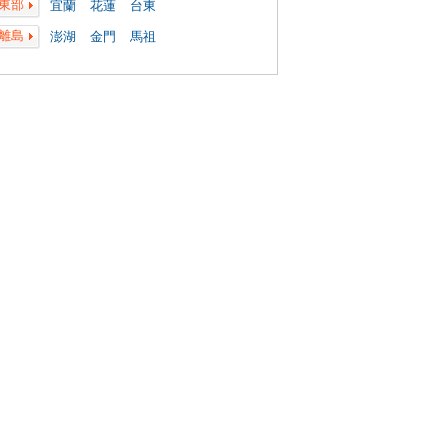
東部
宜蘭
花蓮
台東
離島
澎湖
金門
馬祖