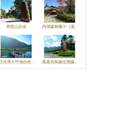
青龍山步道
內湖森林國小（溪...
日月潭大竹湖自然...
鳳凰谷鳥園生態園...