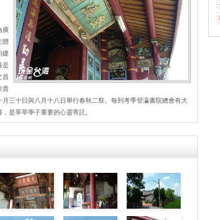
為廣
主體
的建
匾是
文昌
珍貴
一月三十日與八月十八日舉行春秋二祭。每到考季登瀛書院總會有大
書，是莘莘學子重要的心靈寄託。