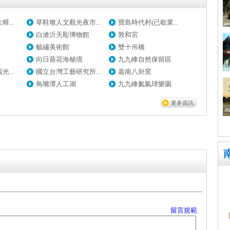
...
草鞋墩人文觀光夜市...
寶島時代村(已歇業...
廟
白滄沂天彫博物館
敦和宮
園
毓繡美術館
雙十吊橋
布
向日葵花海秘境
九九峰自然保留區
...
國立台灣工藝研究所...
嘉南八卦窯
鳥嘴潭人工湖
九九峰氦氣球樂園
更多資訊
留言規範