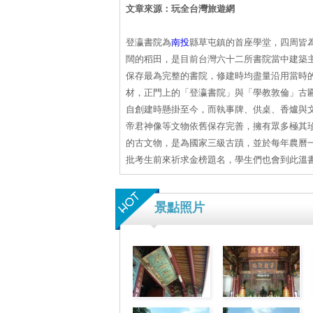
文章來源：玩全台灣旅遊網
登瀛書院為
南投
縣草屯鎮的首座學堂，四周皆
闊的稻田，是目前台灣六十二所書院當中建築
保存最為完整的書院，修建時均盡量沿用當時
材，正門上的「登瀛書院」與「學教敦倫」古
自創建時懸掛至今，而執事牌、供桌、香爐與
帝君神像等文物依舊保存完善，擁有眾多極其
的古文物，是為國家三級古蹟，並於每年農曆
批考生前來祈求金榜題名，學生們也會到此溫
景點照片