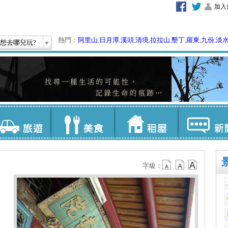
加入
熱門：
阿里山
,
日月潭
,
溪頭
,
清境
,
拉拉山
,
墾丁
,
羅東
,
九份
,
淡
想去哪兒玩?
字級：