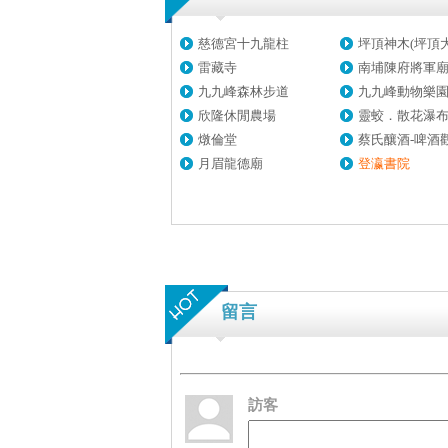
慈德宮十九龍柱
坪頂神木(坪頂大樟
雷藏寺
南埔陳府將軍
九九峰森林步道
九九峰動物樂
欣隆休閒農場
靈蛟．散花瀑
燉倫堂
蔡氏釀酒-啤酒觀光
月眉龍德廟
登瀛書院
留言
訪客