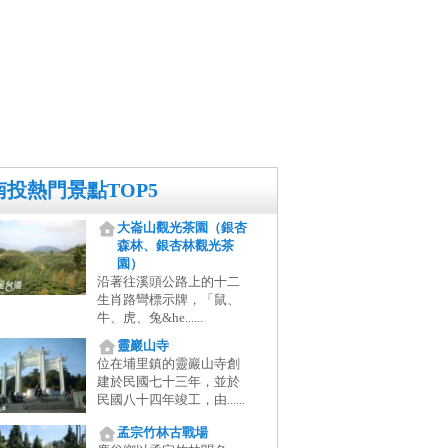
南投熱門景點TOP5
大崙山觀光茶園（銀杏
森林、銀杏林觀光茶
園）
沿著往溪頭公路上的十二
生肖路彎標示牌，「鼠、
牛、虎、兔&he......
靈巖山寺
位在埔里鎮的靈巖山寺創
建於民國七十三年，並於
民國八十四年竣工，由......
孟宗竹林古戰場