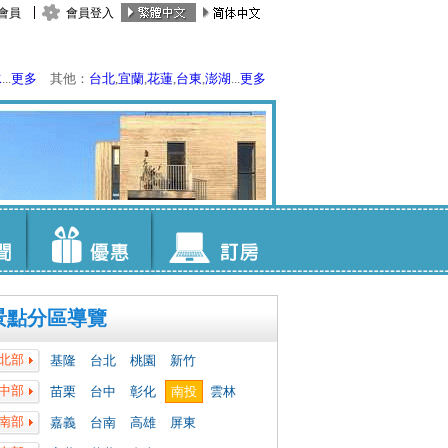
會員
會員登入
水
...
更多
其他：
台北
,
宜蘭
,
花蓮
,
台東
,
澎湖
...
更多
景點分區導覽
北部
基隆
台北
桃園
新竹
中部
苗栗
台中
彰化
南投
雲林
南部
嘉義
台南
高雄
屏東