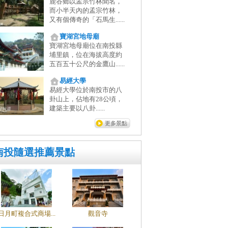
鹿谷鄉以孟宗竹林聞名，
而小半天內的孟宗竹林，
又有個傳奇的「石馬生......
寶湖宮地母廟
寶湖宮地母廟位在南投縣
埔里鎮，位在海拔高度約
五百五十公尺的金鷹山......
易經大學
易經大學位於南投市的八
卦山上，佔地有28公頃，
建築主要以八卦......
更多景點
南投隨選推薦景點
日月町複合式商場...
觀音寺