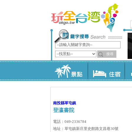
南投縣
草屯鎮
登瀛書院
電話：049-2336784
地址：草屯鎮新庄里史館路文昌巷30號