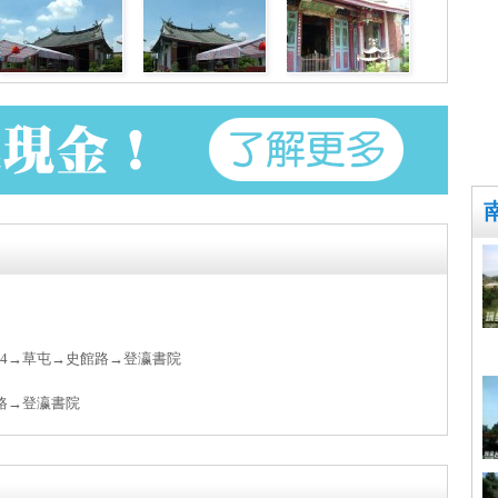
14→草屯→史館路→登瀛書院
路→登瀛書院