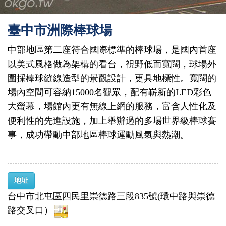
臺中市洲際棒球場
中部地區第二座符合國際標準的棒球場，是國內首座
以美式風格做為架構的看台，視野低而寬闊，球場外
圍採棒球縫線造型的景觀設計，更具地標性。寬闊的
場內空間可容納15000名觀眾，配有嶄新的LED彩色
大螢幕，場館內更有無線上網的服務，富含人性化及
便利性的先進設施，加上舉辦過的多場世界級棒球賽
事，成功帶動中部地區棒球運動風氣與熱潮。
地址
台中市北屯區四民里崇德路三段835號(環中路與崇德
路交叉口）