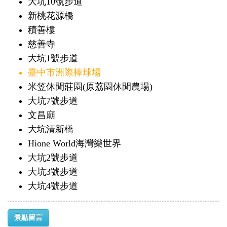
大坑10號步道
新桃花源橋
積善樓
慈善寺
大坑1號步道
臺中市洲際棒球場
米笠休閒莊園(原荔園休閒農場)
大坑7號步道
文昌廟
大坑清新橋
Hione World海灣樂世界
大坑2號步道
大坑3號步道
大坑4號步道
景點留言