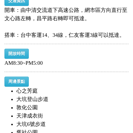
交通資訊
開車：由中清交流道下高速公路，網市區方向直行至
文心路左轉，昌平路右轉即可抵達。
搭車：台中客運14、34線，仁友客運3線可以抵達。
開放時間
AM8:30~PM5:00
周邊景點
心之芳庭
大坑登山步道
敦化公園
天津成衣街
大坑6號步道
舊社公園