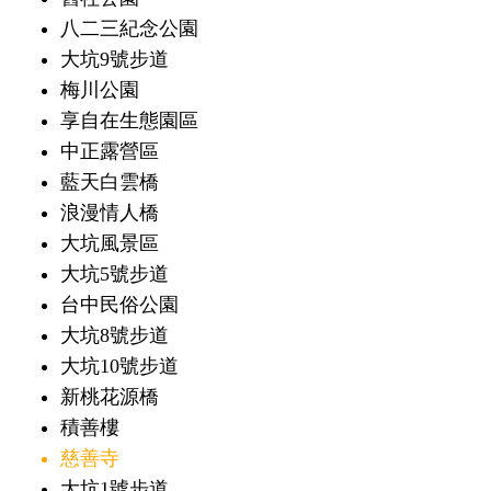
八二三紀念公園
大坑9號步道
梅川公園
享自在生態園區
中正露營區
藍天白雲橋
浪漫情人橋
大坑風景區
大坑5號步道
台中民俗公園
大坑8號步道
大坑10號步道
新桃花源橋
積善樓
慈善寺
大坑1號步道