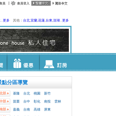
會員
會員登入
水
...
更多
其他：
台北
,
宜蘭
,
花蓮
,
台東
,
澎湖
...
更多
景點分區導覽
北部
基隆
台北
桃園
新竹
中部
苗栗
台中
彰化
南投
雲林
南部
嘉義
台南
高雄
屏東