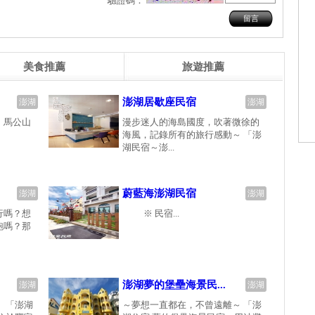
驗證碼：
美食推薦
旅遊推薦
澎湖居歇座民宿
澎湖
澎湖
，馬公山
漫步迷人的海島國度，吹著微徐的
海風，記錄所有的旅行感動～ 「澎
湖民宿～澎...
蔚藍海澎湖民宿
澎湖
澎湖
行嗎？想
※ 民宿...
跑嗎？那
澎湖夢的堡壘海景民...
澎湖
澎湖
 「澎湖
～夢想一直都在，不曾遠離～ 「澎