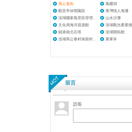
馬公老街
風櫃洞
觀音亭休閒園區
青灣情人海灘
澎湖國家風景區管理...
山水沙灘
文化局海洋資源館
澎湖觀光產業推廣
鎖港南北石塔
澎湖開拓館
澎湖馬公眷村保留村...
萬軍井
留言
訪客