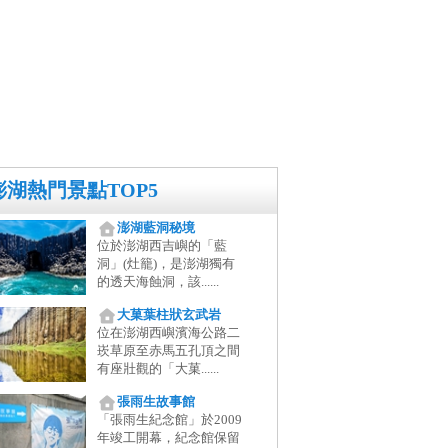
澎湖熱門景點TOP5
澎湖藍洞秘境
位於澎湖西吉嶼的「藍
洞」(灶籠)，是澎湖獨有
的透天海蝕洞，該......
大菓葉柱狀玄武岩
位在澎湖西嶼濱海公路二
崁草原至赤馬五孔頂之間
有座壯觀的「大菓......
張雨生故事館
「張雨生紀念館」於2009
年竣工開幕，紀念館保留