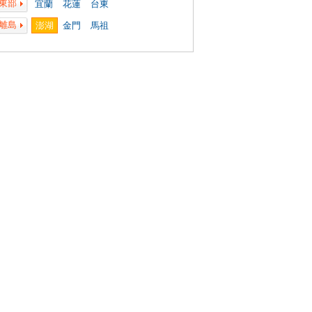
東部
宜蘭
花蓮
台東
離島
澎湖
金門
馬祖