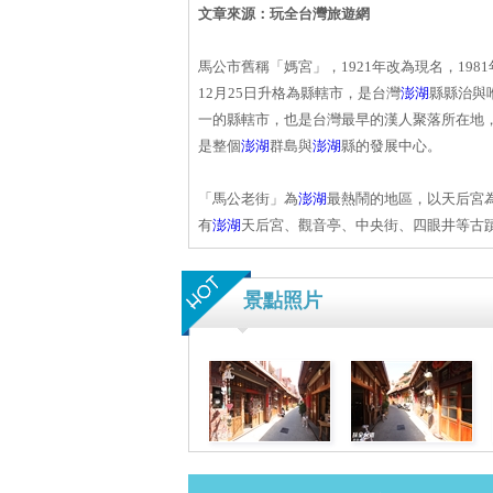
文章來源：玩全台灣旅遊網
馬公市舊稱「媽宮」，1921年改為現名，1981
12月25日升格為縣轄市，是台灣
澎湖
縣縣治與
一的縣轄市，也是台灣最早的漢人聚落所在地
是整個
澎湖
群島與
澎湖
縣的發展中心。
「馬公老街」為
澎湖
最熱鬧的地區，以天后宮
有
澎湖
天后宮、觀音亭、中央街、四眼井等古
景點照片