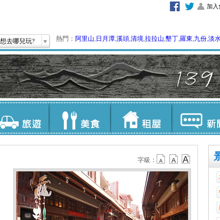
加入
熱門：
阿里山
,
日月潭
,
溪頭
,
清境
,
拉拉山
,
墾丁
,
羅東
,
九份
,
淡
想去哪兒玩?
字級：