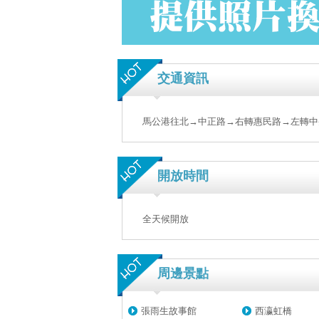
交通資訊
馬公港往北→中正路→右轉惠民路→左轉中
開放時間
全天候開放
周邊景點
張雨生故事館
西瀛虹橋