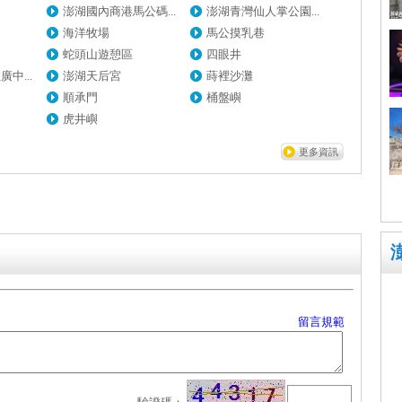
澎湖國內商港馬公碼...
澎湖青灣仙人掌公園...
海洋牧場
馬公摸乳巷
蛇頭山遊憩區
四眼井
中...
澎湖天后宮
蒔裡沙灘
順承門
桶盤嶼
虎井嶼
更多資訊
留言規範