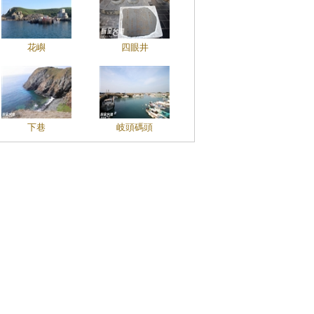
花嶼
四眼井
下巷
岐頭碼頭