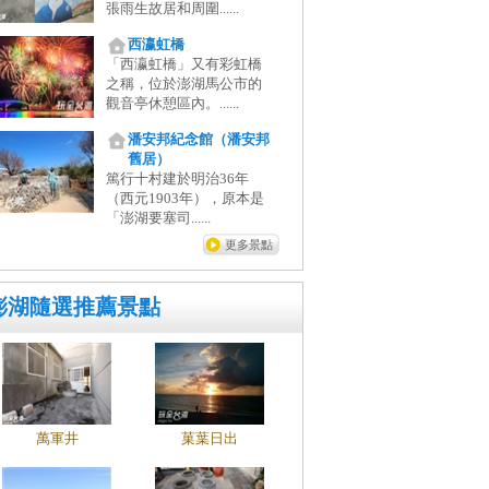
張雨生故居和周圍......
西瀛虹橋
「西瀛虹橋」又有彩虹橋
之稱，位於澎湖馬公市的
觀音亭休憩區內。......
潘安邦紀念館（潘安邦
舊居）
篤行十村建於明治36年
（西元1903年），原本是
「澎湖要塞司......
更多景點
澎湖隨選推薦景點
萬軍井
菓葉日出