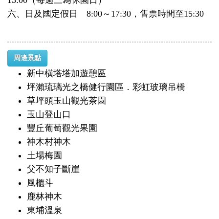
15:00（每週三為休園日）
六、日及國定假日 8:00～17:30，售票時間至15:30
周邊景點
新中橫塔塔加遊憩區
坪瀨琉璃光之橋健行園區．彩虹玻璃吊橋
草坪頭玉山觀光茶園
玉山登山口
豐丘葡萄觀光果園
神木村神木
土場梅園
父不知子斷崖
風櫃斗
鹿林神木
東埔溫泉