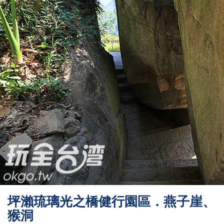
坪瀨琉璃光之橋健行園區．燕子崖、
猴洞