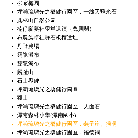
柳家梅園
坪瀨琉璃光之橋健行園區．一線天飛來石
鹿林山自然公園
楠仔腳蔓社學堂遺蹟（萬興關）
布農族卓社群石板棺遺址
丹野農場
雲龍瀑布
雙龍瀑布
麟趾山
石山界碑
坪瀨琉璃光之橋健行園區
觀山
坪瀨琉璃光之橋健行園區．人面石
潭南森林小學(潭南國小)
坪瀨琉璃光之橋健行園區．燕子崖、猴洞
坪瀨琉璃光之橋健行園區．福德祠