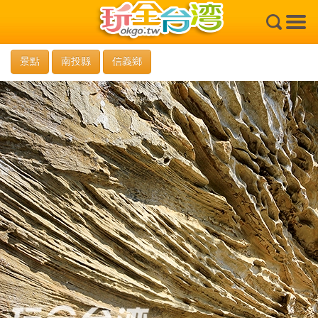
×
景點
南投縣
信義鄉