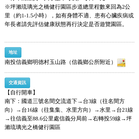
※坪瀨琉璃光之橋健行園區步道總里程數來回為2公
里（約1-1.5小時），如有身體不適、患有心臟疾病或
年長者請先評估健康狀態再行決定是否遊覽園區。
地址
南投信義鄉明德村玉山路（信義鄉公所附近）
交通資訊
【自行開車】
南下：國道三號名間交流道下→台3線（往名間方
向）→台16線（往集集、水里方向）→水里→台21線
→往信義至88.6公里處信義分局前→右轉投59線→坪
瀨琉璃光之橋健行園區