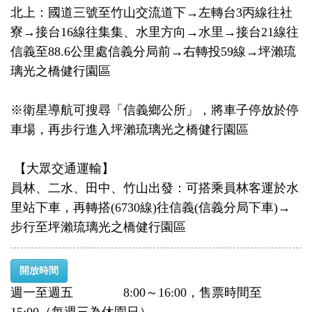
北上：國道三號至竹山交流道下→左轉台3丙線往社
寮→接台16線往集集、水里方向→水里→接台21線往
信義至88.6公里處信義分局前→右轉投59線→坪瀨琉
璃光之橋健行園區
※衛星導航可搜尋「信義鄉公所」，將車子停放於停
車場，再步行進入坪瀨琉璃光之橋健行園區
【大眾交通運輸】
員林、二水、田中、竹山出發：可搭乘員林客運於水
里站下車，再轉搭(6730線)往信義(信義分局下車)→
步行至坪瀨琉璃光之橋健行園區
開放時間
週一至週五 8:00～16:00，售票時間至