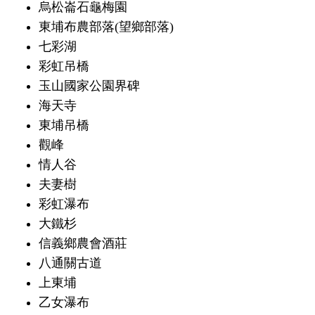
烏松崙石龜梅園
東埔布農部落(望鄉部落)
七彩湖
彩虹吊橋
玉山國家公園界碑
海天寺
東埔吊橋
觀峰
情人谷
夫妻樹
彩虹瀑布
大鐵杉
信義鄉農會酒莊
八通關古道
上東埔
乙女瀑布