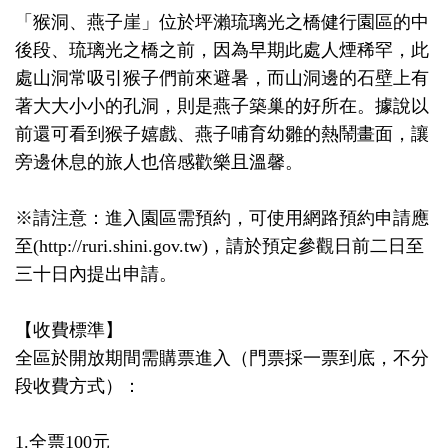
「猴洞、燕子崖」位於坪瀨琉璃光之橋健行園區的中
後段、琉璃光之橋之前，因為早期此處人煙稀罕，此
處山洞常吸引猴子們前來避暑，而山洞邊的石壁上有
著大大小小的孔洞，則是燕子築巢的好所在。據說以
前還可看到猴子嬉戲、燕子哺育幼雛的熱鬧畫面，讓
旁邊休息的旅人也倍感歡樂且溫馨。
※請注意：進入園區需預約，可使用網路預約申請應
至(http://ruri.shini.gov.tw)，請於預定參觀日前二日至
三十日內提出申請。
【收費標準】
全區於開放期間需購票進入（門票採一票到底，不分
段收費方式）：
1.全票100元