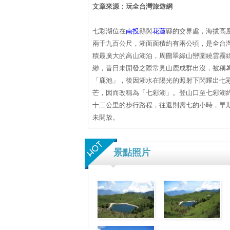
文章來源：玩全台灣旅遊網
七彩湖位在
南投
縣與
花蓮
縣的交界處，海拔高
兩千九百公尺，湖面面積約有兩公頃，是全台
積最廣大的高山湖泊，周圍翠綠山巒圍繞雲霧
緲，昔日未開發之際常見山鹿成群出沒，被稱
「鹿池」，後因湖水在陽光的照射下閃耀出七
芒，因而改稱為「七彩湖」。登山口至七彩湖
十二公里的步行路程，往返則需七的小時，早
未開放。
景點照片