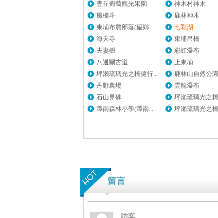
豐丘葡萄觀光果園
神木村神木
風櫃斗
鹿林神木
東埔布農部落(望鄉...
七彩湖
海天寺
東埔吊橋
夫妻樹
彩虹瀑布
八通關古道
上東埔
坪瀨琉璃光之橋健行...
鹿林山自然公
丹野農場
雲龍瀑布
石山界碑
坪瀨琉璃光之橋健
潭南森林小學(潭南...
坪瀨琉璃光之橋健
留言
訪客