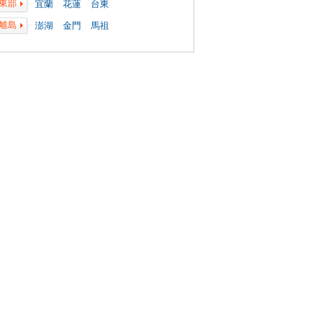
東部
宜蘭
花蓮
台東
離島
澎湖
金門
馬祖