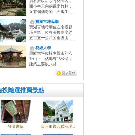
鹿谷鄉以孟宗竹林聞名，
而小半天內的孟宗竹林，
又有個傳奇的「石馬生......
寶湖宮地母廟
寶湖宮地母廟位在南投縣
埔里鎮，位在海拔高度約
五百五十公尺的金鷹山......
易經大學
易經大學位於南投市的八
卦山上，佔地有28公頃，
建築主要以八卦......
更多景點
南投隨選推薦景點
登瀛書院
日月町複合式商場...