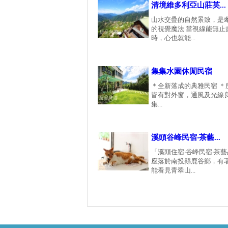
清境維多利亞山莊英...
山水交疊的自然景致，是
的視覺魔法 當視線能無止
時，心也就能...
集集水園休閒民宿
＊全新落成的典雅民宿 ＊
皆有對外窗，通風及光線良
集...
溪頭谷峰民宿‧茶藝...
「溪頭住宿‧谷峰民宿‧茶
座落於南投縣鹿谷鄉，有
能看見青翠山...