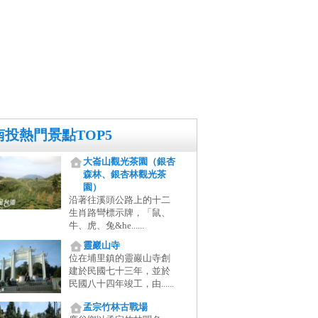
南投熱門景點TOP5
大崙山觀光茶園（銀杏
森林、銀杏林觀光茶
園）
沿著往溪頭公路上的十二
生肖路彎標示牌，「鼠、
牛、虎、兔&he......
靈巖山寺
位在埔里鎮的靈巖山寺創
建於民國七十三年，並於
民國八十四年竣工，由......
孟宗竹林古戰場