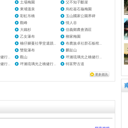
土場梅園
父不知子斷崖
東埔溫泉
烏松崙石龜梅園
彩虹吊橋
玉山國家公園界碑
觀峰
情人谷
大鐵杉
信義鄉農會酒莊
乙女瀑布
柳家梅園
園
楠仔腳蔓社學堂遺蹟...
布農族卓社群石板棺...
雙龍瀑布
麟趾山
行...
觀山
坪瀨琉璃光之橋健行...
行...
坪瀨琉璃光之橋健行...
特富野古道
更多資訊