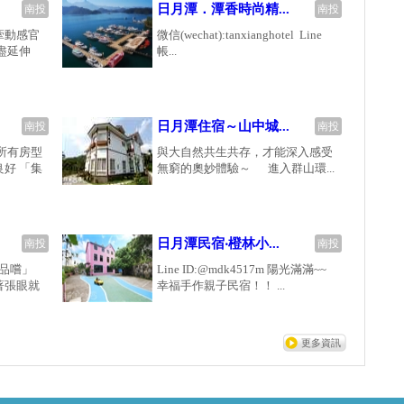
日月潭．潭香時尚精...
南投
南投
牽動感官
微信(wechat):tanxianghotel Line
盡延伸
帳...
日月潭住宿～山中城...
南投
南投
所有房型
與大自然共生共存，才能深入感受
好 「集
無窮的奧妙體驗～ 進入群山環...
日月潭民宿‧橙林小...
南投
南投
藝品嚐」
Line ID:@mdk4517m 陽光滿滿~~
著張眼就
幸福手作親子民宿！！ ...
更多資訊