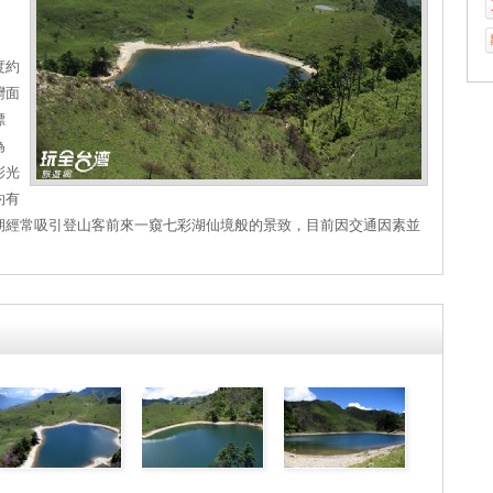
度約
灣面
縹
為
彩光
約有
期經常吸引登山客前來一窺七彩湖仙境般的景致，目前因交通因素並