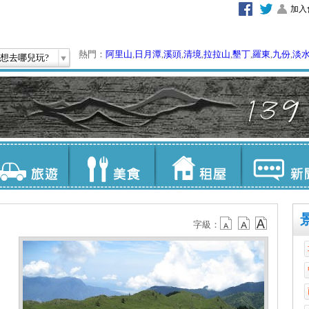
加入
熱門：
阿里山
,
日月潭
,
溪頭
,
清境
,
拉拉山
,
墾丁
,
羅東
,
九份
,
淡
想去哪兒玩?
字級：