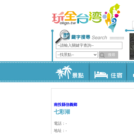
南投縣
信義鄉
七彩湖
電話：-
地址：-