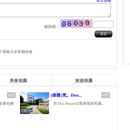
留言規範
驗證碼：
了我每天非常期待者
美食推薦
旅遊推薦
(保留)兜。Dou...
南投
南投
全家包棟
兜‧Dou House位置座落於民風...