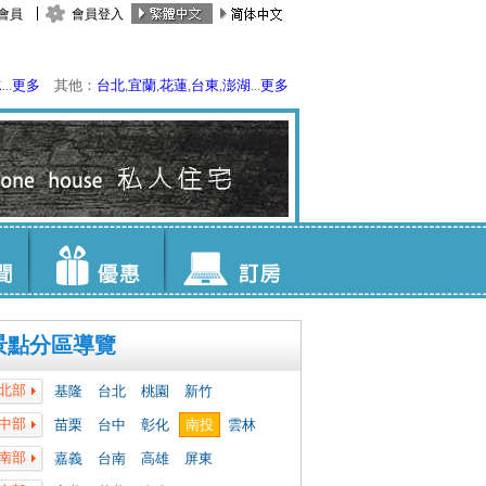
會員
會員登入
水
...
更多
其他：
台北
,
宜蘭
,
花蓮
,
台東
,
澎湖
...
更多
景點分區導覽
北部
基隆
台北
桃園
新竹
中部
苗栗
台中
彰化
南投
雲林
南部
嘉義
台南
高雄
屏東