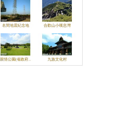
名間地震紀念地
合歡山小嘆息灣
親情公園(省政府...
九族文化村