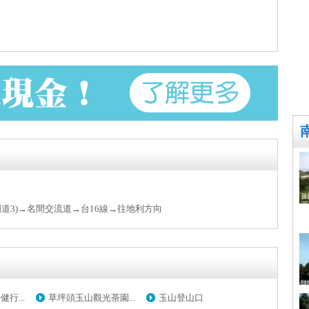
(國道3)→名間交流道→台16線→往地利方向
行...
草坪頭玉山觀光茶園...
玉山登山口