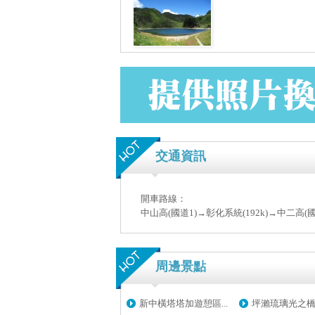
交通資訊
開車路線：
中山高(國道1)→彰化系統(192k)→中二高
周邊景點
新中橫塔塔加遊憩區...
坪瀨琉璃光之橋健