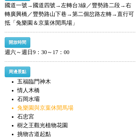
國道一號→國道四號→左轉台3線／豐勢路二段→右
轉廣興橋／豐勢路山下巷→第二個岔路左轉→直行可
抵「兔樂園＆京葉休閒馬場」
開放時間
週六～週日9：30～17：00
周邊景點
五福臨門神木
情人木橋
石岡水壩
兔樂園與京葉休閒馬場
石忠宮
樹之王觀光植物花園
挑物古道起點