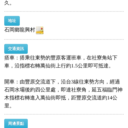
久。
地址
石岡鄉龍興村
交通資訊
搭車：搭乘往東勢的豐原客運班車，在社寮角站下
車，沿指標右轉萬仙街上行約1.5公里即可抵達。
開車：由豐原交流道下，沿台3線往東勢方向，經過
石岡水壩後約四公里處，即達社寮角，延五福臨門神
木指標右轉進入萬仙街即抵，距豐原交流道約14公
里。
周邊景點