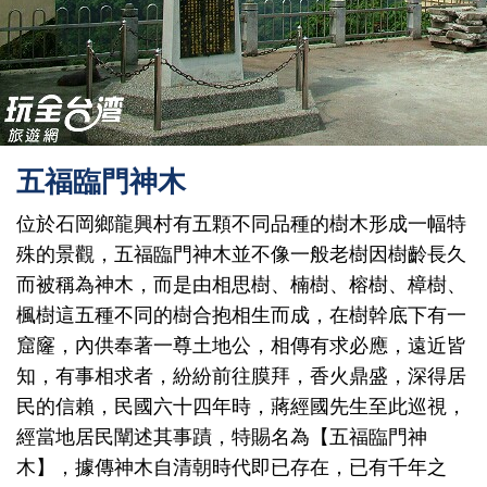
五福臨門神木
位於石岡鄉龍興村有五顆不同品種的樹木形成一幅特
殊的景觀，五福臨門神木並不像一般老樹因樹齡長久
而被稱為神木，而是由相思樹、楠樹、榕樹、樟樹、
楓樹這五種不同的樹合抱相生而成，在樹幹底下有一
窟窿，內供奉著一尊土地公，相傳有求必應，遠近皆
知，有事相求者，紛紛前往膜拜，香火鼎盛，深得居
民的信賴，民國六十四年時，蔣經國先生至此巡視，
經當地居民闡述其事蹟，特賜名為【五福臨門神
木】，據傳神木自清朝時代即已存在，已有千年之