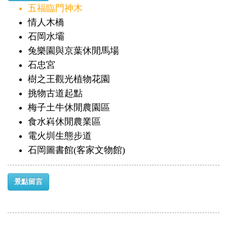
五福臨門神木
情人木橋
石岡水壩
兔樂園與京葉休閒馬場
石忠宮
樹之王觀光植物花園
挑物古道起點
梅子土牛休閒農園區
食水嵙休閒農業區
電火圳生態步道
石岡圖書館(客家文物館)
景點留言