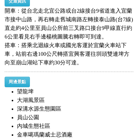
交通資訊
開車：從台北走北宜公路或台2線接台9省道進入宜蘭
市接中山路，再右轉走舊城南路左轉接泰山路(台7線)
直走約4公里至員山公所前三叉路口接台9甲線直行約
6公里看見右手邊楊桃圖騰右轉即可到達。
搭車：搭乘北迴線火車或國光客運於宜蘭火車站下
車，站前右邊100公尺轉搭宜興客運往圳頭雙連埤方
向至崩山湖站下車約30分可達。
周邊景點
望龍埤
大湖風景區
深溝水源生態園區
員山公園
內城生態社區
金車噶瑪蘭威士忌酒廠