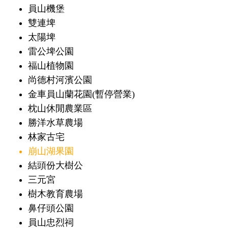
員山機堡
雙連埤
太陽埤
雷公埤公園
福山植物園
尚德村河濱公園
金車員山蘭花園(暫停營業)
枕山休閒農業區
勝洋水草農場
林家古宅
崩山湖果園
結頭份大樹公
三元宮
樹木教育農場
鼻仔頭公園
員山忠烈祠