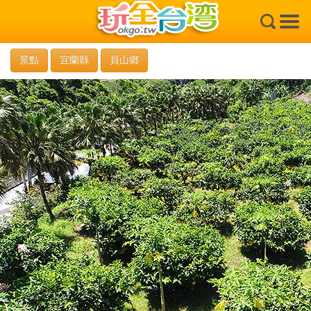
×
景點
宜蘭縣
員山鄉