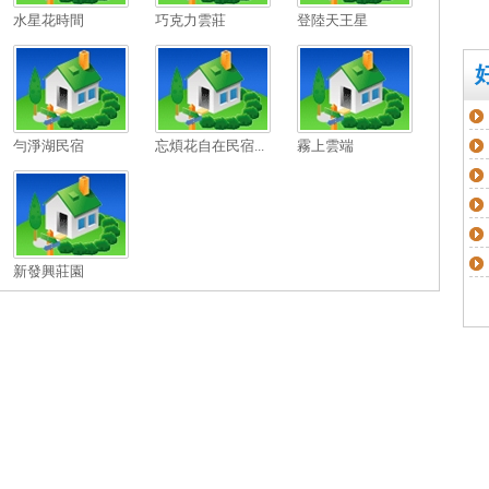
水星花時間
巧克力雲莊
登陸天王星
勻淨湖民宿
忘煩花自在民宿...
霧上雲端
新發興莊園