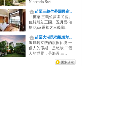
Nintendo Swi...
苗栗三義竺夢園民宿...
「苗栗‧三義竺夢園民宿」-
位於雕刻王國、五月雪(油
桐花)及霧都之三義鄉...
苗栗大湖民宿楓葉地...
遺世獨立般的渡假仙境 一
個人的假期．是悠哉 二個
人的世界．是浪漫 三...
更多店家