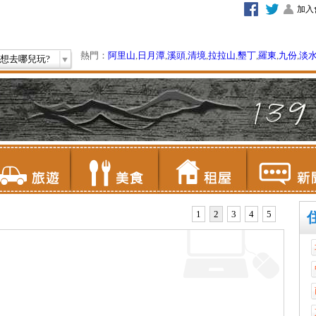
加入
熱門：
阿里山
,
日月潭
,
溪頭
,
清境
,
拉拉山
,
墾丁
,
羅東
,
九份
,
淡
想去哪兒玩?
1
2
3
4
5
假山莊
「馬那邦山」又名「馬拉邦山」，苗栗縣大湖鄉、卓蘭鎮與
泰安鄉的交界處，標高1406公尺，有國家一等三角點，為國