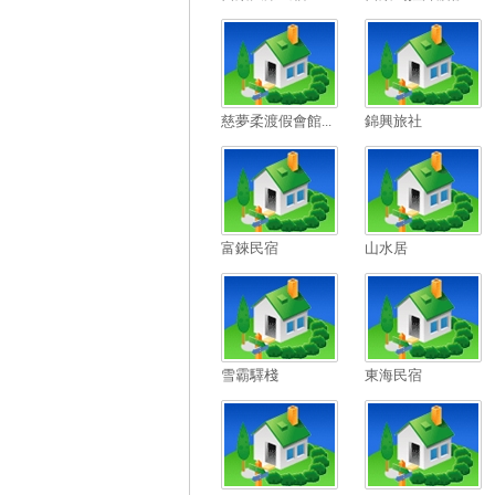
慈夢柔渡假會館...
錦興旅社
富錸民宿
山水居
雪霸驛棧
東海民宿