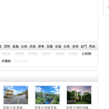
人所喜愛登山郊遊山岳之一。「馬拉邦」為原住民泰雅族佤
剛部落語，有山容壯麗之意。馬拉邦山有國內著名的森林步
道，滿山楓樹，更為秋冬賞楓的著名景點之一。 【苗栗馬
拉邦渡假山莊‧清幽靜謐的世......
地址
苗栗縣大湖鄉東興村上湖87號
網址
https://manapan.okgo.tw
更多資訊
投
雲林
嘉義
台南
高雄
屏東
宜蘭
花蓮
台東
澎湖
金門
馬祖
後龍鎮
通霄鎮
苑裡鎮
苗栗市
造橋鄉
頭屋鄉
公館鄉
卓蘭鎮
Kowloon
苗栗大湖-薑麻...
苗栗大湖莓景風...
苗栗大湖民宿楓...