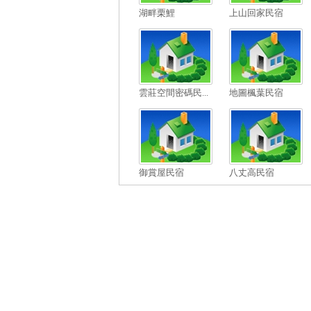
湖畔栗鯉
上山回家民宿
雲莊空間密碼民...
地圖楓葉民宿
御賞屋民宿
八丈高民宿