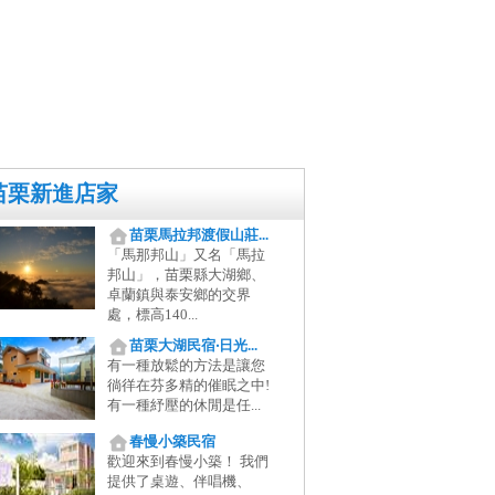
苗栗新進店家
苗栗馬拉邦渡假山莊...
「馬那邦山」又名「馬拉
邦山」，苗栗縣大湖鄉、
卓蘭鎮與泰安鄉的交界
處，標高140...
苗栗大湖民宿‧日光...
有一種放鬆的方法是讓您
徜徉在芬多精的催眠之中!
有一種紓壓的休閒是任...
春慢小築民宿
歡迎來到春慢小築！ 我們
提供了桌遊、伴唱機、