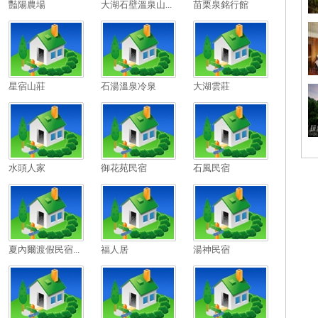
豔陽農場
大湖石壁溫泉山...
苗栗泉銘行館
星宿山莊
石湯溫泉冷泉
大湖雲莊
水頭人家
御花苑民宿
石風民宿
夏內爾渡假民宿...
福人居
湯神民宿