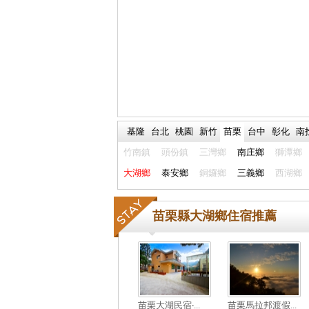
基隆
台北
桃園
新竹
苗栗
台中
彰化
南
竹南鎮
頭份鎮
三灣鄉
南庄鄉
獅潭鄉
大湖鄉
泰安鄉
銅鑼鄉
三義鄉
西湖鄉
苗栗縣大湖鄉住宿推薦
苗栗大湖民宿‧...
苗栗馬拉邦渡假...