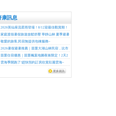
好康訊息
2026英仙座流星雨登場！8/12迎最佳觀賞期！
家庭渡假暑假旅遊放鬆舒壓 寧靜山林 夏季避暑
呼吸大自然芬多精,請提前預訂!...
敬愛的旅客,民宿無提供包棟服務~
2026暑假避暑推薦｜苗栗大湖山林民宿，比市
區涼很多~
苗栗住宿優惠｜苗栗楓葉地圖夜衝限定！2天2
夜5折＋3天3夜免費住一晚
雲海季開跑了!趕快預約訂房欣賞壯麗雲海~
更多資訊