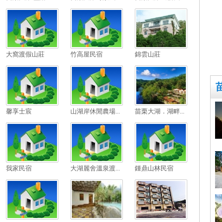
大窩渡假山莊
竹高屋民宿
錦雲山莊
馨享士宸
山湖岸休閒農場...
苗栗大湖．湖畔...
我家民宿
大湖麗舍溫泉渡...
鍾鼎山林民宿