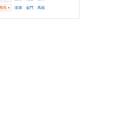
離島
澎湖
金門
馬祖