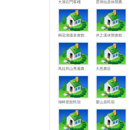
大湖石門客棧
雲洞仙居休閒農...
桐花湖溫泉會館...
岸之溪休閒會館...
馬拉邦山秀麗農...
天恩農莊
湖畔星館民宿
愛山居民宿