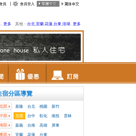
會員
會員登入
水
...
更多
其他：
台北
,
宜蘭
,
花蓮
,
台東
,
澎湖
...
更多
住宿分區導覽
北部
基隆
台北
桃園
新竹
中部
苗栗
台中
彰化
南投
雲林
南部
嘉義
台南
高雄
屏東
東部
宜蘭
花蓮
台東