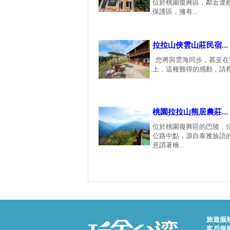
位於桃園復興區，鄰近達
保護區，擁有...
拉拉山俠雲山莊民宿...
您將與雲海同步，甚至在
上，這種難得的感動，請務必
桃園拉拉山熊居農莊...
位於桃園復興區的巴陵，
公路中點，源自泰雅族語的B
意謂著檜...
旅遊服
客戶服