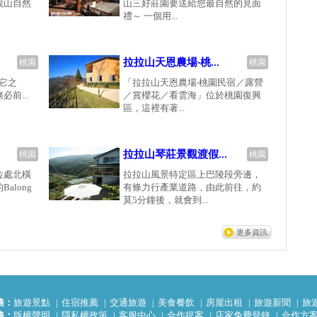
觀山自然
山三好莊園要送給您最自然的見面
禮～ 一個用...
拉拉山天恩農場‧桃...
桃園
桃園
它之
「拉拉山天恩農場‧桃園民宿／露營
前...
／賞櫻花／看雲海」位於桃園復興
區，這裡有著...
拉拉山琴莊景觀渡假...
桃園
桃園
位處北橫
拉拉山風景特定區上巴陵段旁邊，
along
有條力行產業道路，由此前往，約
莫5分鐘後，就會到...
更多資訊
務：
旅遊景點
住宿推薦
交通旅遊
美食餐飲
房屋出租
旅遊新聞
旅
務：
版權聲明
隱私權政策
客服中心
合作提案
店家免費登錄
合作方