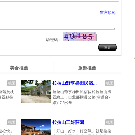
留言規範
驗證碼：
美食推薦
旅遊推薦
拉拉山爺亨梯田民宿...
桃園
桃園
座落於桃
拉拉山爺亨梯田民宿位於拉拉山風
遊景點拉
景線上，自北部橫貫公路(省道台7
線)47.5公里...
拉拉山三好莊園
桃園
桃園
德心悅」
「好山．好水．好空氣」就是拉拉