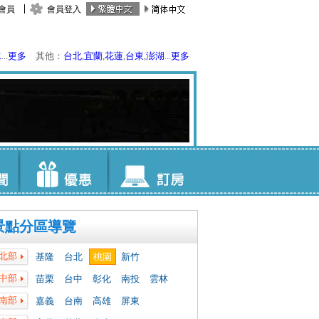
會員
會員登入
水
...
更多
其他：
台北
,
宜蘭
,
花蓮
,
台東
,
澎湖
...
更多
景點分區導覽
北部
基隆
台北
桃園
新竹
中部
苗栗
台中
彰化
南投
雲林
南部
嘉義
台南
高雄
屏東