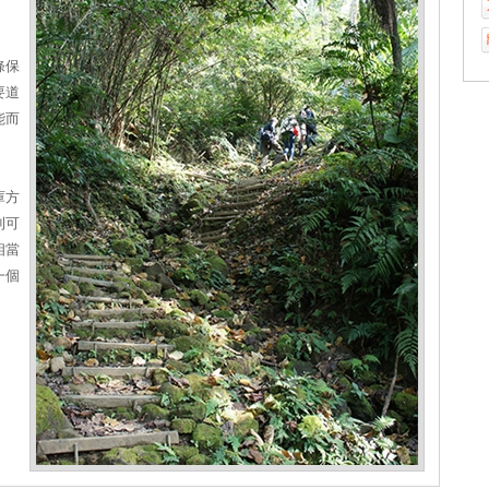
條保
要道
能而
庫方
則可
相當
一個