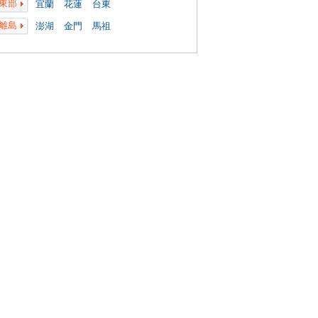
東部
宜蘭
花蓮
台東
離島
澎湖
金門
馬祖