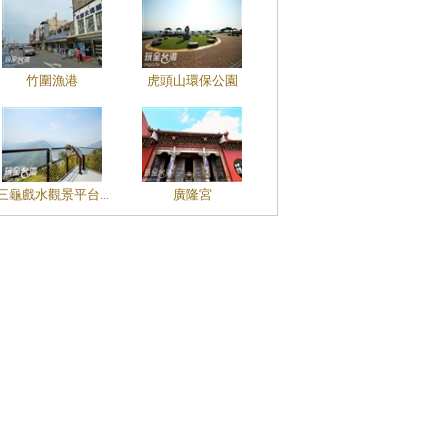
竹圍漁港
虎頭山環保公園
三龜戲水觀景平台...
廣隆宮