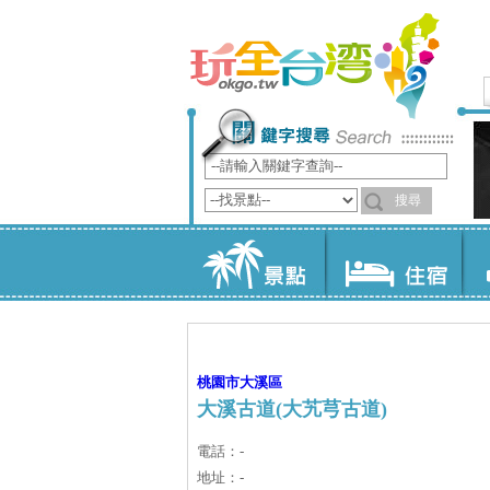
桃園市
大溪區
大溪古道(大艽芎古道)
電話：-
地址：-