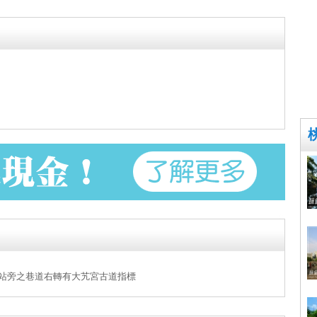
油站旁之巷道右轉有大艽宮古道指標