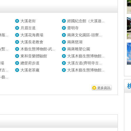
大溪老街
經國紀念館（大溪遊...
月眉古道
齋明寺
...
大溪花海農場
兩蔣文化園區-頭寮...
大溪長老教會
兩蔣慈湖
...
木藝生態博物館-武...
兩蔣雕塑公園
東和音樂體驗館
大溪木藝生態博物館...
農場
總督府步道
大溪古道(齊明寺古...
...
大溪老茶廠
大溪木藝生態博物館...
...
更多資訊