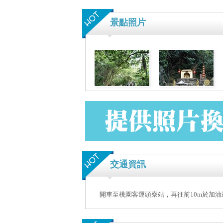
景點照片
交通資訊
開車至桃園客運頭寮站，再往前10m於加