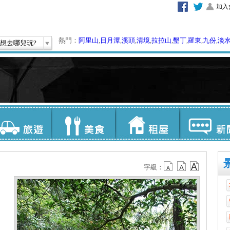
加入
熱門：
阿里山
,
日月潭
,
溪頭
,
清境
,
拉拉山
,
墾丁
,
羅東
,
九份
,
淡
想去哪兒玩?
字級：