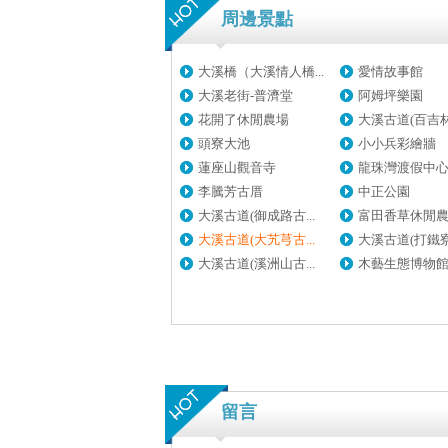
周邊景點
大溪橋（大溪情人橋...
愛情故事館
大溪老街-普濟堂
阿姆坪樂園
花開了休閒農場
大溪古道(百吉林蔭
頭寮大池
小小兵彩繪牆
蓮座山觀音寺
龍珠灣渡假中心(暫
李騰芳古厝
中正公園
大溪古道(御成路古...
富田香草休閒
大溪古道(大艽芎古...
大溪古道(打鐵寮古
大溪古道(溪洲山古...
木藝生態博物館-藝
留言