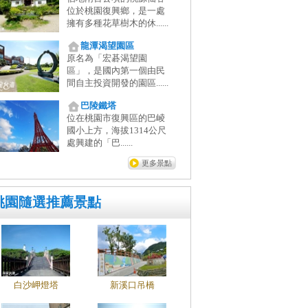
位於桃園復興鄉，是一處
擁有多種花草樹木的休......
龍潭渴望園區
原名為「宏碁渴望園
區」，是國內第一個由民
間自主投資開發的園區......
巴陵鐵塔
位在桃園市復興區的巴崚
國小上方，海拔1314公尺
處興建的「巴......
更多景點
桃園隨選推薦景點
白沙岬燈塔
新溪口吊橋