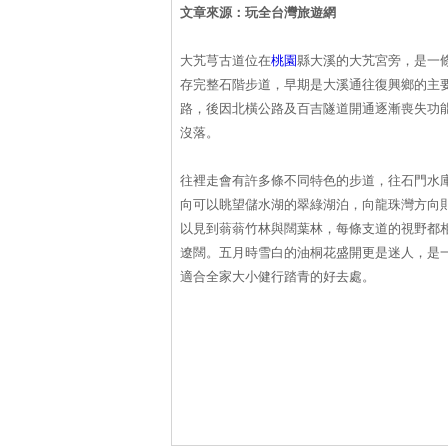
文章來源：玩全台灣旅遊網
大艽芎古道位在
桃園
縣大溪的大艽宮旁，是一
存完整石階步道，早期是大溪通往復興鄉的主
路，後因北橫公路及百吉隧道開通逐漸喪失功
沒落。
往裡走會有許多條不同特色的步道，往石門水
向可以眺望儲水湖的翠綠湖泊，向龍珠灣方向
以見到蓊蓊竹林與闊葉林，每條支道的視野都
遼闊。五月時雪白的油桐花盛開更是迷人，是
適合全家大小健行踏青的好去處。