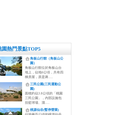
桃園熱門景點TOP5
角板山行館（角板山公
園）
角板山行館位於角板山台
地上，佔地6公頃，共有四
棟房屋，原是蔣......
三民公園(三民運動公
園)
面積約佔3.8公頃的「桃園
三民公園」，內部設施包
括籃球場、溜......
桃源仙谷(暫停營業)
佔地兩百公頃的桃源仙谷