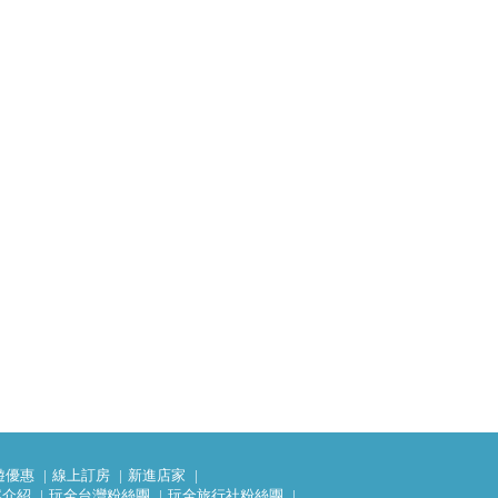
遊優惠
線上訂房
新進店家
案介紹
玩全台灣粉絲團
玩全旅行社粉絲團