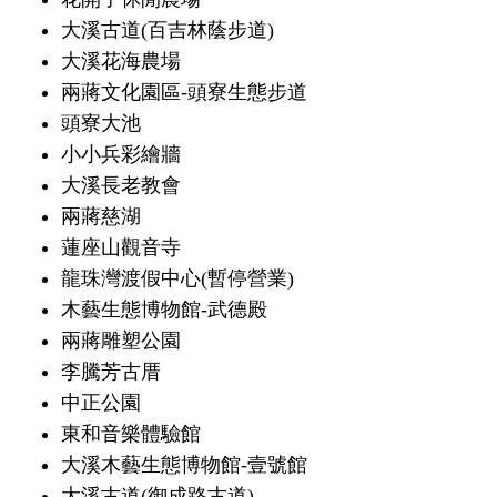
大溪古道(百吉林蔭步道)
大溪花海農場
兩蔣文化園區-頭寮生態步道
頭寮大池
小小兵彩繪牆
大溪長老教會
兩蔣慈湖
蓮座山觀音寺
龍珠灣渡假中心(暫停營業)
木藝生態博物館-武德殿
兩蔣雕塑公園
李騰芳古厝
中正公園
東和音樂體驗館
大溪木藝生態博物館-壹號館
大溪古道(御成路古道)