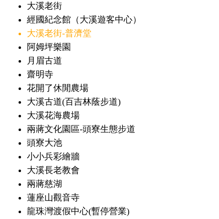
大溪老街
經國紀念館（大溪遊客中心）
大溪老街-普濟堂
阿姆坪樂園
月眉古道
齋明寺
花開了休閒農場
大溪古道(百吉林蔭步道)
大溪花海農場
兩蔣文化園區-頭寮生態步道
頭寮大池
小小兵彩繪牆
大溪長老教會
兩蔣慈湖
蓮座山觀音寺
龍珠灣渡假中心(暫停營業)