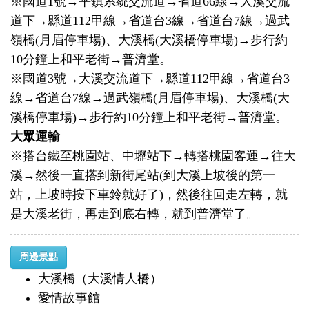
※國道1號→平鎮系統交流道→省道66線→大溪交流
道下→縣道112甲線→省道台3線→省道台7線→過武
嶺橋(月眉停車場)、大溪橋(大溪橋停車場)→步行約
10分鐘上和平老街→普濟堂。
※國道3號→大溪交流道下→縣道112甲線→省道台3
線→省道台7線→過武嶺橋(月眉停車場)、大溪橋(大
溪橋停車場)→步行約10分鐘上和平老街→普濟堂。
大眾運輸
※搭台鐵至桃園站、中壢站下→轉搭桃園客運→往大
溪→然後一直搭到新街尾站(到大溪上坡後的第一
站，上坡時按下車鈴就好了)，然後往回走左轉，就
是大溪老街，再走到底右轉，就到普濟堂了。
周邊景點
大溪橋（大溪情人橋）
愛情故事館