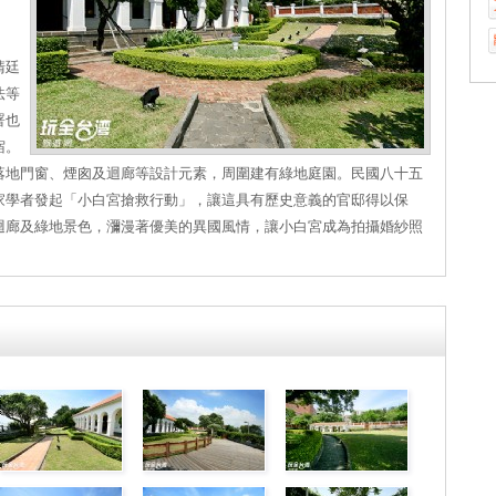
清廷
法等
署也
宿。
落地門窗、煙囪及迴廊等設計元素，周圍建有綠地庭園。民國八十五
家學者發起「小白宮搶救行動」，讓這具有歷史意義的官邸得以保
迴廊及綠地景色，瀰漫著優美的異國風情，讓小白宮成為拍攝婚紗照