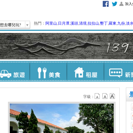
加入
熱門：
阿里山
,
日月潭
,
溪頭
,
清境
,
拉拉山
,
墾丁
,
羅東
,
九份
,
淡
想去哪兒玩?
字級：