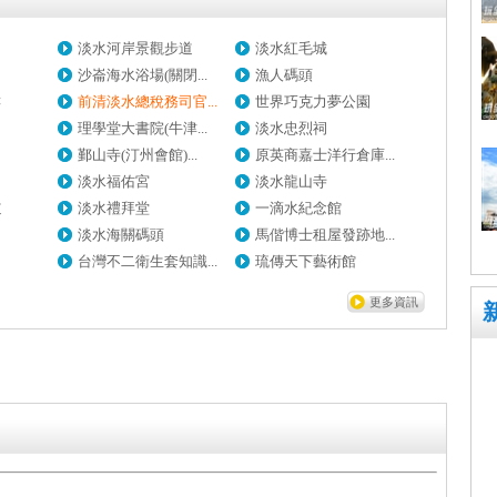
淡水河岸景觀步道
淡水紅毛城
沙崙海水浴場(關閉...
漁人碼頭
樓
前清淡水總稅務司官...
世界巧克力夢公園
理學堂大書院(牛津...
淡水忠烈祠
鄞山寺(汀州會館)...
原英商嘉士洋行倉庫...
淡水福佑宮
淡水龍山寺
道
淡水禮拜堂
一滴水紀念館
淡水海關碼頭
馬偕博士租屋發跡地...
台灣不二衛生套知識...
琉傳天下藝術館
更多資訊