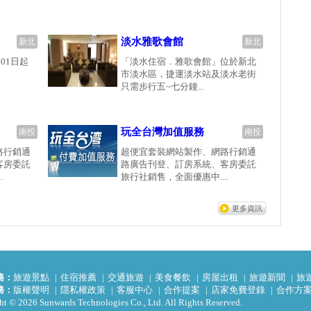
淡水雅歌會館
新北
新北
01日起
「淡水住宿．雅歌會館」位於新北
市淡水區，捷運淡水站及淡水老街
只需步行五~七分鐘...
玩全台灣加值服務
南投
南投
路行銷通
超便宜套裝網站製作、網路行銷通
客房委託
路廣告刊登、訂房系統、客房委託
.
旅行社銷售，全面優惠中....
更多資訊
務：
旅遊景點
住宿推薦
交通旅遊
美食餐飲
房屋出租
旅遊新聞
旅
務：
版權聲明
隱私權政策
客服中心
合作提案
店家免費登錄
合作方
t © 2026 Sunwards Technologies Co., Ltd. All Rights Reserved.