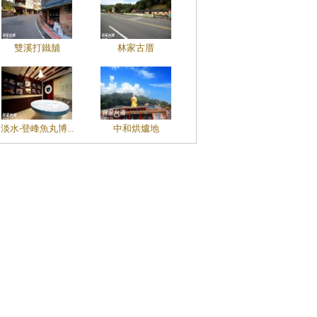
雙溪打鐵舖
林家古厝
淡水‧登峰魚丸博...
中和烘爐地