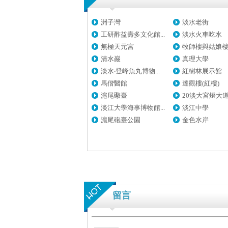
洲子灣
淡水老街
工研酢益壽多文化館...
淡水火車吃水
無極天元宮
牧師樓與姑娘
清水巖
真理大學
淡水‧登峰魚丸博物...
紅樹林展示館
馬偕醫館
達觀樓(紅樓)
滬尾礮臺
20淡大宮燈大
淡江大學海事博物館...
淡江中學
滬尾砲臺公園
金色水岸
留言