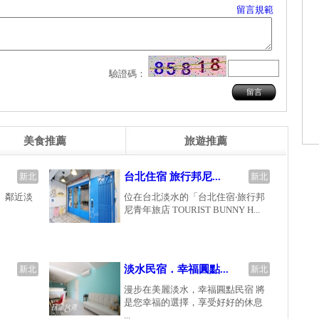
留言規範
驗證碼：
美食推薦
旅遊推薦
台北住宿 旅行邦尼...
新北
新北
」鄰近淡
位在台北淡水的「台北住宿‧旅行邦
尼青年旅店 TOURIST BUNNY H...
淡水民宿．幸福圓點...
新北
新北
漫步在美麗淡水，幸福圓點民宿 將
是您幸福的選擇，享受好好的休息
...