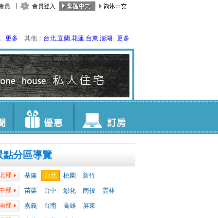
會員
會員登入
水
...
更多
其他：
台北
,
宜蘭
,
花蓮
,
台東
,
澎湖
...
更多
景點分區導覽
北部
基隆
台北
桃園
新竹
中部
苗栗
台中
彰化
南投
雲林
南部
嘉義
台南
高雄
屏東