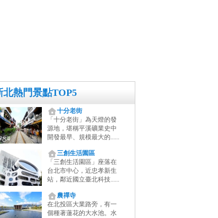
新北熱門景點TOP5
十分老街
「十分老街」為天燈的發
源地，堪稱平溪礦業史中
開發最早、規模最大的......
三創生活園區
「三創生活園區」座落在
台北市中心，近忠孝新生
站，鄰近國立臺北科技......
農禪寺
在北投區大業路旁，有一
個種著蓮花的大水池。水