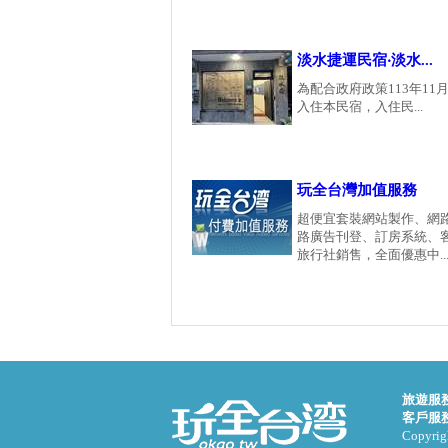
淡水捷運民宿‧淡水...
為配合政府政策113年11月
入住本民宿，入住民...
玩全台灣加值服務
超便宜套裝網站製作、網
路廣告刊登、訂房系統、
旅行社銷售，全面優惠中...
旅遊服
客戶服
Copyrigh