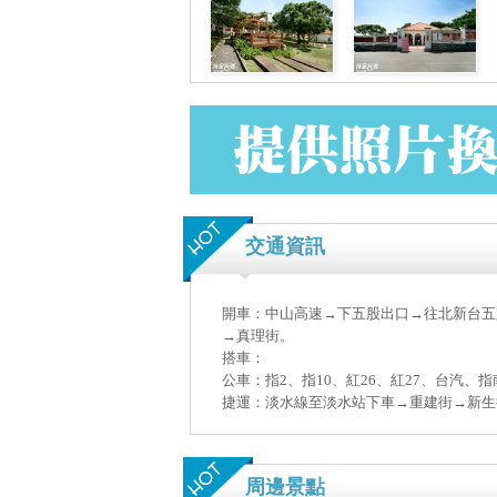
交通資訊
開車：中山高速→下五股出口→往北新台五
→真理街。
搭車：
公車：指2、指10、紅26、紅27、台汽
捷運：淡水線至淡水站下車→重建街→新生
周邊景點