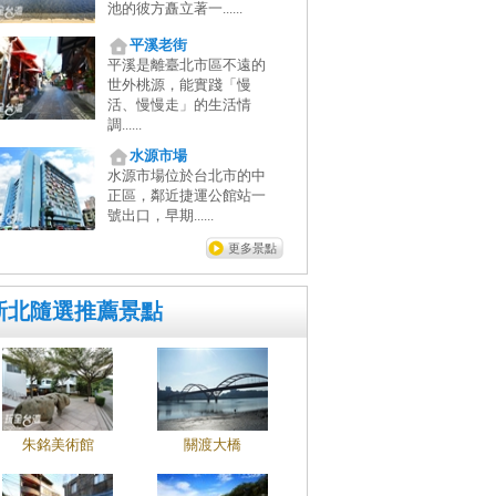
池的彼方矗立著一......
平溪老街
平溪是離臺北市區不遠的
世外桃源，能實踐「慢
活、慢慢走」的生活情
調......
水源市場
水源市場位於台北市的中
正區，鄰近捷運公館站一
號出口，早期......
更多景點
新北隨選推薦景點
朱銘美術館
關渡大橋