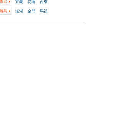
東部
宜蘭
花蓮
台東
離島
澎湖
金門
馬祖