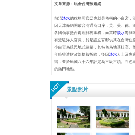
文章來源：玩全台灣旅遊網
前清
淡水
總稅務司官邸也就是俗稱的小白宮，
因天津條約開放台灣通商口岸，英、美、德、
各國領事抵台處理關稅事務，而當時
淡水
海關
有派駐洋人官員，於是設立官邸供其在台灣住
小白宮為殖民地式建築，其特色為地基較高、
年時曾遭財政部提報拆除，後因
淡水
人士及專
留，並於民國八十六年評定為三級古蹟。白色
的熱門地點。
景點照片