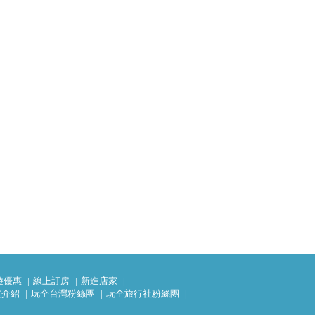
遊優惠
線上訂房
新進店家
案介紹
玩全台灣粉絲團
玩全旅行社粉絲團