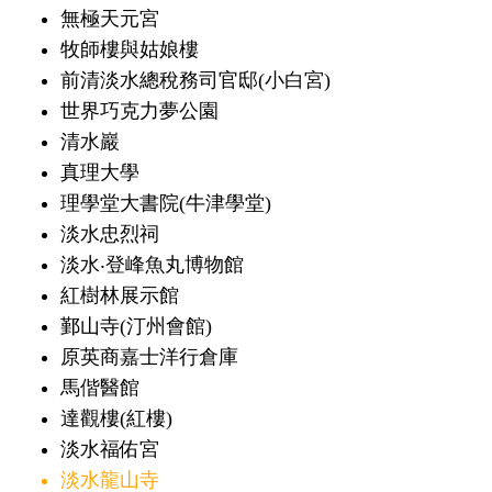
無極天元宮
牧師樓與姑娘樓
前清淡水總稅務司官邸(小白宮)
世界巧克力夢公園
清水巖
真理大學
理學堂大書院(牛津學堂)
淡水忠烈祠
淡水‧登峰魚丸博物館
紅樹林展示館
鄞山寺(汀州會館)
原英商嘉士洋行倉庫
馬偕醫館
達觀樓(紅樓)
淡水福佑宮
淡水龍山寺