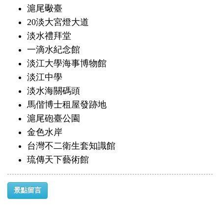
滬尾礮臺
20淡大宮燈大道
淡水禮拜堂
一滴水紀念館
淡江大學海事博物館
淡江中學
淡水海關碼頭
馬偕博士租屋發跡地
滬尾砲臺公園
金色水岸
台灣不二衛生套知識館
琉傳天下藝術館
景點留言