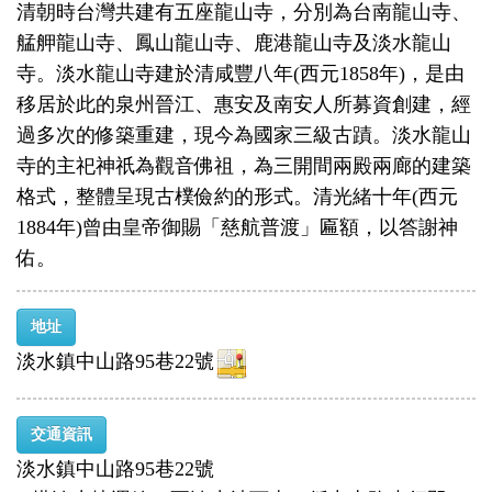
清朝時台灣共建有五座龍山寺，分別為台南龍山寺、
艋舺龍山寺、鳳山龍山寺、鹿港龍山寺及淡水龍山
寺。淡水龍山寺建於清咸豐八年(西元1858年)，是由
移居於此的泉州晉江、惠安及南安人所募資創建，經
過多次的修築重建，現今為國家三級古蹟。淡水龍山
寺的主祀神祇為觀音佛祖，為三開間兩殿兩廊的建築
格式，整體呈現古樸儉約的形式。清光緒十年(西元
1884年)曾由皇帝御賜「慈航普渡」匾額，以答謝神
佑。
地址
淡水鎮中山路95巷22號
交通資訊
淡水鎮中山路95巷22號